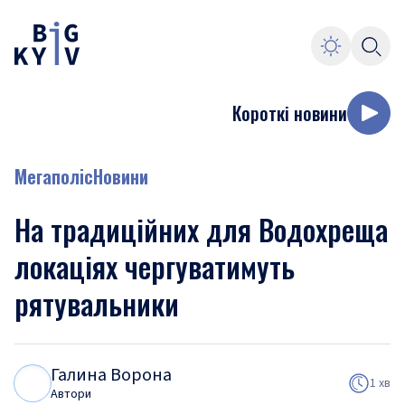
Короткі новини
Мегаполіс
Новини
На традиційних для Водохреща
локаціях чергуватимуть
рятувальники
Галина Ворона
Г
В
1 хв
Автори