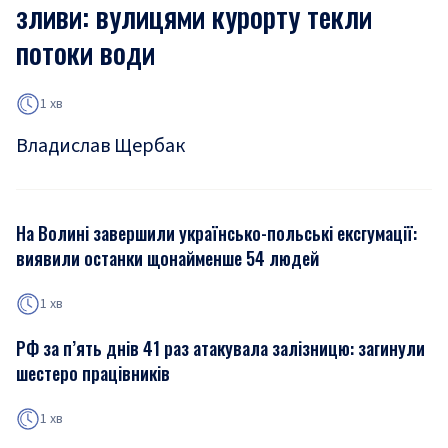
зливи: вулицями курорту текли
потоки води
1 хв
Владислав Щербак
На Волині завершили українсько-польські ексгумації:
виявили останки щонайменше 54 людей
1 хв
РФ за п’ять днів 41 раз атакувала залізницю: загинули
шестеро працівників
1 хв