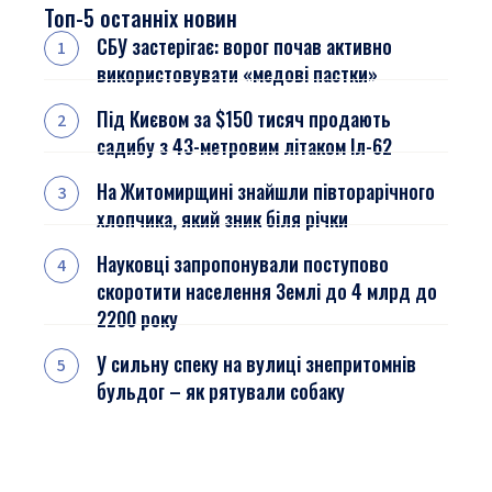
Топ-5 останніх новин
СБУ застерігає: ворог почав активно
використовувати «медові пастки»
Під Києвом за $150 тисяч продають
садибу з 43-метровим літаком Іл-62
На Житомирщині знайшли півторарічного
хлопчика, який зник біля річки
Науковці запропонували поступово
скоротити населення Землі до 4 млрд до
2200 року
У сильну спеку на вулиці знепритомнів
бульдог – як рятували собаку