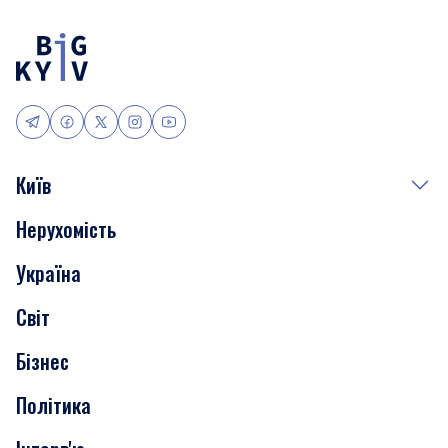
Київ
Нерухомість
Події
Україна
Скандали
Світ
Нерухомість
Бізнес
Транспорт
Політика