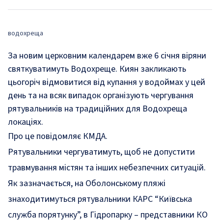
водохреща
За новим церковним календарем вже 6 січня віряни
святкуватимуть Водохреще. Киян закликають
цьогоріч відмовитися від купання у водоймах у цей
день та на всяк випадок організують чергування
рятувальників на традиційних для Водохреща
локаціях.
Про це
повідомляє
КМДА.
Рятувальники чергуватимуть, щоб не допустити
травмування містян та інших небезпечних ситуацій.
Як зазначається, на Оболонському пляжі
знаходитимуться рятувальники КАРС “Київська
служба порятунку”, в Гідропарку – представники КО