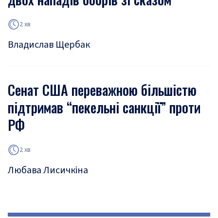
2 хв
Владислав Щербак
Сенат США переважною більшістю
підтримав “пекельні санкції” проти
РФ
2 хв
Любава Лисичкіна