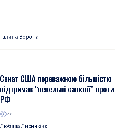
Галина Ворона
Сенат США переважною більшістю
підтримав “пекельні санкції” проти
РФ
2 хв
Любава Лисичкіна