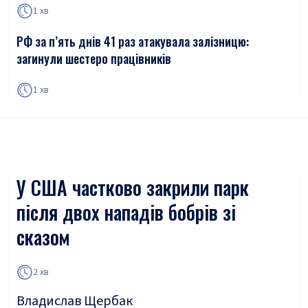
1 хв
РФ за п’ять днів 41 раз атакувала залізницю:
загинули шестеро працівників
1 хв
У США частково закрили парк
після двох нападів бобрів зі
сказом
2 хв
Владислав Щербак