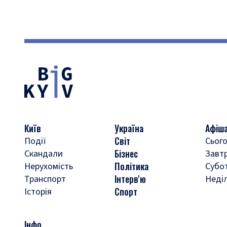
Київ
Україна
Афіш
Світ
Події
Сього
Бізнес
Скандали
Завт
Політика
Нерухомість
Субо
Інтерв'ю
Транспорт
Неді
Спорт
Історія
Інфо