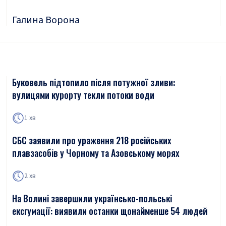
Галина Ворона
Буковель підтопило після потужної зливи:
вулицями курорту текли потоки води
1 хв
СБС заявили про ураження 218 російських
плавзасобів у Чорному та Азовському морях
2 хв
На Волині завершили українсько-польські
ексгумації: виявили останки щонайменше 54 людей