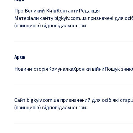
Про Великий Київ
Контакти
Редакція
Матеріали сайту bigkyiv.com.ua призначені для осі
(принципів) відповідальної гри.
Архів
Новини
Історія
Комуналка
Хроніки війни
Пошук зникл
Сайт bigkyiv.com.ua призначений для осіб які стар
(принципів) відповідальної гри.