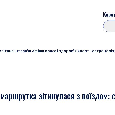
Корот
олітика
Інтерв'ю
Афіша
Краса і здоровʼя
Спорт
Гастрономія
маршрутка зіткнулася з поїздом: є