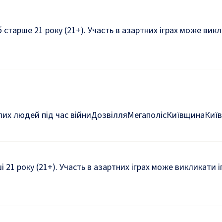
б старше 21 року (21+). Участь в азартних іграх може ви
их людей під час війни
Дозвілля
Мегаполіс
Київщина
Київ
ші 21 року (21+). Участь в азартних іграх може викликати