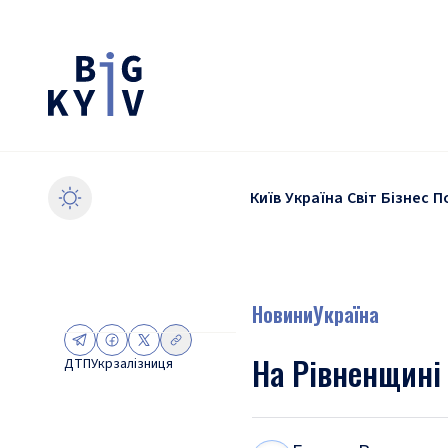
Київ
Україна
Світ
Бізнес
П
Новини
Україна
На Рівненщині 
ДТП
Укрзалізниця