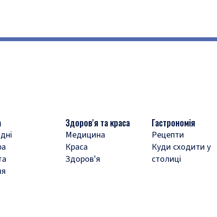
а
Здоров'я та краса
Гастрономія
дні
Медицина
Рецепти
ра
Краса
Куди сходити у
та
Здоров'я
столиці
ля