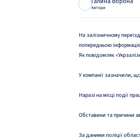
Галина Ворона
Г
В
Автори
На залізничному переїзд
попередньою інформацією
Як
повідомляє
«Укрзаліз
У компанії зазначили, що
Наразі на місці події пр
Обставини та причини ав
За
даними
поліції облас