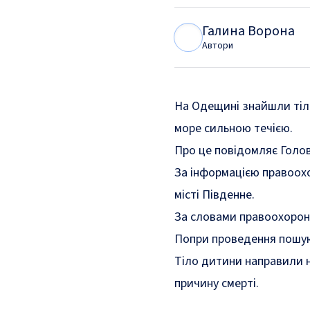
Галина Ворона
Г
В
Автори
На Одещині знайшли тіло 
море сильною течією.
Про це
повідомляє
Голов
За інформацією правоохо
місті Південне.
За словами правоохоронц
Попри проведення пошуко
Тіло дитини направили н
причину смерті.