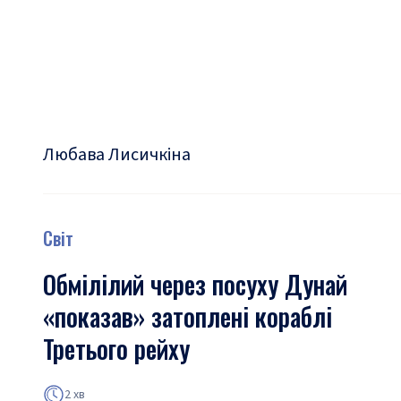
Любава Лисичкіна
Світ
Обмілілий через посуху Дунай
«показав» затоплені кораблі
Третього рейху
2 хв