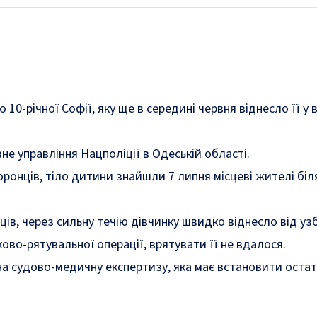
10-річної Софії, яку ще в середині червня віднесло її у 
не управління Нацполіції в Одеській області.
ронців, тіло дитини знайшли 7 липня місцеві жителі біля
ів, через сильну течію дівчинку швидко віднесло від у
во-рятувальної операції, врятувати її не вдалося.
а судово-медичну експертизу, яка має встановити оста