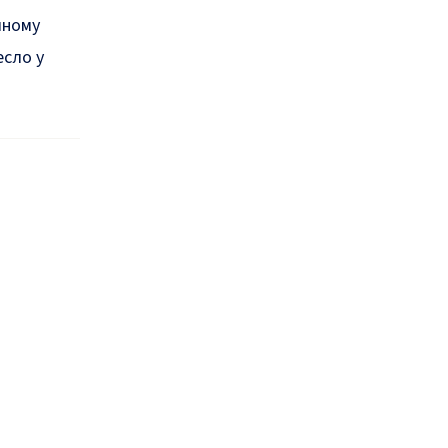
йному
есло
у