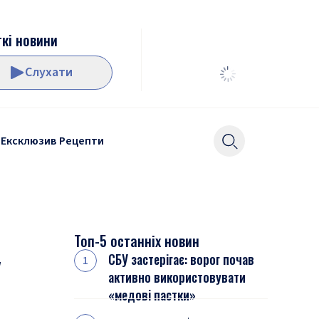
кі новини
Слухати
Ексклюзив
Рецепти
Топ-5 останніх новин
у
СБУ застерігає: ворог почав
активно використовувати
«медові пастки»