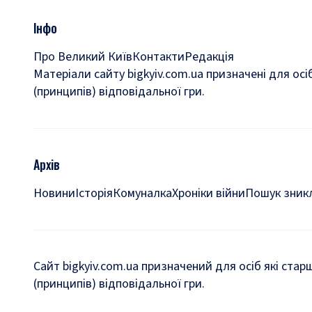
Інфо
Про Великий Київ
Контакти
Редакція
Матеріали сайту bigkyiv.com.ua призначені для осі
(принципів) відповідальної гри.
Архів
Новини
Історія
Комуналка
Хроніки війни
Пошук зникл
Сайт bigkyiv.com.ua призначений для осіб які стар
(принципів) відповідальної гри.