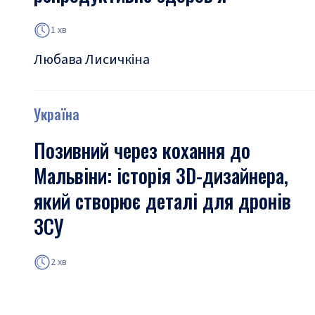
1 хв
Любава Лисичкіна
Україна
Позивний через кохання до
Мальвіни: історія 3D-дизайнера,
який створює деталі для дронів
ЗСУ
2 хв