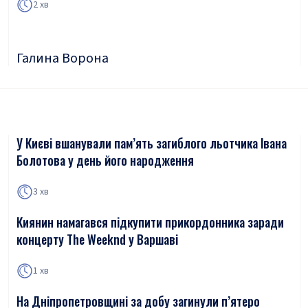
2 хв
Галина Ворона
У Києві вшанували пам’ять загиблого льотчика Івана
Болотова у день його народження
3 хв
Киянин намагався підкупити прикордонника заради
концерту The Weeknd у Варшаві
1 хв
На Дніпропетровщині за добу загинули п’ятеро