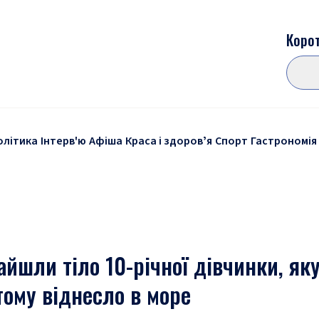
Корот
олітика
Інтерв'ю
Афіша
Краса і здоровʼя
Спорт
Гастрономія
йшли тіло 10-річної дівчинки, як
тому віднесло в море