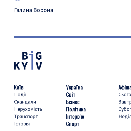
Галина Ворона
Київ
Україна
Афіш
Світ
Події
Сього
Бізнес
Скандали
Завт
Політика
Нерухомість
Субо
Інтерв'ю
Транспорт
Неді
Спорт
Історія