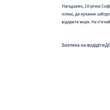
Нагадаємо, 10-річна Соф
пляжі, де купання забор
відкрите море. На п’яти
Безпека на воді
діти
Д