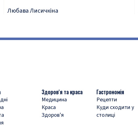
Любава Лисичкіна
а
Здоров'я та краса
Гастрономія
дні
Медицина
Рецепти
ра
Краса
Куди сходити у
та
Здоров'я
столиці
ля