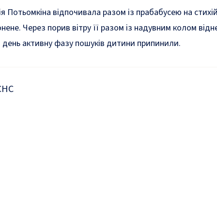
ія Потьомкіна відпочивала разом із прабабусею на стихі
онене. Через порив вітру її разом із надувним колом
відн
й день активну фазу пошуків дитини
припинили
.
СНС