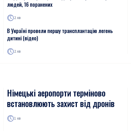
людей, 16 поранених
2 хв
В Україні провели першу трансплантацію легень
дитині (відео)
2 хв
Німецькі аеропорти терміново
встановлюють захист від дронів
1 хв