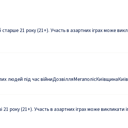
б старше 21 року (21+). Участь в азартних іграх може ви
их людей під час війни
Дозвілля
Мегаполіс
Київщина
Київ
ші 21 року (21+). Участь в азартних іграх може викликати