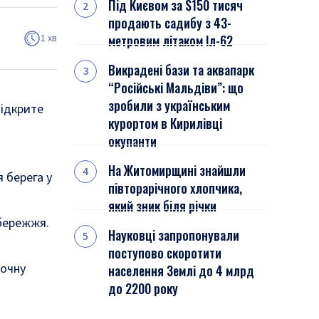
Під Києвом за $150 тисяч
продають садибу з 43-
1 хв
метровим літаком Іл-62
Викрадені бази та аквапарк
“Російські Мальдіви”: що
зробили з українським
відкрите
курортом в Кирилівці
окупанти
На Житомирщині знайшли
 берега у
півторарічного хлопчика,
який зник біля річки
збережжя.
Науковці запропонували
поступово скоротити
точну
населення Землі до 4 млрд
до 2200 року