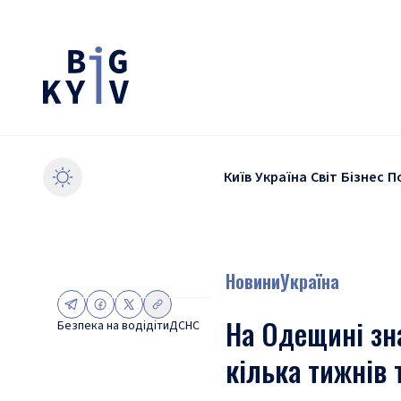
Київ
Україна
Світ
Бізнес
П
Новини
Україна
На Одещині зна
Безпека на воді
діти
ДСНС
кілька тижнів 