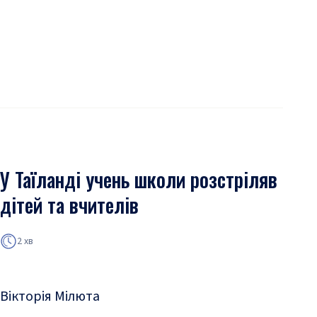
У Таїланді учень школи розстріляв
дітей та вчителів
2 хв
Вікторія Мілюта