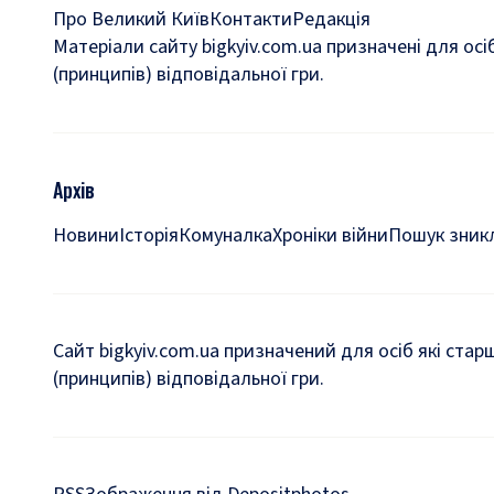
Про Великий Київ
Контакти
Редакція
Матеріали сайту bigkyiv.com.ua призначені для осі
(принципів) відповідальної гри.
Архів
Новини
Історія
Комуналка
Хроніки війни
Пошук зникл
Сайт bigkyiv.com.ua призначений для осіб які стар
(принципів) відповідальної гри.