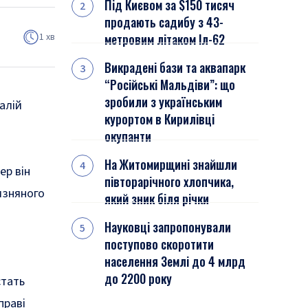
Під Києвом за $150 тисяч
продають садибу з 43-
1 хв
метровим літаком Іл-62
Викрадені бази та аквапарк
“Російські Мальдіви”: що
зробили з українським
алій
курортом в Кирилівці
окупанти
На Житомирщині знайшли
ер він
півторарічного хлопчика,
изняного
який зник біля річки
Науковці запропонували
поступово скоротити
населення Землі до 4 млрд
до 2200 року
стать
праві