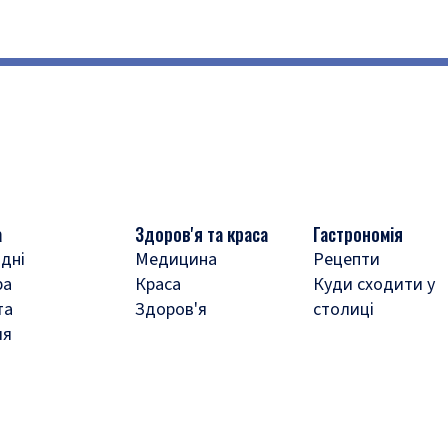
а
Здоров'я та краса
Гастрономія
дні
Медицина
Рецепти
ра
Краса
Куди сходити у
та
Здоров'я
столиці
ля