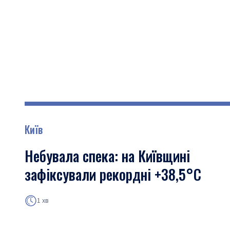
Київ
Небувала спека: на Київщині
зафіксували рекордні +38,5°С
1 хв