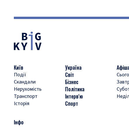
Київ
Україна
Афіш
Світ
Події
Сього
Бізнес
Скандали
Завт
Політика
Нерухомість
Субо
Інтерв'ю
Транспорт
Неді
Спорт
Історія
Інфо