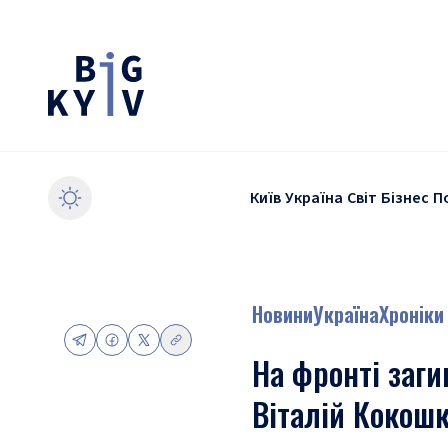
Київ
Україна
Світ
Бізнес
П
Новини
Україна
Хроніки
На фронті заг
Віталій Кокош