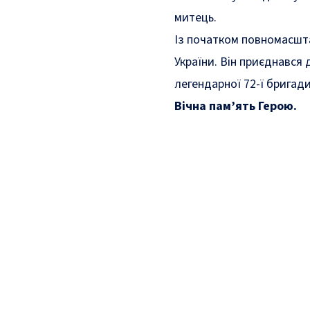
митець.
Із початком повномасшта
України. Він приєднався 
легендарної 72-ї бригади
Вічна пам’ять Герою.