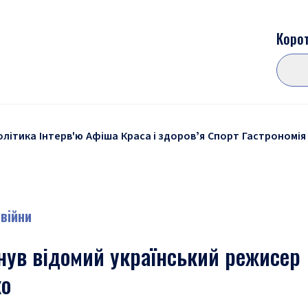
Корот
олітика
Інтерв'ю
Афіша
Краса і здоровʼя
Спорт
Гастрономія
 війни
инув відомий український режисер
ко