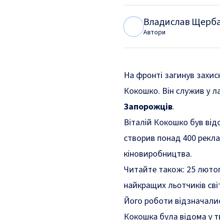
Владислав Щерб
В
Щ
Автори
На фронті загинув захис
Кокошко. Він служив у л
Запорожців
.
Віталій Кокошко був відо
створив понад 400 рекла
кіновиробництва.
Читайте також:
25 лютог
найкращих льотчиків св
Його роботи відзначалис
Кокошка була відома у т