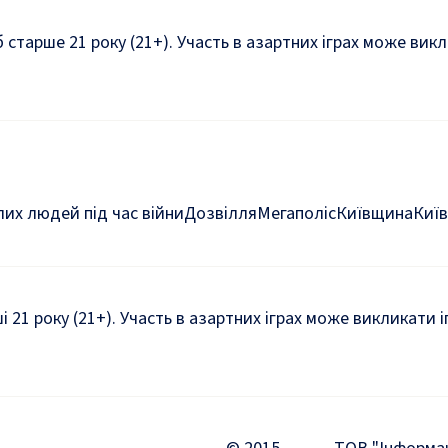
б старше 21 року (21+). Участь в азартних іграх може ви
их людей під час війни
Дозвілля
Мегаполіс
Київщина
Київ
ші 21 року (21+). Участь в азартних іграх може викликати