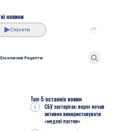
кі новини
Слухати
Ексклюзив
Рецепти
Топ-5 останніх новин
СБУ застерігає: ворог почав
активно використовувати
«медові пастки»