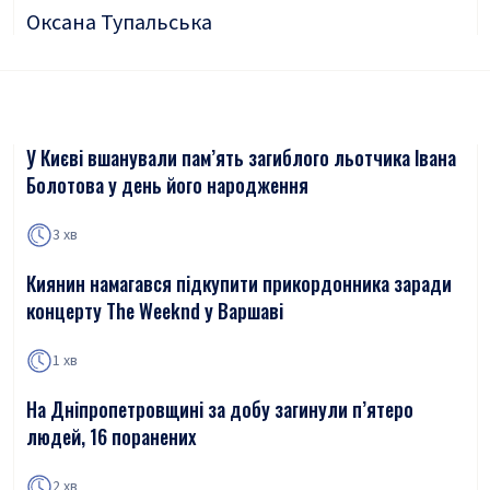
Оксана Тупальська
У Києві вшанували пам’ять загиблого льотчика Івана
Болотова у день його народження
3 хв
Киянин намагався підкупити прикордонника заради
концерту The Weeknd у Варшаві
1 хв
На Дніпропетровщині за добу загинули п’ятеро
людей, 16 поранених
2 хв