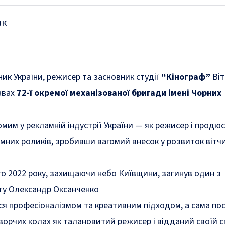
ак
ник України, режисер та засновник студії
“Кінограф”
Віт
авах
72-ї окремої механізованої бригади імені Чорних
мим у рекламній індустрії України — як режисер і продюс
мних роликів, зробивши вагомий внесок у розвиток вітч
о 2022 року, захищаючи небо Київщини, загинув один з
іту Олександр Оксанченко
я професіоналізмом та креативним підходом, а сама по
ворчих колах як талановитий режисер і відданий своїй с