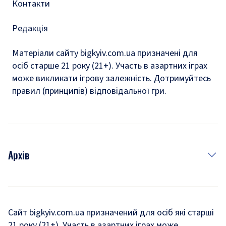
Контакти
Редакція
Матеріали сайту bigkyiv.com.ua призначені для
осіб старше 21 року (21+). Участь в азартних іграх
може викликати ігрову залежність. Дотримуйтесь
правил (принципів) відповідальної гри.
Архів
Новини
Історія
Сайт bigkyiv.com.ua призначений для осіб які старші
21 року (21+). Участь в азартних іграх може
Комуналка