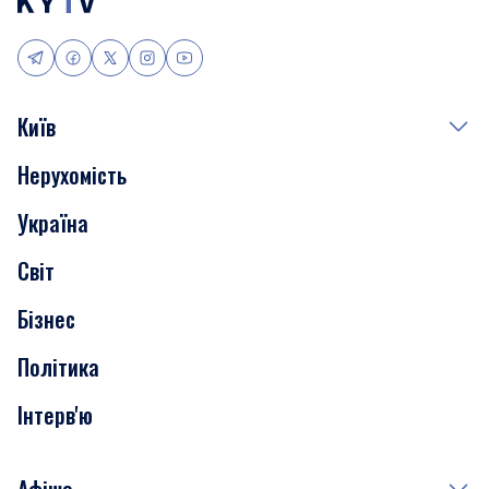
Київ
Нерухомість
Події
Україна
Скандали
Світ
Нерухомість
Бізнес
Транспорт
Політика
Інтерв'ю