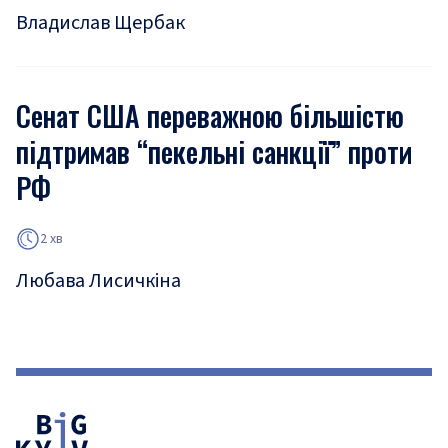
Владислав Щербак
Сенат США переважною більшістю
підтримав “пекельні санкції” проти
РФ
2 хв
Любава Лисичкіна