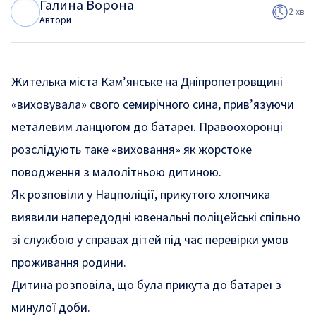
Галина Ворона
Г
В
2 хв
Автори
Жителька міста Кам’янське на Дніпропетровщині
«виховувала» свого семирічного сина, прив’язуючи
металевим ланцюгом до батареї. Правоохоронці
розслідують таке «виховання» як жорстоке
поводження з малолітньою дитиною.
Як
розповіли
у Нацполіції, прикутого хлопчика
виявили напередодні ювенальні поліцейські спільно
зі службою у справах дітей під час перевірки умов
проживання родини.
Дитина розповіла, що була прикута до батареї з
минулої доби.