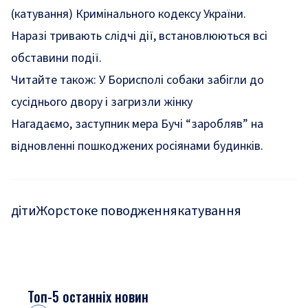
(катування) Кримінального кодексу України.
Наразі тривають слідчі дії, встановлюються всі
обставини події.
Читайте також:
У Борисполі собаки забігли до
сусіднього двору і загризли жінку
Нагадаємо, заступник мера Бучі
“заробляв”
на
відновленні пошкоджених росіянами будинків.
діти
Жорстоке поводження
катування
Топ-5 останніх новин