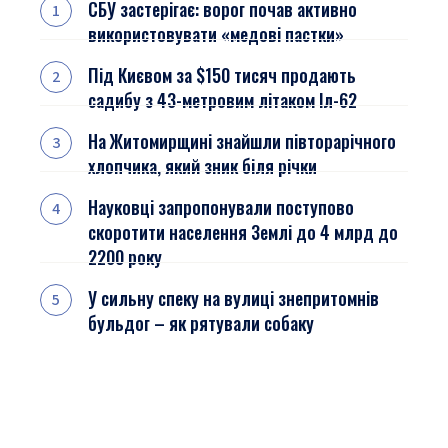
СБУ застерігає: ворог почав активно
використовувати «медові пастки»
Під Києвом за $150 тисяч продають
садибу з 43-метровим літаком Іл-62
На Житомирщині знайшли півторарічного
хлопчика, який зник біля річки
Науковці запропонували поступово
скоротити населення Землі до 4 млрд до
2200 року
У сильну спеку на вулиці знепритомнів
бульдог – як рятували собаку