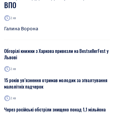
ВПО
2 хв
Галина Ворона
Обгорілі книжки з Харкова привезли на BestsellerFest у
Львові
2 хв
15 років ув’язнення отримав молодик за зґвалтування
малолітніх падчерок
2 хв
Через російські обстріли знищено понад 1,1 мільйона