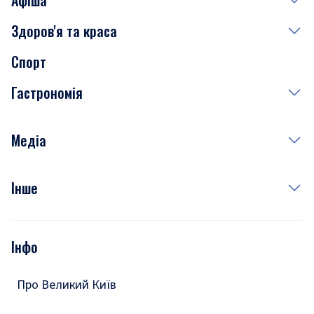
Афіша
Здоров'я та краса
Сьогодні
Спорт
Завтра
Медицина
Гастрономія
Субота
Краса
Неділя
Здоров'я
Рецепти
Медіа
Куди сходити у столиці
Фото
Інше
Відео
Опитування
Подкасти
Інфо
Тести
Про Великий Київ