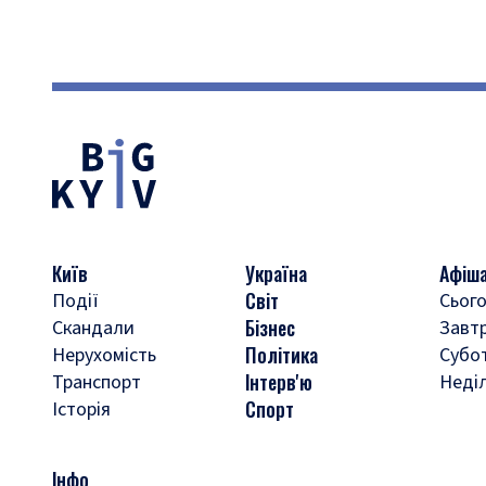
Київ
Україна
Афіш
Світ
Події
Сього
Бізнес
Скандали
Завт
Політика
Нерухомість
Субо
Інтерв'ю
Транспорт
Неді
Спорт
Історія
Інфо