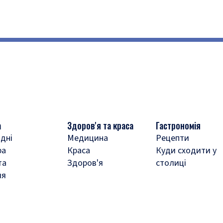
а
Здоров'я та краса
Гастрономія
дні
Медицина
Рецепти
ра
Краса
Куди сходити у
та
Здоров'я
столиці
ля