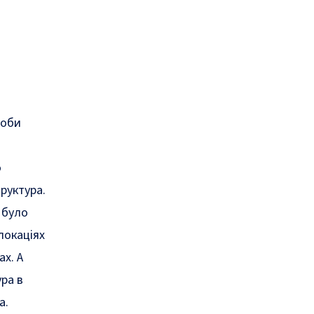
доби
о
руктура.
 було
локаціях
ах. А
ра в
а.