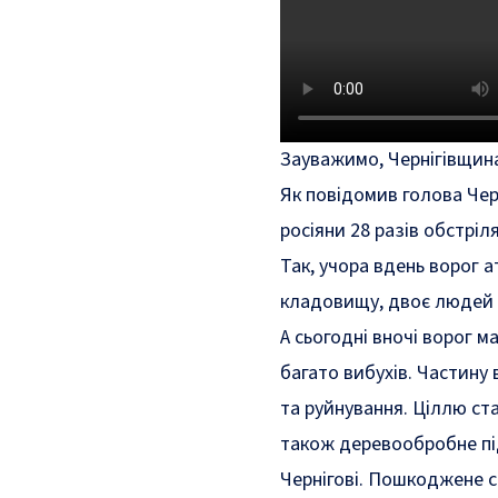
Зауважимо, Чернігівщина
Як
повідомив
голова Чер
росіяни 28 разів обстріл
Так, учора вдень ворог 
кладовищу, двоє людей 
А сьогодні вночі ворог м
багато вибухів. Частину 
та руйнування. Ціллю ста
також деревообробне під
Чернігові. Пошкоджене с