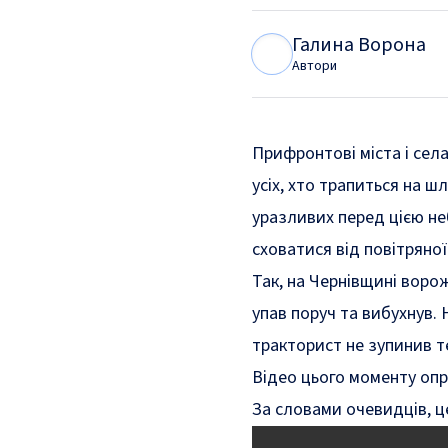
Галина Ворона
Г
В
Автори
Прифронтові міста і села
усіх, хто трапиться на ш
уразливих перед цією неб
сховатися від повітряної
Так, на Чернівщині воро
упав поруч та вибухнув.
тракторист не зупинив те
Відео цього моменту оп
За словами очевидців, це