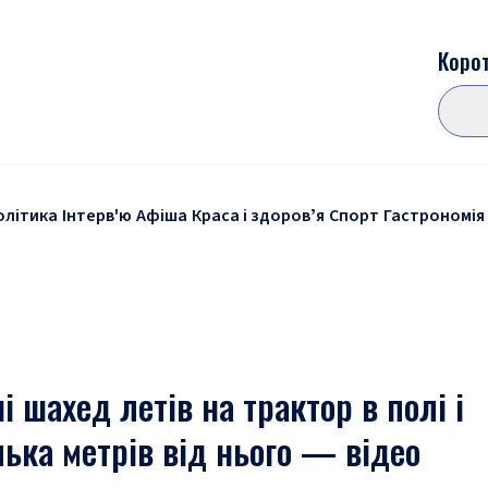
Корот
олітика
Інтерв'ю
Афіша
Краса і здоровʼя
Спорт
Гастрономія
і шахед летів на трактор в полі і
лька метрів від нього — відео