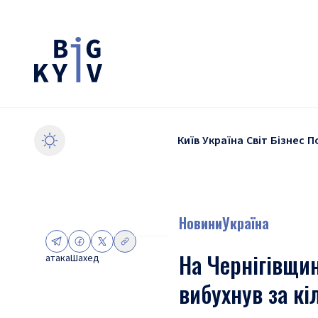
Київ
Україна
Світ
Бізнес
П
Новини
Україна
На Чернігівщин
атака
Шахед
вибухнув за кі