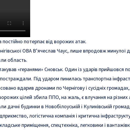
 постійно потерпає від ворожих атак.
нігівської ОВА В’ячеслав Чаус, лише впродовж минулої 
яли область.
атакував «геранями» Сновськ. Один із ударів прийшовся п
постраждали. Під ударом пинилась транспортна інфраст
асовано вдарив дронами по Чернігову і сусідніх громадах,
ворожих цілей збила ППО, на жаль, є влучання на різних 
ли дачні будинки в Новобілоуській і Куликівській громад
приємство, логістична компанія і критична інфраструкту
кладське приміщення, спецтехніка, легковики і вантажівк