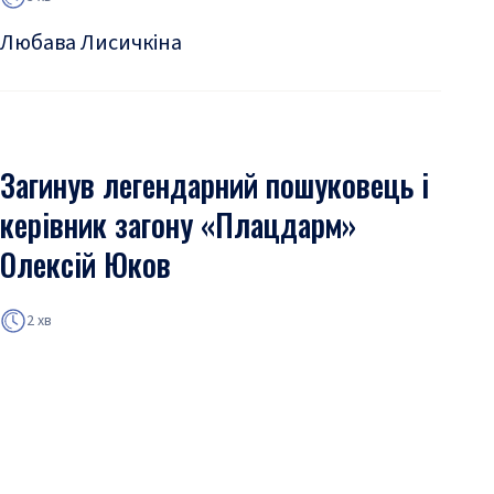
Любава Лисичкіна
Загинув легендарний пошуковець і
керівник загону «Плацдарм»
Олексій Юков
2 хв