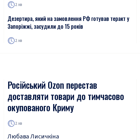
2 хв
Дезертира, який на замовлення РФ готував теракт у
Запоріжжі, засудили до 15 років
2 хв
Російський Ozon перестав
доставляти товари до тимчасово
окупованого Криму
2 хв
Любава Лисичкіна