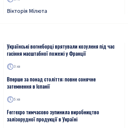
Вікторія Мілюта
Українські вогнеборці врятували козуленя під час
гасіння масштабної пожежі у Франції
3 хв
Вперше за понад століття: повне сонячне
затемнення в Іспанії
5 хв
Ferrexpo тимчасово зупинила виробництво
залізорудної продукції в Україні