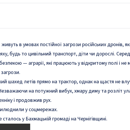
 живуть в умовах постійної загрози російських дронів, як
ляху, будь то цивільний транспорт, діти чи дорослі. Сере
езпекою — аграрії, які працюють у відкритому полі і не
 загрози.
жий шахед летів прямо на трактор, однак на щастя не вл
 Незважаючи на потужний вибух, хмару диму та розліт ула
хніку і продовжив рух.
рилюднили у соцмережах.
 сталось у Бахмацькій громаді на Чернігівщині.