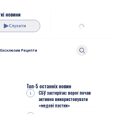
кі новини
Слухати
Ексклюзив
Рецепти
Топ-5 останніх новин
СБУ застерігає: ворог почав
активно використовувати
«медові пастки»