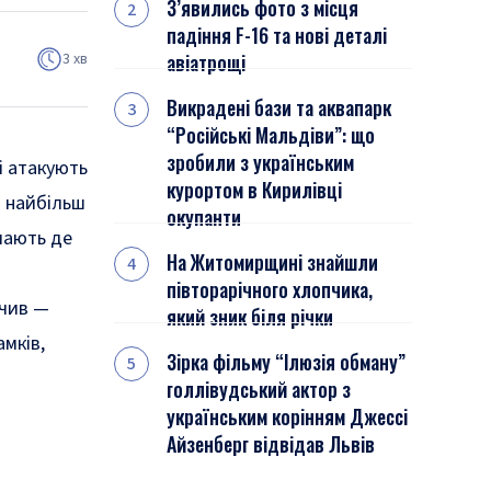
З’явились фото з місця
падіння F-16 та нові деталі
3 хв
авіатрощі
Викрадені бази та аквапарк
“Російські Мальдіви”: що
зробили з українським
і атакують
курортом в Кирилівці
д найбільш
окупанти
 мають де
На Житомирщині знайшли
півторарічного хлопчика,
учив —
який зник біля річки
мків,
Зірка фільму “Ілюзія обману”
голлівудський актор з
українським корінням Джессі
Айзенберг відвідав Львів