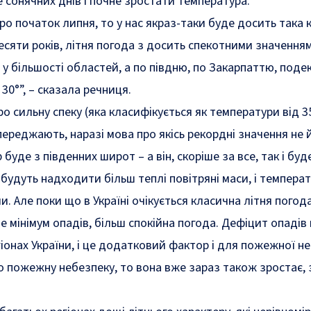
е сонячних днів і почне зростати температура.
ро початок липня, то у нас якраз-таки буде досить така 
десяти років, літня погода з досить спекотними значення
 у більшості областей, а по півдню, по Закарпаттю, подек
30°”, – сказала речниця.
ро сильну спеку (яка класифікується як температури від 3
ереджають, наразі мова про якісь рекордні значення не 
 буде з південних широт – а він, скоріше за все, так і буд
 будуть надходити більш теплі повітряні маси, і температ
 Але поки що в Україні очікується класична літня погода
 мінімум опадів, більш спокійна погода. Дефіцит опадів
гіонах України, і це додатковий фактор і для пожежної н
 пожежну небезпеку, то вона вже зараз також зростає,