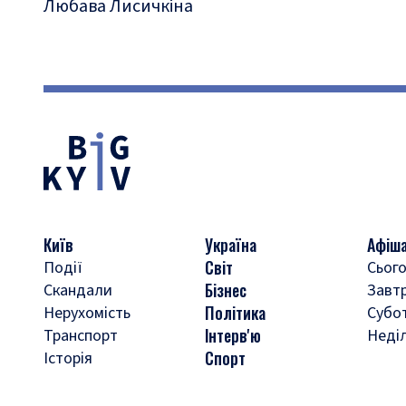
Любава Лисичкіна
Київ
Україна
Афіш
Світ
Події
Сього
Бізнес
Скандали
Завт
Політика
Нерухомість
Субо
Інтерв'ю
Транспорт
Неді
Спорт
Історія