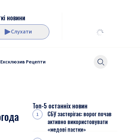
кі новини
Слухати
Ексклюзив
Рецепти
Топ-5 останніх новин
огода
СБУ застерігає: ворог почав
активно використовувати
«медові пастки»