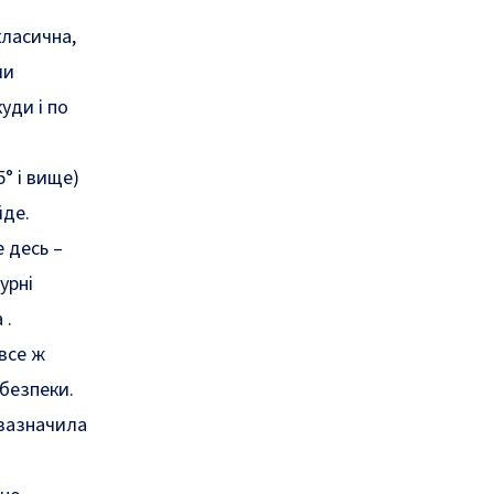
класична,
ми
уди і по
5° і вище)
йде.
е десь –
урні
 .
 все ж
ебезпеки.
 зазначила