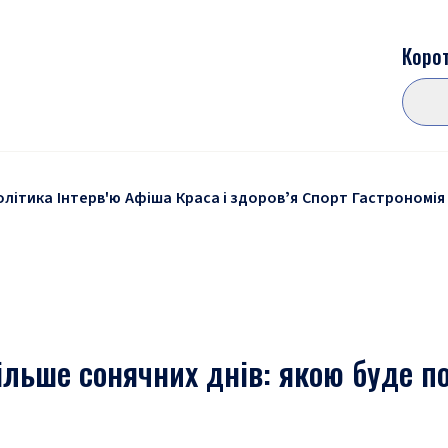
Корот
олітика
Інтерв'ю
Афіша
Краса і здоровʼя
Спорт
Гастрономія
ільше сонячних днів: якою буде п