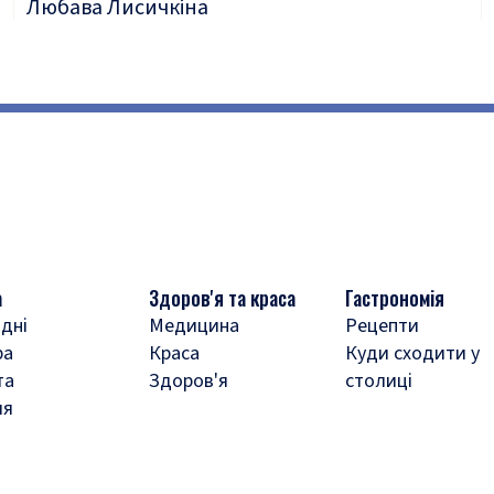
Любава Лисичкіна
а
Здоров'я та краса
Гастрономія
дні
Медицина
Рецепти
ра
Краса
Куди сходити у
та
Здоров'я
столиці
ля