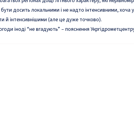
багатьох регіонах дощі літнього характеру, які нерівномі
бути досить локальними і не надто інтенсивними, хоча 
ти й інтенсивнішими (але це дуже точково).
огоди іноді “не вгадують” – пояснення Укргідрометцентр