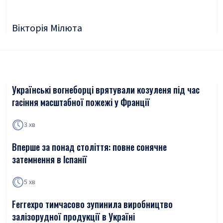
Вікторія Мілюта
Українські вогнеборці врятували козуленя під час
гасіння масштабної пожежі у Франції
3 хв
Вперше за понад століття: повне сонячне
затемнення в Іспанії
5 хв
Ferrexpo тимчасово зупинила виробництво
залізорудної продукції в Україні