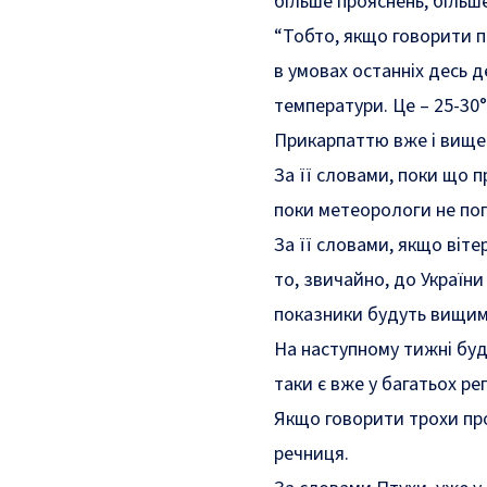
більше прояснень, більш
“Тобто, якщо говорити п
в умовах останніх десь 
температури. Це – 25-30°
Прикарпаттю вже і вище 
За її словами, поки що п
поки метеорологи не поп
За її словами, якщо вітер
то, звичайно, до України
показники будуть вищими.
На наступному тижні буде
таки є вже у багатьох ре
Якщо говорити трохи про
речниця.