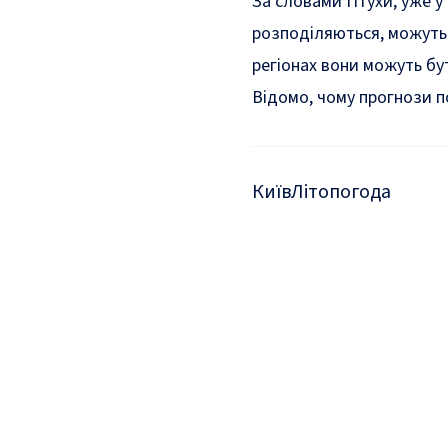
За словами Птухи, уже у 
розподіляються, можуть 
регіонах вони можуть бу
Відомо,
чому прогнози п
Київ
Літо
погода