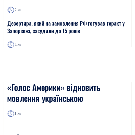
2 хв
Дезертира, який на замовлення РФ готував теракт у
Запоріжжі, засудили до 15 років
2 хв
«Голос Америки» відновить
мовлення українською
1 хв