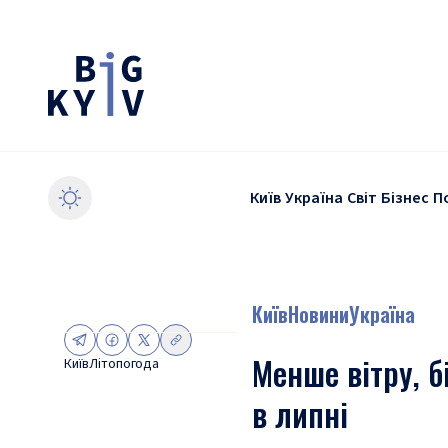
Київ
Україна
Світ
Бізнес
П
Київ
Новини
Україна
Менше вітру, б
Київ
Літо
погода
в липні