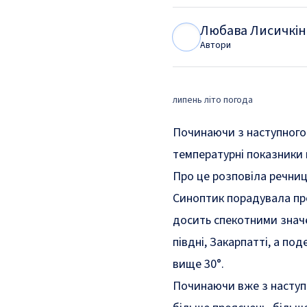
Любава Лисичкін
Л
Л
Автори
липень літо погода
Починаючи з наступного т
температурні показники 
Про це
розповіла
речниц
Синоптик порадувала про
досить спекотними значе
півдні, Закарпатті, а по
вище 30°.
Починаючи вже з наступн