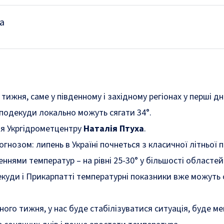
а
ижня, саме у південному і західному регіонах у перші дн
подекуди локально можуть сягати 34°.
я Укргідрометцентру
Наталія Птуха
.
гнозом: липень в Україні почнеться з класичної літньої 
ннями температур – на рівні 25-30° у більшості областей
декуди і Прикарпатті температурні показники вже можуть 
ого тижня, у нас буде стабілізуватися ситуація, буде ме