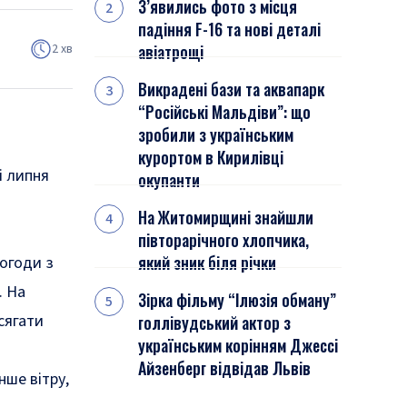
З’явились фото з місця
падіння F-16 та нові деталі
2 хв
авіатрощі
Викрадені бази та аквапарк
“Російські Мальдіви”: що
зробили з українським
курортом в Кирилівці
і липня
окупанти
На Житомирщині знайшли
півторарічного хлопчика,
який зник біля річки
погоди з
. На
Зірка фільму “Ілюзія обману”
сягати
голлівудський актор з
українським корінням Джессі
Айзенберг відвідав Львів
нше вітру,