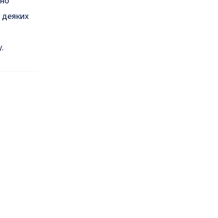
рно
у деяких
у
.