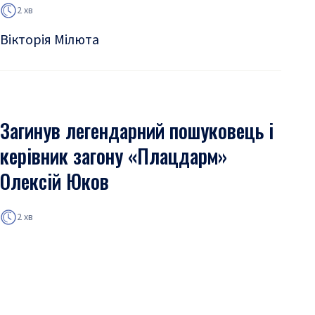
2 хв
Вікторія Мілюта
Загинув легендарний пошуковець і
керівник загону «Плацдарм»
Олексій Юков
2 хв