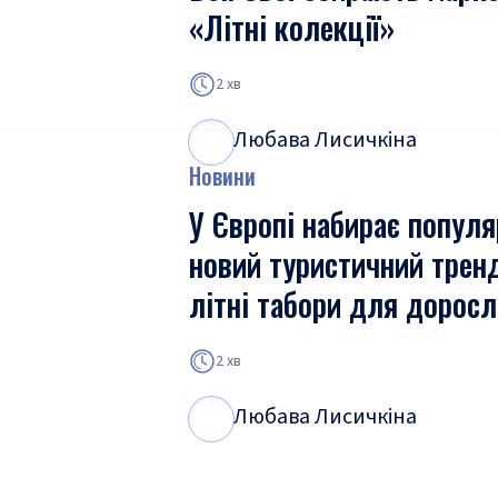
«Літні колекції»
2 хв
Любава Лисичкіна
Л
Л
Новини
У Європі набирає популя
новий туристичний тре
літні табори для доросл
2 хв
Любава Лисичкіна
Л
Л