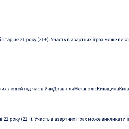
б старше 21 року (21+). Участь в азартних іграх може ви
их людей під час війни
Дозвілля
Мегаполіс
Київщина
Київ
ші 21 року (21+). Участь в азартних іграх може викликати