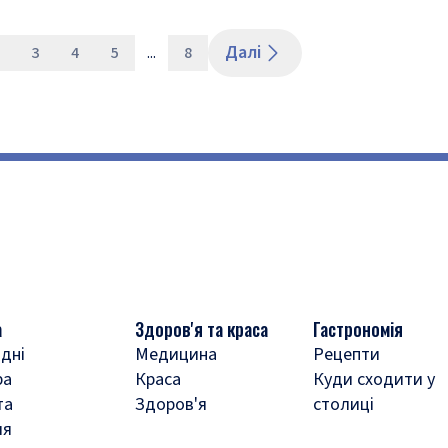
Далі
3
4
5
...
8
а
Здоров'я та краса
Гастрономія
дні
Медицина
Рецепти
ра
Краса
Куди сходити у
та
Здоров'я
столиці
ля