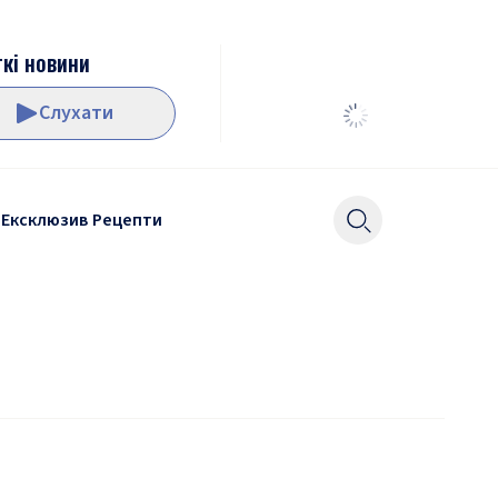
кі новини
Слухати
Ексклюзив
Рецепти