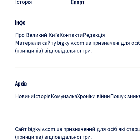
Спорт
Історія
Інфо
Про Великий Київ
Контакти
Редакція
Матеріали сайту bigkyiv.com.ua призначені для осі
(принципів) відповідальної гри.
Архів
Новини
Історія
Комуналка
Хроніки війни
Пошук зникл
Сайт bigkyiv.com.ua призначений для осіб які стар
(принципів) відповідальної гри.