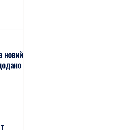
а новий
 додано
ет