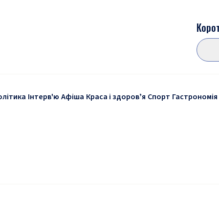
Корот
олітика
Інтерв'ю
Афіша
Краса і здоровʼя
Спорт
Гастрономія