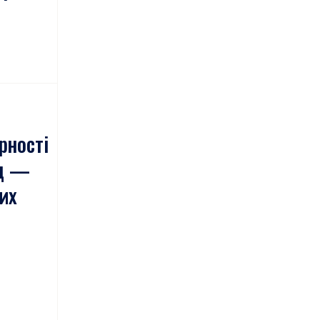
рності
нд —
их