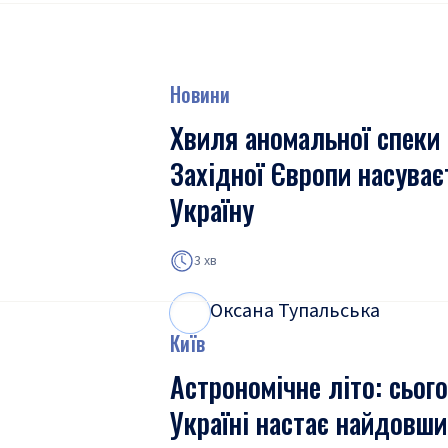
Новини
Хвиля аномальної спеки 
Західної Європи насуває
Україну
3 хв
Оксана Тупальська
О
Т
Київ
Астрономічне літо: сього
Україні настає найдовши