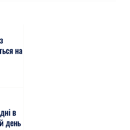
з
ться на
дні в
й день