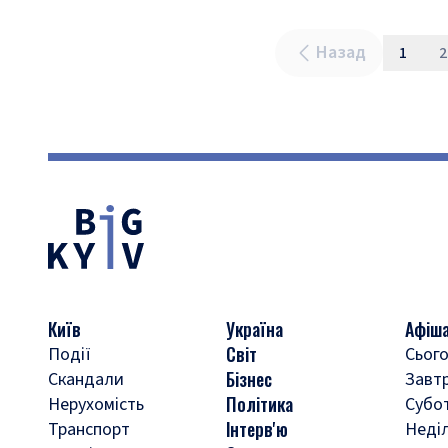
Назад
1
2
Київ
Україна
Афіш
Світ
Події
Сього
Бізнес
Скандали
Завт
Політика
Нерухомість
Субо
Інтерв'ю
Транспорт
Неді