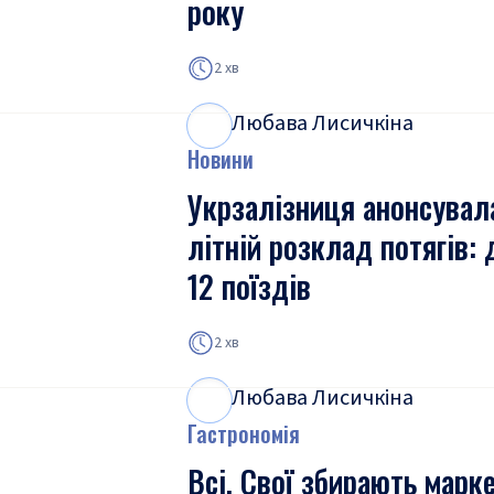
року
2 хв
Любава Лисичкіна
Л
Л
Новини
Укрзалізниця анонсувал
літній розклад потягів:
12 поїздів
2 хв
Любава Лисичкіна
Л
Л
Гастрономія
Всі. Свої збирають марк