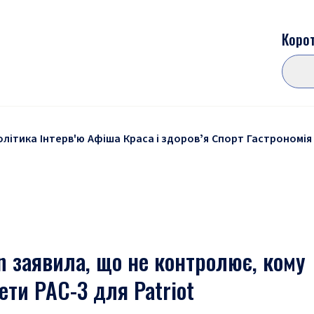
Корот
олітика
Інтерв'ю
Афіша
Краса і здоровʼя
Спорт
Гастрономія
n заявила, що не контролює, кому
ти PAC-3 для Patriot