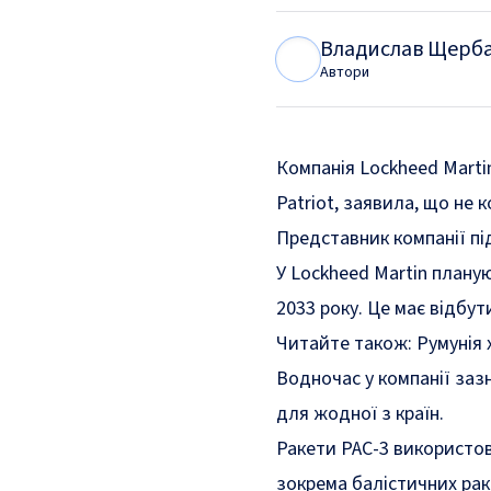
Владислав Щерб
В
Щ
Автори
Компанія Lockheed Marti
Patriot, заявила, що не 
Представник компанії пі
У Lockheed Martin плану
2033 року. Це має відбут
Читайте також:
Румунія 
Водночас у компанії заз
для жодної з країн.
Ракети PAC-3 використов
зокрема балістичних рак