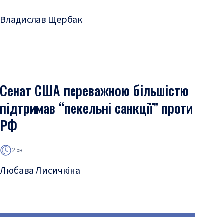
Владислав Щербак
Сенат США переважною більшістю
підтримав “пекельні санкції” проти
РФ
2 хв
Любава Лисичкіна