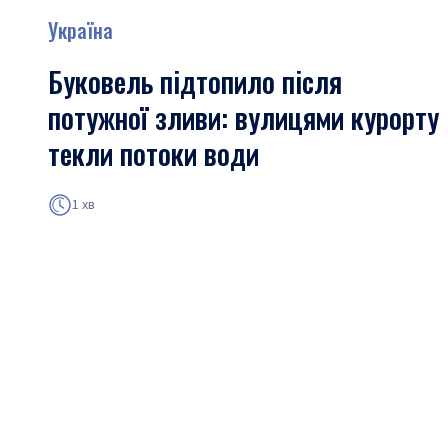
Україна
Буковель підтопило після
потужної зливи: вулицями курорту
текли потоки води
1 хв