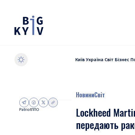
Київ
Україна
Світ
Бізнес
П
Новини
Світ
Lockheed Marti
Patriot
ППО
передають раке