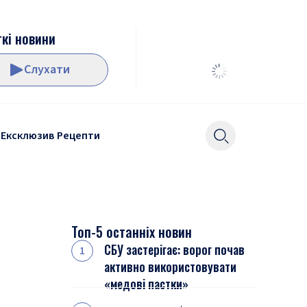
кі новини
Слухати
Ексклюзив
Рецепти
Топ-5 останніх новин
СБУ застерігає: ворог почав
активно використовувати
«медові пастки»