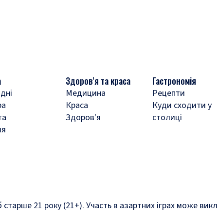
а
Здоров'я та краса
Гастрономія
дні
Медицина
Рецепти
ра
Краса
Куди сходити у
та
Здоров'я
столиці
ля
б старше 21 року (21+). Участь в азартних іграх може ви