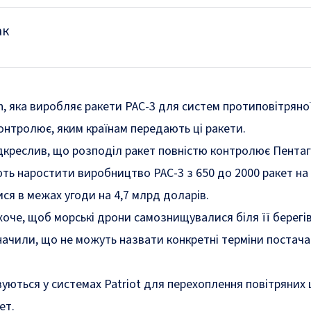
ак
n, яка виробляє ракети PAC-3 для систем протиповітряно
контролює, яким країнам передають ці ракети.
дкреслив, що розподіл ракет повністю контролює Пентаг
ють наростити виробництво PAC-3 з 650 до 2000 ракет на 
ися в межах угоди на 4,7 млрд доларів.
хоче, щоб морські дрони самознищувалися біля її берегі
начили, що не можуть назвати конкретні терміни постача
уються у системах Patriot для перехоплення повітряних 
ет.