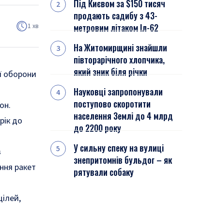
Під Києвом за $150 тисяч
продають садибу з 43-
1 хв
метровим літаком Іл-62
На Житомирщині знайшли
півторарічного хлопчика,
який зник біля річки
ї оборони
Науковці запропонували
поступово скоротити
он.
населення Землі до 4 млрд
рік до
до 2200 року
У сильну спеку на вулиці
в
знепритомнів бульдог – як
ння ракет
рятували собаку
цілей,