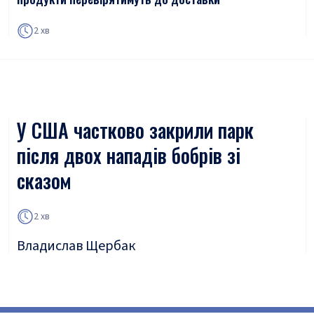
2 хв
У США частково закрили парк
після двох нападів бобрів зі
сказом
2 хв
Владислав Щербак