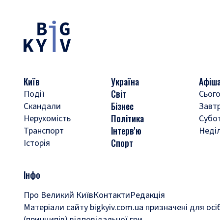
Київ
Україна
Афіш
Світ
Події
Сього
Бізнес
Скандали
Завт
Політика
Нерухомість
Субо
Інтерв'ю
Транспорт
Неді
Спорт
Історія
Інфо
Про Великий Київ
Контакти
Редакція
Матеріали сайту bigkyiv.com.ua призначені для осі
(принципів) відповідальної гри.