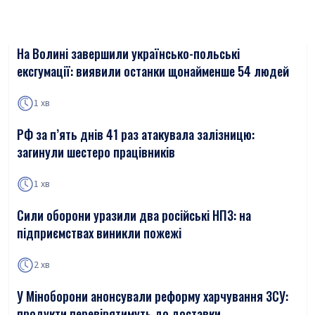
На Волині завершили українсько-польські
ексгумації: виявили останки щонайменше 54 людей
1 хв
РФ за п’ять днів 41 раз атакувала залізницю:
загинули шестеро працівників
1 хв
Сили оборони уразили два російські НПЗ: на
підприємствах виникли пожежі
2 хв
У Міноборони анонсували реформу харчування ЗСУ:
продукти перевірятимуть до доставки