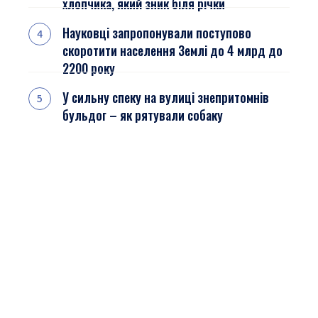
хлопчика, який зник біля річки
Науковці запропонували поступово
скоротити населення Землі до 4 млрд до
2200 року
У сильну спеку на вулиці знепритомнів
бульдог – як рятували собаку