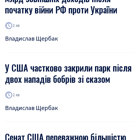
початку війни РФ проти України
2 хв
Владислав Щербак
У США частково закрили парк після
двох нападів бобрів зі сказом
2 хв
Владислав Щербак
Сенат США переважною більшістю