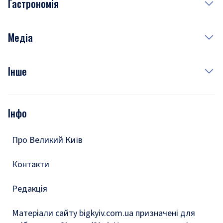
Гастрономія
Субота
Краса
Неділя
Здоров'я
Рецепти
Медіа
Куди сходити у столиці
Фото
Інше
Відео
Опитування
Подкасти
Інфо
Тести
Про Великий Київ
Контакти
Редакція
Матеріали сайту bigkyiv.com.ua призначені для