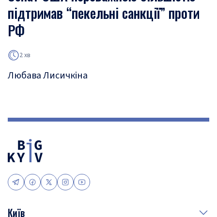
підтримав “пекельні санкції” проти
РФ
2 хв
Любава Лисичкіна
Київ