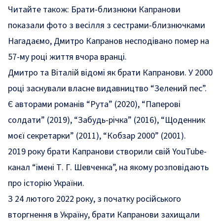
Читайте також:
Брати-близнюки Капранови
показали фото з весілля з сестрами-близнючками
Нагадаємо, Дмитро Капранов несподівано
помер
на
57-му році життя вчора вранці.
Дмитро та Віталій відомі як брати Капранови. У 2000
році заснували власне видавництво “Зелений пес”.
Є авторами романів “Рута” (2020), “Паперові
солдати” (2019), “Забудь-річка” (2016), “Щоденник
моєї секретарки” (2011), “Кобзар 2000” (2001).
2019 року брати Капранови створили свій YouTube-
канал “імені Т. Г. Шевченка”, на якому розповідають
про історію України.
З 24 лютого 2022 року, з початку російського
вторгнення в Україну, брати Капранови захищали