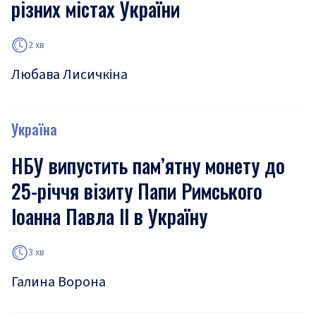
різних містах України
2 хв
Любава Лисичкіна
Україна
НБУ випустить пам’ятну монету до
25-річчя візиту Папи Римського
Іоанна Павла ІІ в Україну
3 хв
Галина Ворона