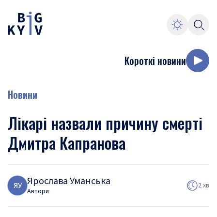
Короткі новини
Новини
Лікарі назвали причину смерті
Дмитра Капранова
Ярослава Уманська
Я
У
2 хв
Автори