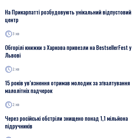
На Прикарпатті розбудовують унікальний відпустовий
центр
3 хв
Обгорілі книжки з Харкова привезли на BestsellerFest у
Львові
2 хв
15 років ув’язнення отримав молодик за зґвалтування
малолітніх падчерок
2 хв
Через російські обстріли знищено понад 1,1 мільйона
підручників