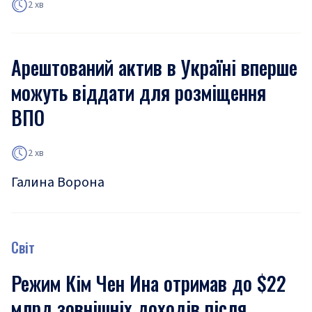
2 хв
Арештований актив в Україні вперше
можуть віддати для розміщення
ВПО
2 хв
Галина Ворона
Світ
Режим Кім Чен Ина отримав до $22
млрд зовнішніх доходів після