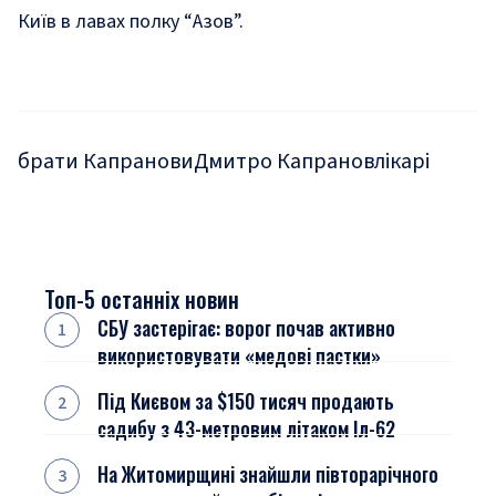
Київ в лавах полку “Азов”.
брати Капранови
Дмитро Капранов
лікарі
Топ-5 останніх новин
СБУ застерігає: ворог почав активно
використовувати «медові пастки»
Під Києвом за $150 тисяч продають
садибу з 43-метровим літаком Іл-62
На Житомирщині знайшли півторарічного