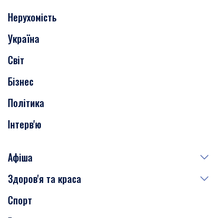
Нерухомість
Події
Україна
Скандали
Світ
Нерухомість
Бізнес
Транспорт
Політика
Інтерв'ю
Афіша
Здоров'я та краса
Сьогодні
Спорт
Завтра
Медицина