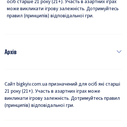
осіб старше 21 року (21+). Участь в азартних іграх
може викликати ігрову залежність. Дотримуйтесь
правил (принципів) відповідальної гри.
Архів
Новини
Історія
Сайт bigkyiv.com.ua призначений для осіб які старші
21 року (21+). Участь в азартних іграх може
Комуналка
викликати ігрову залежність. Дотримуйтесь правил
Хроніки війни
(принципів) відповідальної гри.
Пошук зниклих людей під час війни
Дозвілля