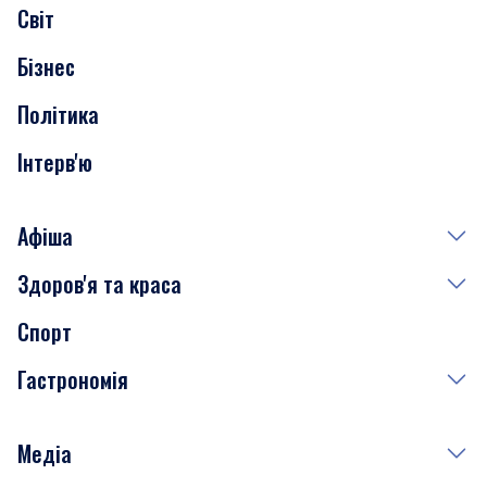
Світ
Нерухомість
Бізнес
Транспорт
Політика
Інтерв'ю
Афіша
Здоров'я та краса
Сьогодні
Спорт
Завтра
Медицина
Гастрономія
Субота
Краса
Неділя
Здоров'я
Рецепти
Медіа