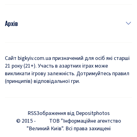
Архів
Новини
Історія
Сайт bigkyiv.com.ua призначений для осіб які старші
21 року (21+). Участь в азартних іграх може
Комуналка
викликати ігрову залежність. Дотримуйтесь правил
Хроніки війни
(принципів) відповідальної гри.
Пошук зниклих людей під час війни
Дозвілля
RSS
Зображення від Depositphotos
Мегаполіс
© 2015 -
ТОВ "Інформаційне агентство
"Великий Київ". Всі права захищені
Київщина