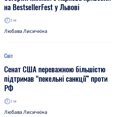
на BestsellerFest у Львові
2 хв
Любава Лисичкіна
Світ
Сенат США переважною більшістю
підтримав “пекельні санкції” проти
РФ
2 хв
Любава Лисичкіна