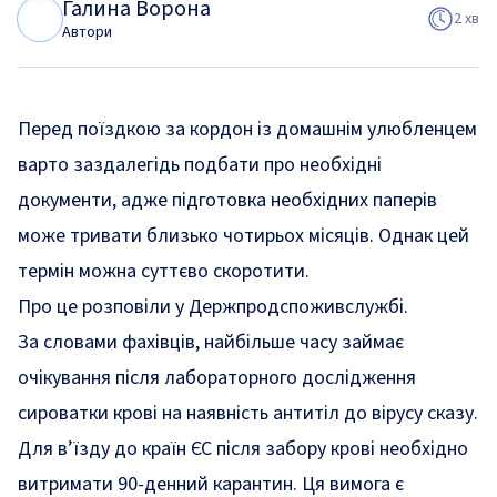
Галина Ворона
Г
В
2 хв
Автори
Перед поїздкою за кордон із домашнім улюбленцем
варто заздалегідь подбати про необхідні
документи, адже підготовка необхідних паперів
може тривати близько чотирьох місяців. Однак цей
термін можна суттєво скоротити.
Про це
розповіли
у Держпродспоживслужбі.
За словами фахівців, найбільше часу займає
очікування після лабораторного дослідження
сироватки крові на наявність антитіл до вірусу сказу.
Для в’їзду до країн ЄС після забору крові необхідно
витримати 90-денний карантин. Ця вимога є