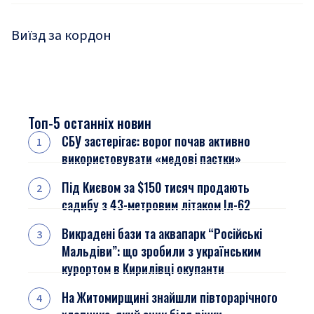
Виїзд за кордон
Топ-5 останніх новин
СБУ застерігає: ворог почав активно
використовувати «медові пастки»
Під Києвом за $150 тисяч продають
садибу з 43-метровим літаком Іл-62
Викрадені бази та аквапарк “Російські
Мальдіви”: що зробили з українським
курортом в Кирилівці окупанти
На Житомирщині знайшли півторарічного