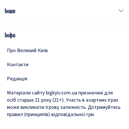
Куди сходити у столиці
Фото
Інше
Відео
Опитування
Подкасти
Інфо
Тести
Про Великий Київ
Контакти
Редакція
Матеріали сайту bigkyiv.com.ua призначені для
осіб старше 21 року (21+). Участь в азартних іграх
може викликати ігрову залежність. Дотримуйтесь
правил (принципів) відповідальної гри.