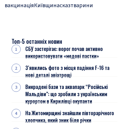
вакцинація
Київщина
сказ
тварини
Топ-5 останніх новин
СБУ застерігає: ворог почав активно
використовувати «медові пастки»
З’явились фото з місця падіння F-16 та
нові деталі авіатрощі
Викрадені бази та аквапарк “Російські
Мальдіви”: що зробили з українським
курортом в Кирилівці окупанти
На Житомирщині знайшли півторарічного
хлопчика, який зник біля річки