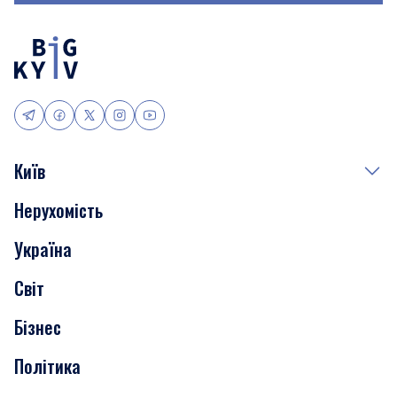
Київ
Нерухомість
Події
Україна
Скандали
Світ
Нерухомість
Бізнес
Транспорт
Політика