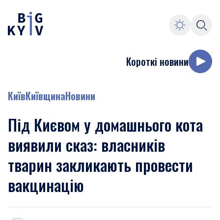
Короткі новини
Київ
Київщина
Новини
Під Києвом у домашнього кота
виявили сказ: власників
тварин закликають провести
вакцинацію