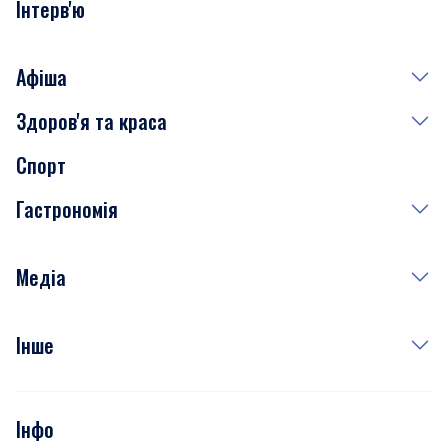
Інтерв'ю
Афіша
Здоров'я та краса
Сьогодні
Спорт
Завтра
Медицина
Гастрономія
Субота
Краса
Неділя
Здоров'я
Рецепти
Медіа
Куди сходити у столиці
Фото
Інше
Відео
Опитування
Подкасти
Інфо
Тести