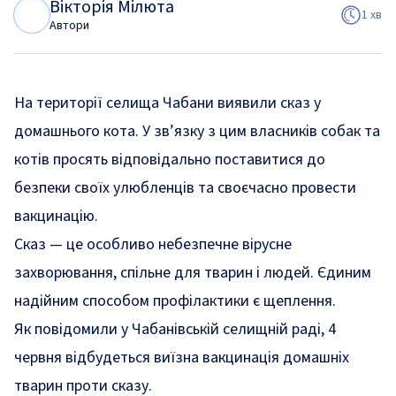
Вікторія Мілюта
В
М
1 хв
Автори
На території селища Чабани виявили сказ у
домашнього кота. У зв’язку з цим власників собак та
котів просять відповідально поставитися до
безпеки своїх улюбленців та своєчасно провести
вакцинацію.
Сказ — це особливо небезпечне вірусне
захворювання, спільне для тварин і людей. Єдиним
надійним способом профілактики є щеплення.
Як
повідомили
у Чабанівській селищній раді, 4
червня відбудеться виїзна вакцинація домашніх
тварин проти сказу.