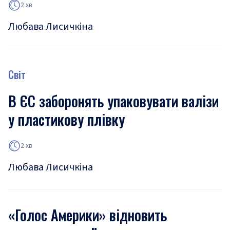
2 хв
Любава Лисичкіна
Світ
В ЄС заборонять упаковувати валізи
у пластикову плівку
2 хв
Любава Лисичкіна
«Голос Америки» відновить