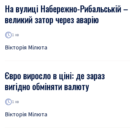
На вулиці Набережно-Рибальській –
великий затор через аварію
1 хв
Вікторія Мілюта
Євро виросло в ціні: де зараз
вигідно обміняти валюту
1 хв
Вікторія Мілюта