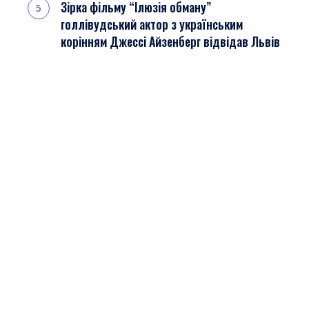
Зірка фільму “Ілюзія обману”
голлівудський актор з українським
корінням Джессі Айзенберг відвідав Львів