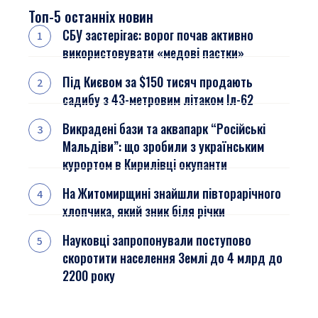
Топ-5 останніх новин
СБУ застерігає: ворог почав активно
використовувати «медові пастки»
Під Києвом за $150 тисяч продають
садибу з 43-метровим літаком Іл-62
Викрадені бази та аквапарк “Російські
Мальдіви”: що зробили з українським
курортом в Кирилівці окупанти
На Житомирщині знайшли півторарічного
хлопчика, який зник біля річки
Науковці запропонували поступово
скоротити населення Землі до 4 млрд до
2200 року