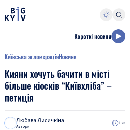
Короткі новини
Київська агломерація
Новини
Кияни хочуть бачити в місті
більше кіосків “Київхліба” –
петиція
Любава Лисичкіна
Л
Л
1 хв
Автори