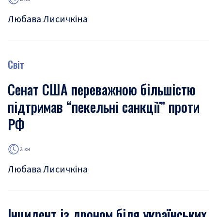
Любава Лисичкіна
Світ
Сенат США переважною більшістю
підтримав “пекельні санкції” проти
РФ
2 хв
Любава Лисичкіна
Інцидент із дроном біля українських