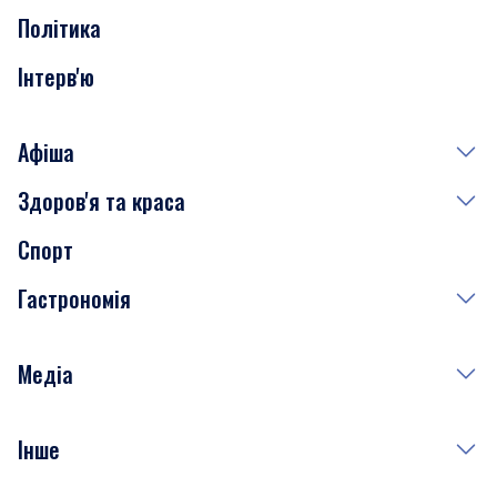
Політика
Інтерв'ю
Афіша
Здоров'я та краса
Сьогодні
Спорт
Завтра
Медицина
Гастрономія
Субота
Краса
Неділя
Здоров'я
Рецепти
Медіа
Куди сходити у столиці
Фото
Інше
Відео