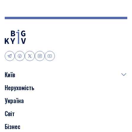
Київ
Нерухомість
Події
Україна
Скандали
Світ
Нерухомість
Бізнес
Транспорт