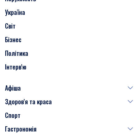
Події
Україна
Скандали
Світ
Нерухомість
Бізнес
Транспорт
Політика
Інтерв'ю
Афіша
Здоров'я та краса
Сьогодні
Спорт
Завтра
Медицина
Гастрономія
Субота
Краса