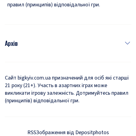
правил (принципів) відповідальної гри.
Архів
Новини
Історія
Сайт bigkyiv.com.ua призначений для осіб які старші
21 року (21+). Участь в азартних іграх може
Комуналка
викликати ігрову залежність. Дотримуйтесь правил
Хроніки війни
(принципів) відповідальної гри.
Пошук зниклих людей під час війни
Дозвілля
RSS
Зображення від Depositphotos
Мегаполіс