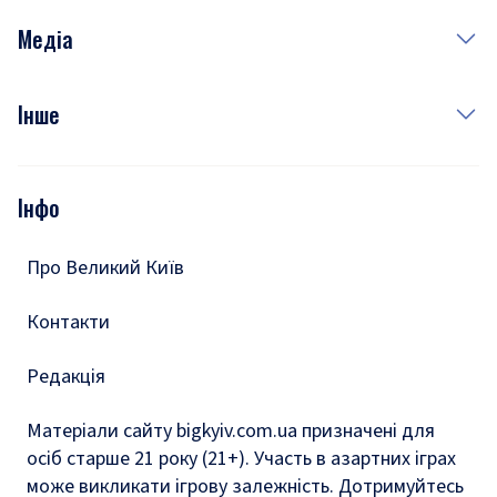
Неділя
Здоров'я
Рецепти
Медіа
Куди сходити у столиці
Фото
Інше
Відео
Опитування
Подкасти
Інфо
Тести
Про Великий Київ
Контакти
Редакція
Матеріали сайту bigkyiv.com.ua призначені для
осіб старше 21 року (21+). Участь в азартних іграх
може викликати ігрову залежність. Дотримуйтесь