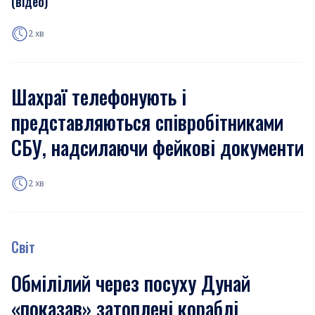
(відео)
2 хв
Шахраї телефонують і
представляються співробітниками
СБУ, надсилаючи фейкові документи
2 хв
Світ
Обмілілий через посуху Дунай
«показав» затоплені кораблі