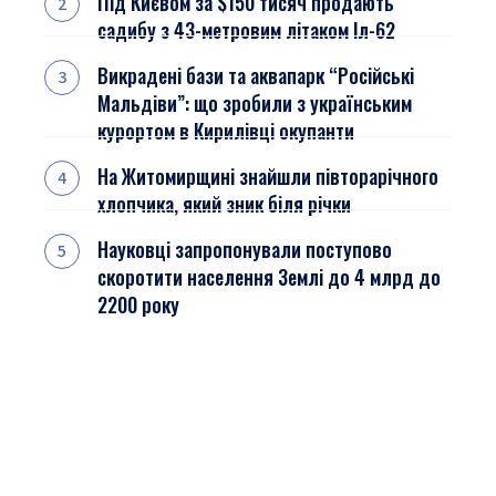
Під Києвом за $150 тисяч продають
садибу з 43-метровим літаком Іл-62
Викрадені бази та аквапарк “Російські
Мальдіви”: що зробили з українським
курортом в Кирилівці окупанти
На Житомирщині знайшли півторарічного
хлопчика, який зник біля річки
Науковці запропонували поступово
скоротити населення Землі до 4 млрд до
2200 року