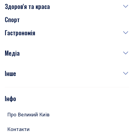
Здоров'я та краса
Сьогодні
Спорт
Завтра
Медицина
Гастрономія
Субота
Краса
Неділя
Здоров'я
Рецепти
Медіа
Куди сходити у столиці
Фото
Інше
Відео
Опитування
Подкасти
Інфо
Тести
Про Великий Київ
Контакти