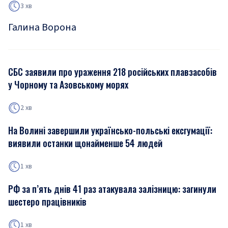
3 хв
Галина Ворона
СБС заявили про ураження 218 російських плавзасобів
у Чорному та Азовському морях
2 хв
На Волині завершили українсько-польські ексгумації:
виявили останки щонайменше 54 людей
1 хв
РФ за п’ять днів 41 раз атакувала залізницю: загинули
шестеро працівників
1 хв