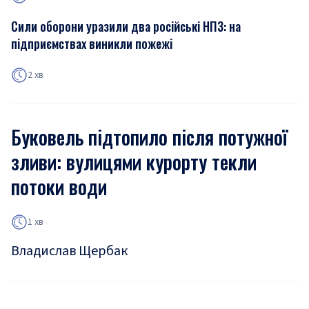
Сили оборони уразили два російські НПЗ: на
підприємствах виникли пожежі
2 хв
Буковель підтопило після потужної
зливи: вулицями курорту текли
потоки води
1 хв
Владислав Щербак