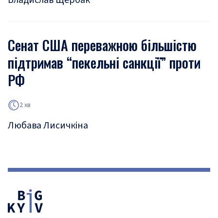
Владислав Щербак
Сенат США переважною більшістю
підтримав “пекельні санкції” проти
РФ
2 хв
Любава Лисичкіна