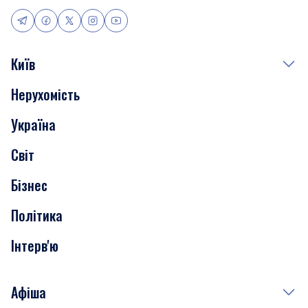
Київ
Нерухомість
Події
Україна
Скандали
Світ
Нерухомість
Бізнес
Транспорт
Політика
Інтерв'ю
Афіша