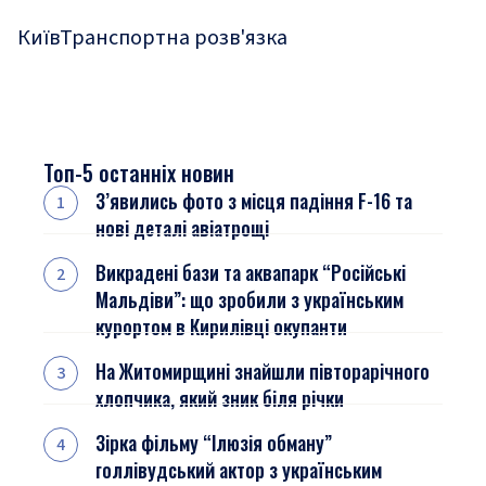
Київ
Транспортна розв'язка
Топ-5 останніх новин
З’явились фото з місця падіння F-16 та
нові деталі авіатрощі
Викрадені бази та аквапарк “Російські
Мальдіви”: що зробили з українським
курортом в Кирилівці окупанти
На Житомирщині знайшли півторарічного
хлопчика, який зник біля річки
Зірка фільму “Ілюзія обману”
голлівудський актор з українським