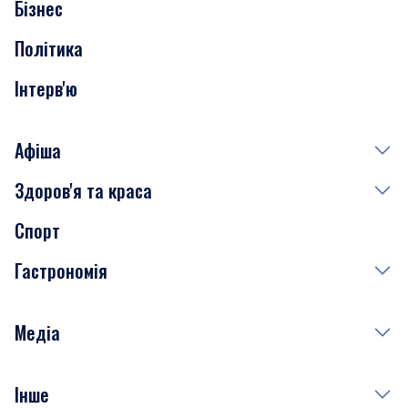
Бізнес
Транспорт
Політика
Інтерв'ю
Афіша
Здоров'я та краса
Сьогодні
Спорт
Завтра
Медицина
Гастрономія
Субота
Краса
Неділя
Здоров'я
Рецепти
Медіа
Куди сходити у столиці
Фото
Інше