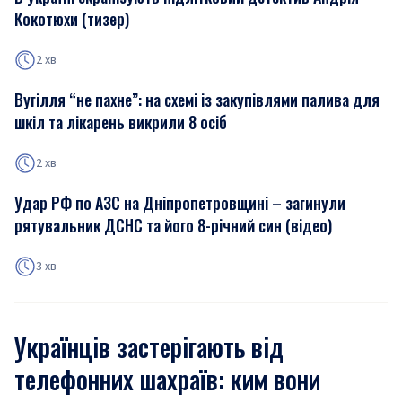
Кокотюхи (тизер)
2 хв
Вугілля “не пахне”: на схемі із закупівлями палива для
шкіл та лікарень викрили 8 осіб
2 хв
Удар РФ по АЗС на Дніпропетровщині – загинули
рятувальник ДСНС та його 8-річний син (відео)
3 хв
Українців застерігають від
телефонних шахраїв: ким вони