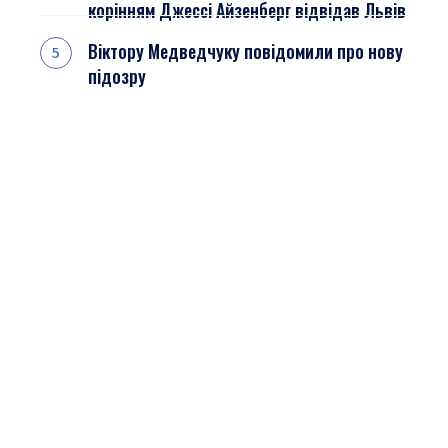
корінням Джессі Айзенберг відвідав Львів
Віктору Медведчуку повідомили про нову
підозру