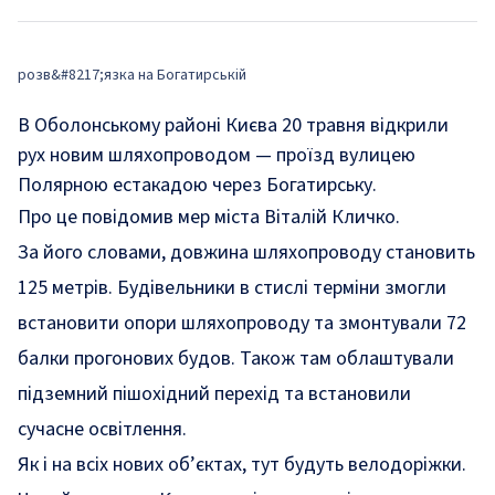
розв&#8217;язка на Богатирській
В Оболонському районі Києва 20 травня відкрили
рух новим шляхопроводом — проїзд вулицею
Полярною естакадою через Богатирську.
Про це
повідомив
мер міста Віталій Кличко.
За його словами, довжина шляхопроводу становить
125 метрів. Будівельники в стислі терміни змогли
встановити опори шляхопроводу та змонтували 72
балки прогонових будов. Також там облаштували
підземний пішохідний перехід та встановили
сучасне освітлення.
Як і на всіх нових об’єктах, тут будуть велодоріжки.