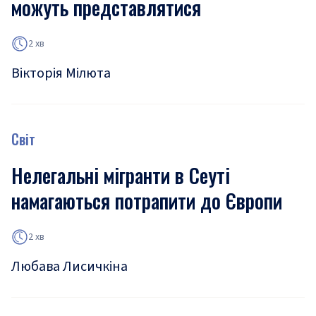
можуть представлятися
2 хв
Вікторія Мілюта
Світ
Нелегальні мігранти в Сеуті
намагаються потрапити до Європи
2 хв
Любава Лисичкіна