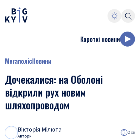
Короткі новини
Мегаполіс
Новини
Дочекалися: на Оболоні
відкрили рух новим
шляхопроводом
Вікторія Мілюта
В
М
2 хв
Автори