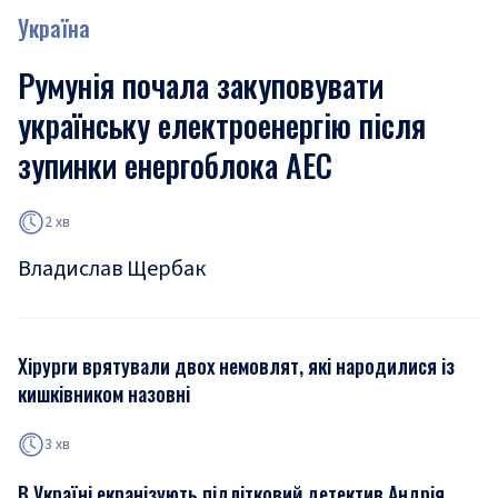
Україна
Румунія почала закуповувати
українську електроенергію після
зупинки енергоблока АЕС
2 хв
Владислав Щербак
Хірурги врятували двох немовлят, які народилися із
кишківником назовні
3 хв
В Україні екранізують підлітковий детектив Андрія