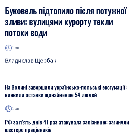
Буковель підтопило після потужної
зливи: вулицями курорту текли
потоки води
1 хв
Владислав Щербак
На Волині завершили українсько-польські ексгумації:
виявили останки щонайменше 54 людей
1 хв
РФ за п’ять днів 41 раз атакувала залізницю: загинули
шестеро працівників