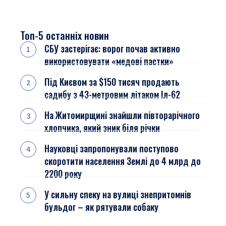
Топ-5 останніх новин
СБУ застерігає: ворог почав активно
використовувати «медові пастки»
Під Києвом за $150 тисяч продають
садибу з 43-метровим літаком Іл-62
На Житомирщині знайшли півторарічного
хлопчика, який зник біля річки
Науковці запропонували поступово
скоротити населення Землі до 4 млрд до
2200 року
У сильну спеку на вулиці знепритомнів
бульдог – як рятували собаку