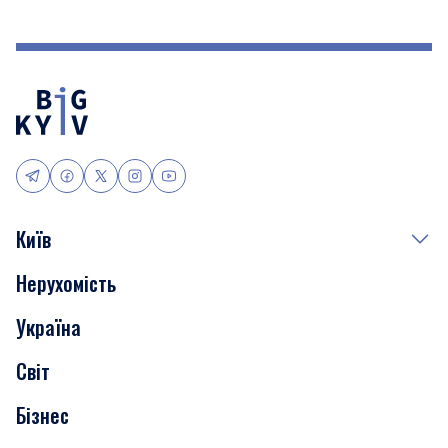
Київ
Нерухомість
Події
Україна
Скандали
Світ
Нерухомість
Бізнес
Транспорт