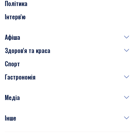
Політика
Інтерв'ю
Афіша
Здоров'я та краса
Сьогодні
Спорт
Завтра
Медицина
Гастрономія
Субота
Краса
Неділя
Здоров'я
Рецепти
Медіа
Куди сходити у столиці
Фото
Інше
Відео