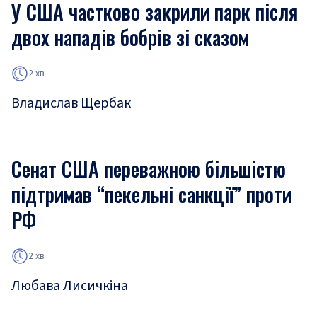
У США частково закрили парк після
двох нападів бобрів зі сказом
2 хв
Владислав Щербак
Сенат США переважною більшістю
підтримав “пекельні санкції” проти
РФ
2 хв
Любава Лисичкіна