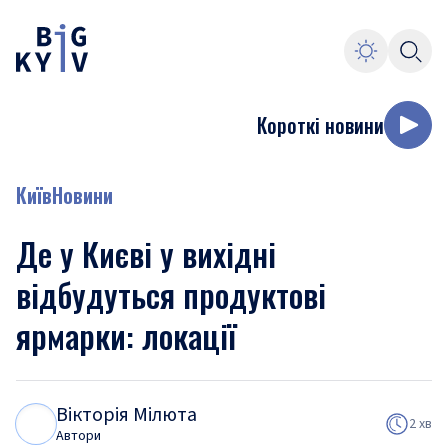
Короткі новини
Київ
Новини
Де у Києві у вихідні
відбудуться продуктові
ярмарки: локації
Вікторія Мілюта
В
М
2 хв
Автори