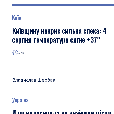
Київ
Київщину накриє сильна спека: 4
серпня температура сягне +37°
1 хв
Владислав Щербак
Україна
Для велосипеда не знайшли місця