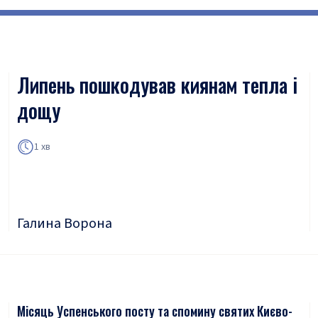
Липень пошкодував киянам тепла і
дощу
1 хв
Галина Ворона
Місяць Успенського посту та спомину святих Києво-