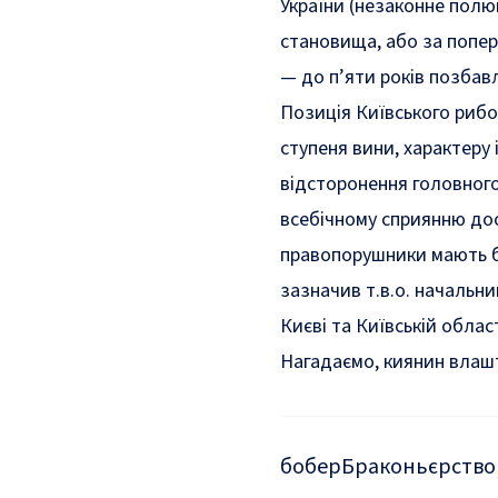
України (незаконне пол
становища, або за попер
— до п’яти років позбавл
Позиція Київського риб
ступеня вини, характеру
відсторонення головного
всебічному сприянню до
правопорушники мають бу
зазначив
т.в.о. начальн
Києві та Київській облас
Нагадаємо, киянин вла
бобер
Браконьєрство