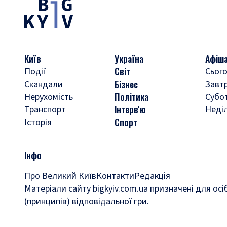
Київ
Україна
Афіш
Світ
Події
Сього
Бізнес
Скандали
Завт
Політика
Нерухомість
Субо
Інтерв'ю
Транспорт
Неді
Спорт
Історія
Інфо
Про Великий Київ
Контакти
Редакція
Матеріали сайту bigkyiv.com.ua призначені для осі
(принципів) відповідальної гри.