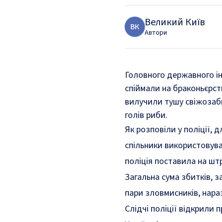
Великий Київ
В
К
Автори
Головного державного і
спіймали на браконьєрств
вилучили тушу свіжозаби
голів риби.
Як
розповіли
у поліції, 
спільники використовува
поліція поставила на ш
Загальна сума збитків, 
пари зловмисників, нара
Слідчі поліції відкрили