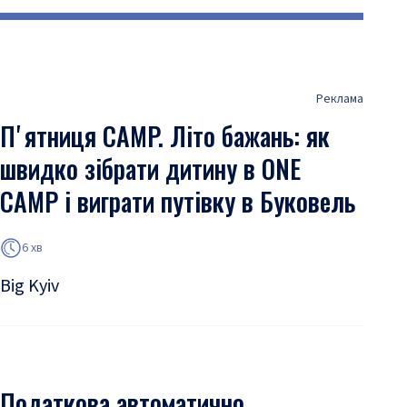
Реклама
Пʼятниця CAMP. Літо бажань: як
швидко зібрати дитину в ONE
CAMP і виграти путівку в Буковель
6 хв
Big Kyiv
Податкова автоматично