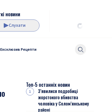
кі новини
Слухати
Ексклюзив
Рецепти
Топ-5 останніх новин
но
З’явилися подробиці
жорстокого вбивства
чоловіка у Солом’янському
районі