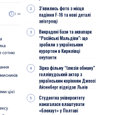
З’явились фото з місця
1 хв
падіння F-16 та нові деталі
авіатрощі
Викрадені бази та аквапарк
“Російські Мальдіви”: що
а
зробили з українським
ика
курортом в Кирилівці
е сотню
окупанти
вання
Зірка фільму “Ілюзія обману”
голлівудський актор з
вмисників
українським корінням Джессі
Айзенберг відвідав Львів
ми цієї
Студентка університету
намагалася влаштувати
ексу
«блекаут» у Полтаві