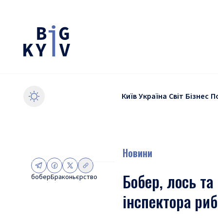
Київ
Україна
Світ
Бізнес
П
Новини
Бобер, лось та
бобер
Браконьєрство
інспектора ри