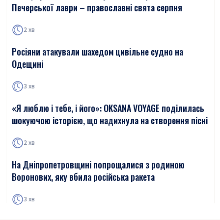
Печерської лаври – православні свята серпня
2 хв
Росіяни атакували шахедом цивільне судно на
Одещині
3 хв
«Я люблю і тебе, і його»: OKSANA VOYAGE поділилась
шокуючою історією, що надихнула на створення пісні
2 хв
На Дніпропетровщині попрощалися з родиною
Воронових, яку вбила російська ракета
3 хв