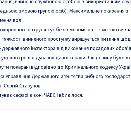
ювання, вчинене службовою особою з використанням сл
едньою змовою групою осіб). Максимальне покарання зг
ення волі.
оохоронного патруля тут безкомпромісна – з метою визн
 і тяжкості вчиненого проступку вирішується питання що
 державного інспектора від виконання посадових обов’я
судового розслідування даної справи. Якщо вину буде д
ти покарані відповідно до Кримінального кодексу Украї
ика Управління Державного агентства рибного господарств
ті Сергій Старунов.
штував
сафарі в зоні ЧАЕС і вбив лося
.