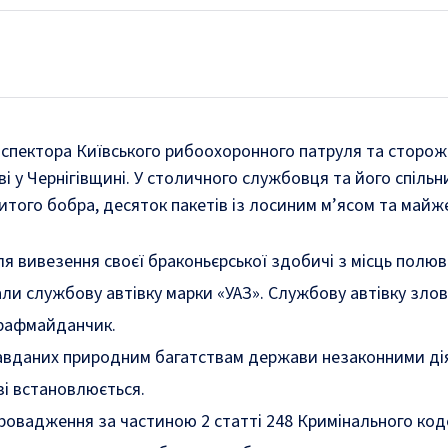
нспектора Київського рибоохоронного патруля та сторож
і у Чернігівщині. У столичного службовця та його спільн
того бобра, десяток пакетів із лосиним м’ясом та майж
для вивезення своєї браконьєрської здобичі з місць полю
ли службову автівку марки «УАЗ». Службову автівку зло
трафмайданчик.
завданих природним багатствам держави незаконними дія
зі встановлюється.
 провадження за частиною 2 статті 248 Кримінального код