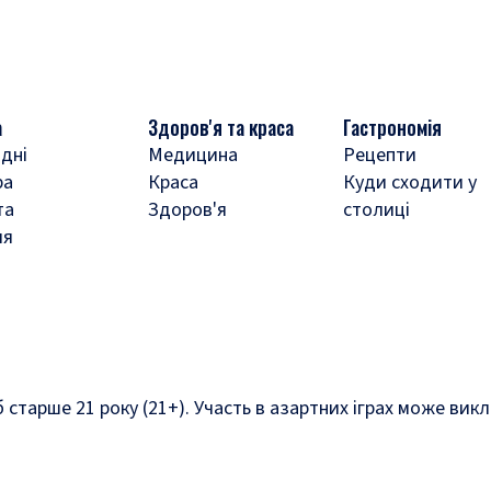
а
Здоров'я та краса
Гастрономія
дні
Медицина
Рецепти
ра
Краса
Куди сходити у
та
Здоров'я
столиці
ля
б старше 21 року (21+). Участь в азартних іграх може ви