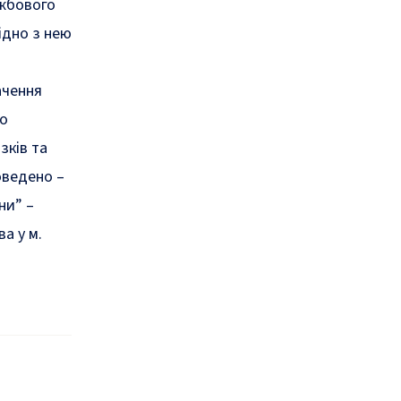
ужбового
ідно з нею
ачення
до
зків та
оведено –
ни” –
а у м.