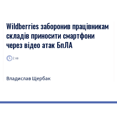
Wildberries заборонив працівникам
складів приносити смартфони
через відео атак БпЛА
2 хв
Владислав Щербак