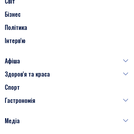
Світ
Нерухомість
Бізнес
Транспорт
Політика
Інтерв'ю
Афіша
Здоров'я та краса
Сьогодні
Спорт
Завтра
Медицина
Гастрономія
Субота
Краса
Неділя
Здоров'я
Рецепти
Медіа
Куди сходити у столиці