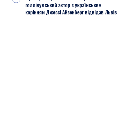
голлівудський актор з українським
корінням Джессі Айзенберг відвідав Львів