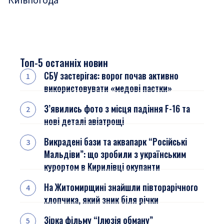
Київ
погода
Топ-5 останніх новин
СБУ застерігає: ворог почав активно
використовувати «медові пастки»
З’явились фото з місця падіння F-16 та
нові деталі авіатрощі
Викрадені бази та аквапарк “Російські
Мальдіви”: що зробили з українським
курортом в Кирилівці окупанти
На Житомирщині знайшли півторарічного
хлопчика, який зник біля річки
Зірка фільму “Ілюзія обману”