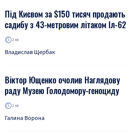
Під Києвом за $150 тисяч продають
садибу з 43-метровим літаком Іл-62
2 хв
Владислав Щербак
Віктор Ющенко очолив Наглядову
раду Музею Голодомору-геноциду
2 хв
Галина Ворона