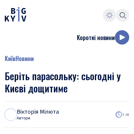
Короткі новини
Київ
Новини
Беріть парасольку: сьогодні у
Києві дощитиме
Вікторія Мілюта
В
М
1 хв
Автори