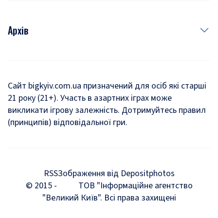
Архів
Новини
Історія
Сайт bigkyiv.com.ua призначений для осіб які старші
21 року (21+). Участь в азартних іграх може
Комуналка
викликати ігрову залежність. Дотримуйтесь правил
Хроніки війни
(принципів) відповідальної гри.
Пошук зниклих людей під час війни
Дозвілля
RSS
Зображення від Depositphotos
Мегаполіс
© 2015 -
ТОВ "Інформаційне агентство
"Великий Київ". Всі права захищені
Київщина