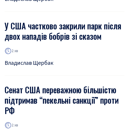
У США частково закрили парк після
двох нападів бобрів зі сказом
2 хв
Владислав Щербак
Сенат США переважною більшістю
підтримав “пекельні санкції” проти
РФ
2 хв