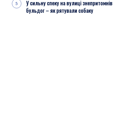
У сильну спеку на вулиці знепритомнів
бульдог – як рятували собаку