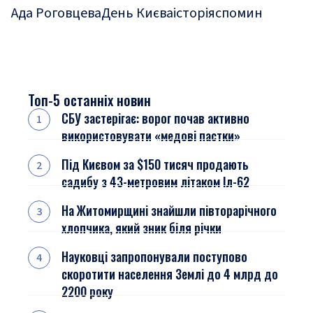
Ада Роговцева
День Києва
історія
спомин
Топ-5 останніх новин
СБУ застерігає: ворог почав активно
використовувати «медові пастки»
Під Києвом за $150 тисяч продають
садибу з 43-метровим літаком Іл-62
На Житомирщині знайшли півторарічного
хлопчика, який зник біля річки
Науковці запропонували поступово
скоротити населення Землі до 4 млрд до
2200 року