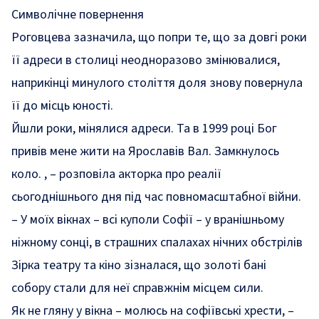
Символічне повернення
Роговцева зазначила, що попри те, що за довгі роки
її адреси в столиці неодноразово змінювалися,
наприкінці минулого століття доля знову повернула
її до місць юності.
Йшли роки, мінялися адреси. Та в 1999 році Бог
привів мене жити на Ярославів Вал. Замкнулось
коло. , – розповіла акторка про реалії
сьогоднішнього дня під час повномасштабної війни.
– У моїх вікнах – всі куполи Софії – у вранішньому
ніжному сонці, в страшних спалахах нічних обстрілів
Зірка театру та кіно зізналася, що золоті бані
собору стали для неї справжнім місцем сили.
Як не гляну у вікна – молюсь на софіївські хрести, –