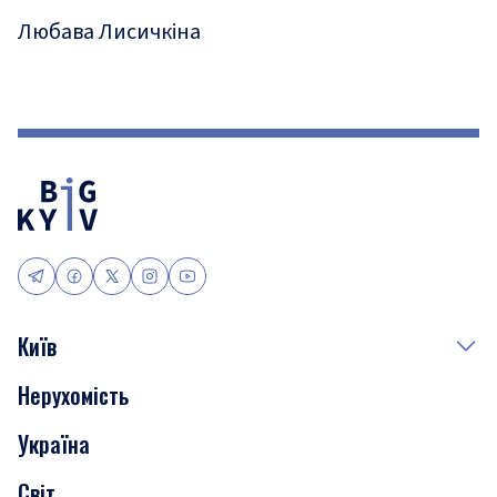
Любава Лисичкіна
Київ
Нерухомість
Події
Україна
Скандали
Світ