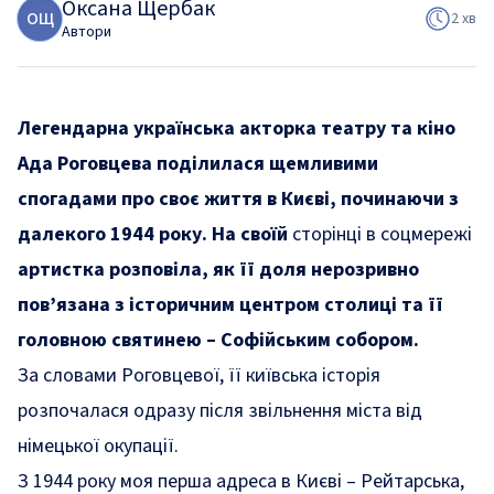
Оксана Щербак
О
Щ
2 хв
Автори
Легендарна українська акторка театру та кіно
Ада Роговцева поділилася щемливими
спогадами про своє життя в Києві, починаючи з
далекого 1944 року. На своїй
сторінці в соцмережі
артистка розповіла, як її доля нерозривно
пов’язана з історичним центром столиці та її
головною святинею – Софійським собором.
За словами Роговцевої, її київська історія
розпочалася одразу після звільнення міста від
німецької окупації.
З 1944 року моя перша адреса в Києві – Рейтарська,