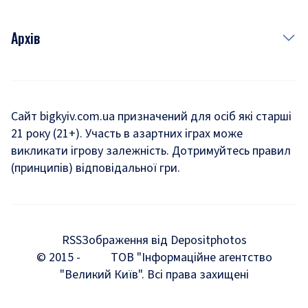
Архів
Новини
Історія
Сайт bigkyiv.com.ua призначений для осіб які старші
21 року (21+). Участь в азартних іграх може
Комуналка
викликати ігрову залежність. Дотримуйтесь правил
Хроніки війни
(принципів) відповідальної гри.
Пошук зниклих людей під час війни
Дозвілля
RSS
Зображення від Depositphotos
Мегаполіс
© 2015 -
ТОВ "Інформаційне агентство
"Великий Київ". Всі права захищені
Київщина
Київська агломерація