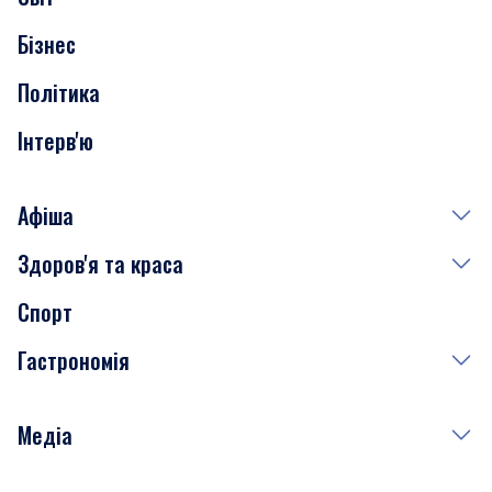
Нерухомість
Бізнес
Транспорт
Політика
Інтерв'ю
Афіша
Здоров'я та краса
Сьогодні
Спорт
Завтра
Медицина
Гастрономія
Субота
Краса
Неділя
Здоров'я
Рецепти
Медіа
Куди сходити у столиці