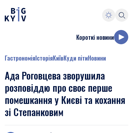
Короткі новини
Гастрономія
Історія
Київ
Куди піти
Новини
Ада Роговцева зворушила
розповіддю про своє перше
помешкання у Києві та кохання
зі Степанковим