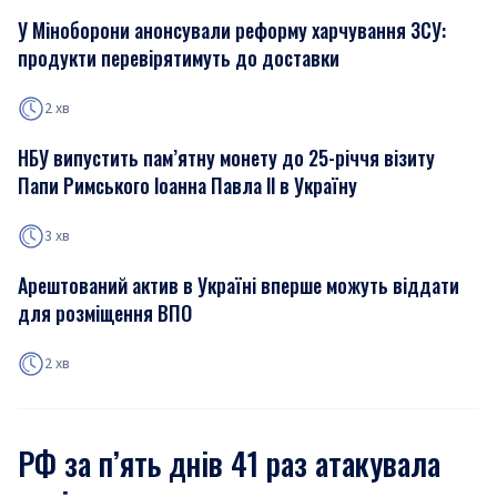
У Міноборони анонсували реформу харчування ЗСУ:
продукти перевірятимуть до доставки
2 хв
НБУ випустить пам’ятну монету до 25-річчя візиту
Папи Римського Іоанна Павла ІІ в Україну
3 хв
Арештований актив в Україні вперше можуть віддати
для розміщення ВПО
2 хв
РФ за п’ять днів 41 раз атакувала