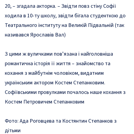
20, – згадала акторка. – Звідти повз стіну Софії
ходила в 10-ту школу, звідти бігала студенткою до
Театрального інституту на Великій Підвальній (так
називався Ярославів Вал)
З цими ж вуличками пов’язана і найголовніша
романтична історія її життя – знайомство та
кохання з майбутнім чоловіком, видатним
українським актором Костем Степанковим.
Софіївськими провулками почалось наше кохання з
Костем Петровичем Степанковим
Фото: Ада Роговцева та Костянтин Степанков з
дітьми