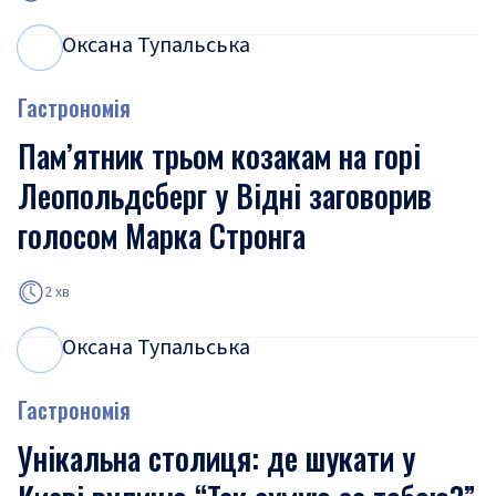
Оксана Тупальська
О
Т
Гастрономія
Пам’ятник трьом козакам на горі
Леопольдсберг у Відні заговорив
голосом Марка Стронга
2 хв
Оксана Тупальська
О
Т
Гастрономія
Унікальна столиця: де шукати у