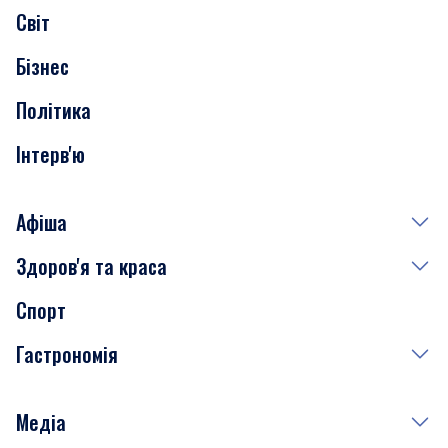
Світ
Нерухомість
Бізнес
Транспорт
Політика
Інтерв'ю
Афіша
Здоров'я та краса
Сьогодні
Спорт
Завтра
Медицина
Гастрономія
Субота
Краса
Неділя
Здоров'я
Рецепти
Медіа