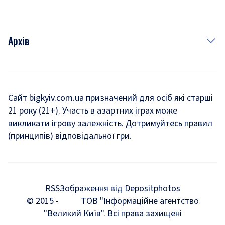
Архів
Новини
Історія
Сайт bigkyiv.com.ua призначений для осіб які старші
21 року (21+). Участь в азартних іграх може
Комуналка
викликати ігрову залежність. Дотримуйтесь правил
Хроніки війни
(принципів) відповідальної гри.
Пошук зниклих людей під час війни
Дозвілля
RSS
Зображення від Depositphotos
Мегаполіс
© 2015 -
ТОВ "Інформаційне агентство
"Великий Київ". Всі права захищені
Київщина