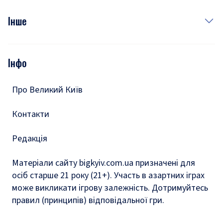
Куди сходити у столиці
Фото
Інше
Відео
Опитування
Подкасти
Інфо
Тести
Про Великий Київ
Контакти
Редакція
Матеріали сайту bigkyiv.com.ua призначені для
осіб старше 21 року (21+). Участь в азартних іграх
може викликати ігрову залежність. Дотримуйтесь
правил (принципів) відповідальної гри.