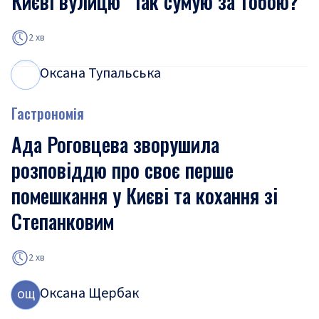
Києві вулицю “Так сумую за тобою?”
2 хв
Оксана Тупальська
О
Т
Гастрономія
Ада Роговцева зворушила
розповіддю про своє перше
помешкання у Києві та кохання зі
Степанковим
2 хв
Оксана Щербак
О
Щ