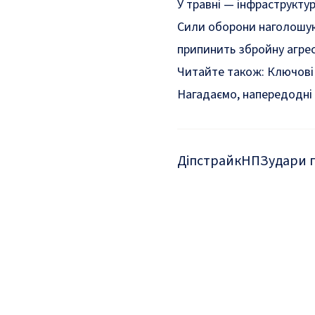
У травні — інфраструкту
Сили оборони наголошую
припинить збройну агрес
Читайте також:
Ключові
Нагадаємо, напередодні
Діпстрайк
НПЗ
удари 