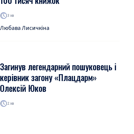
100 тисяч книжок
3 хв
Любава Лисичкіна
Загинув легендарний пошуковець і
керівник загону «Плацдарм»
Олексій Юков
2 хв