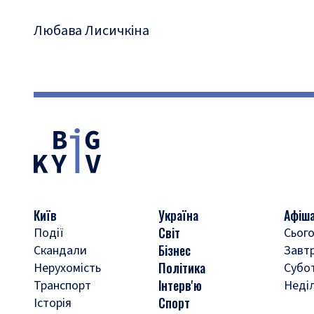
Любава Лисичкіна
Київ
Україна
Афіш
Світ
Події
Сього
Бізнес
Скандали
Завт
Політика
Нерухомість
Субо
Інтерв'ю
Транспорт
Неді
Спорт
Історія