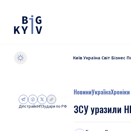
Київ
Україна
Світ
Бізнес
П
Новини
Україна
Хроніки
ЗСУ уразили Н
Діпстрайк
НПЗ
удари по РФ