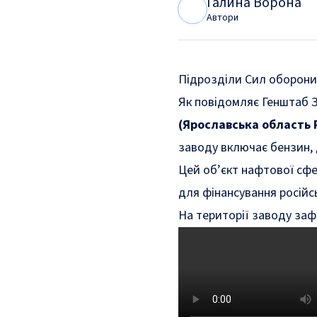
Галина Ворона
Г
В
Автори
Підрозділи Сил оборони 
Як
повідомляє
Генштаб З
(Ярославська область
заводу включає бензин, 
Цей об’єкт нафтової сфе
для фінансування російсь
На території заводу заф