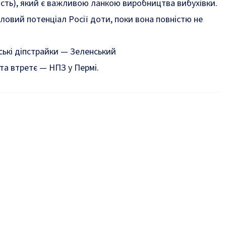
сть), який є важливою ланкою виробництва вибухівки.
вий потенціал Росії доти, поки вона повністю не
ькі діпстрайки — Зеленський
та втретє — НПЗ у Пермі.