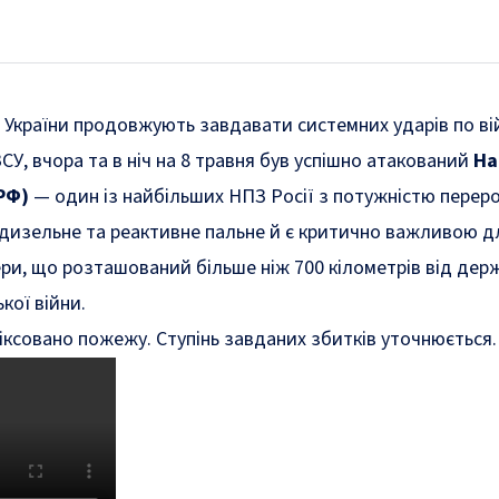
України продовжують завдавати системних ударів по війс
СУ, вчора та в ніч на 8 травня був успішно атакований
На
 РФ)
— один із найбільших НПЗ Росії з потужністю переро
дизельне та реактивне пальне й є критично важливою дл
ри, що розташований більше ніж 700 кілометрів від дер
кої війни.
іксовано пожежу. Ступінь завданих збитків уточнюється.