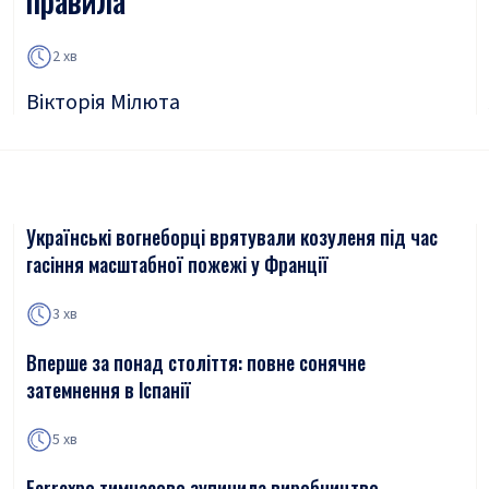
правила
2 хв
Вікторія Мілюта
Українські вогнеборці врятували козуленя під час
гасіння масштабної пожежі у Франції
3 хв
Вперше за понад століття: повне сонячне
затемнення в Іспанії
5 хв
Ferrexpo тимчасово зупинила виробництво