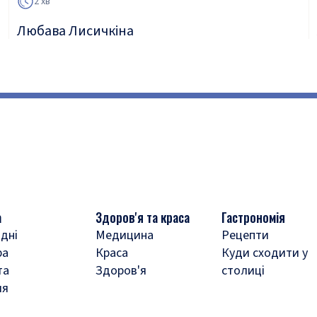
2 хв
Любава Лисичкіна
а
Здоров'я та краса
Гастрономія
дні
Медицина
Рецепти
ра
Краса
Куди сходити у
та
Здоров'я
столиці
ля