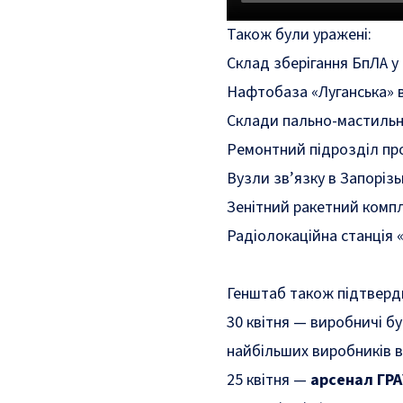
Також були уражені:
Склад зберігання БпЛА у
Нафтобаза «Луганська» в
Склади пально-мастильни
Ремонтний підрозділ про
Вузли зв’язку в Запорізь
Зенітний ракетний компл
Радіолокаційна станція 
Генштаб також підтверди
30 квітня — виробничі бу
найбільших виробників в
25 квітня —
арсенал ГРА