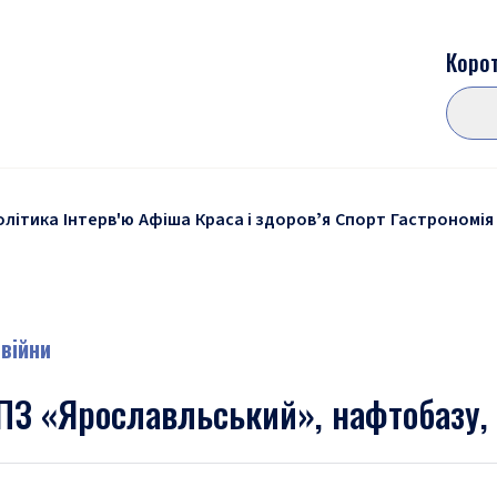
Корот
олітика
Інтерв'ю
Афіша
Краса і здоровʼя
Спорт
Гастрономія
 війни
ПЗ «Ярославльський», нафтобазу, 