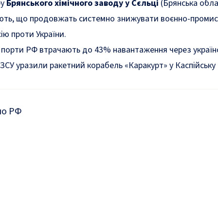
ру
Брянського хімічного заводу у Сєльці
(Брянська обла
ть, що продовжать системно знижувати воєнно-промисло
ію проти України.
 порти РФ втрачають до 43% навантаження через українс
ЗСУ уразили
ракетний корабель «Каракурт» у Каспійську 
по РФ