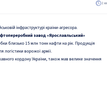
2 хв
ьковій інфраструктурі країни-агресора.
фтопереробний завод «Ярославльський»
бки близько 15 млн тонн нафти на рік. Продукція
я логістики ворожої армії.
жавного кордону України, також мав велике значення