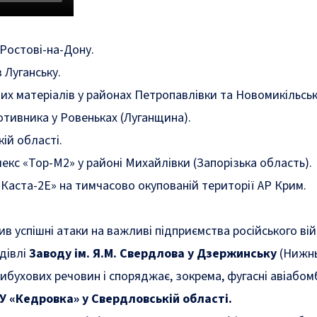
 Ростові-на-Дону.
 Луганську.
х матеріалів у районах Петропавлівки та Новомикільськ
тивника у Ровеньках (Луганщина).
кій області.
екс «Тор-М2» у районі Михайлівки (Запорізька область).
«Каста-2Е» на тимчасово окупованій території АР Крим.
в успішні атаки на важливі підприємства російського ві
дівлі
Заводу ім. Я.М. Свердлова у Дзержинську
(Нижнь
ибухових речовин і споряджає, зокрема, фугасні авіабомб
У «Кедровка» у Свердловській області.