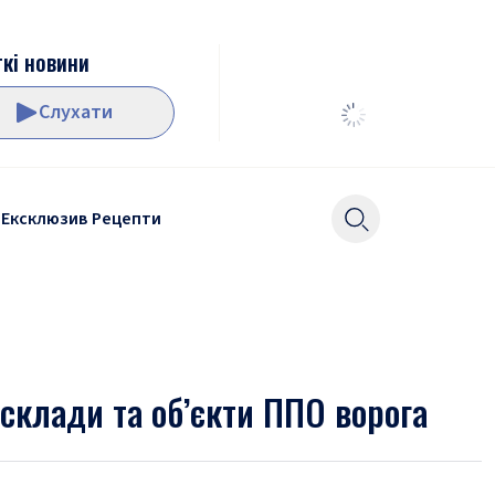
кі новини
Слухати
Ексклюзив
Рецепти
склади та об’єкти ППО ворога