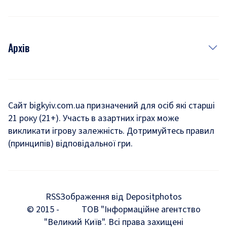
Архів
Новини
Історія
Сайт bigkyiv.com.ua призначений для осіб які старші
21 року (21+). Участь в азартних іграх може
Комуналка
викликати ігрову залежність. Дотримуйтесь правил
Хроніки війни
(принципів) відповідальної гри.
Пошук зниклих людей під час війни
Дозвілля
RSS
Зображення від Depositphotos
Мегаполіс
© 2015 -
ТОВ "Інформаційне агентство
"Великий Київ". Всі права захищені
Київщина