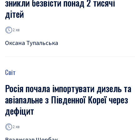
зникли безвісти понад 2 тисячі
дітей
2 хв
Оксана Тупальська
Світ
Росія почала імпортувати дизель та
авіапальне з Південної Кореї через
дефіцит
2 хв