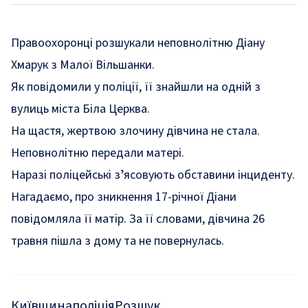
Правоохоронці розшукали неповнолітню Діану
Хмарук з Малої Вільшанки.
Як
повідомили
у поліції, її знайшли на одній з
вулиць міста Біла Церква.
На щастя, жертвою злочину дівчина не стала.
Неповнолітню передали матері.
Наразі поліцейські зʼясовують обставини інциденту.
Нагадаємо, про
зникнення 17-річної Діани
повідомляла її матір
. За її словами, дівчина 26
травня пішла з дому та не повернулась.
Київщина
поліція
Розшук