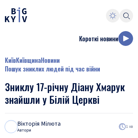
Короткі новини
Київ
Київщина
Новини
Пошук зниклих людей під час війни
Зниклу 17-річну Діану Хмарук
знайшли у Білій Церкві
Вікторія Мілюта
В
М
1 хв
Автори