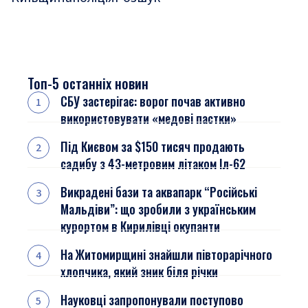
Топ-5 останніх новин
СБУ застерігає: ворог почав активно
використовувати «медові пастки»
Під Києвом за $150 тисяч продають
садибу з 43-метровим літаком Іл-62
Викрадені бази та аквапарк “Російські
Мальдіви”: що зробили з українським
курортом в Кирилівці окупанти
На Житомирщині знайшли півторарічного
хлопчика, який зник біля річки
Науковці запропонували поступово