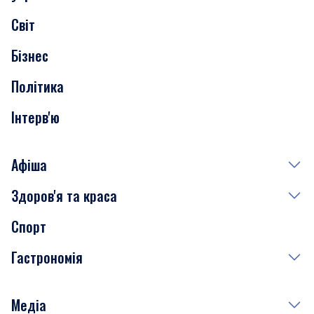
Скандали
Світ
Нерухомість
Бізнес
Транспорт
Політика
Інтерв'ю
Афіша
Здоров'я та краса
Сьогодні
Спорт
Завтра
Медицина
Гастрономія
Субота
Краса
Неділя
Здоров'я
Рецепти
Медіа