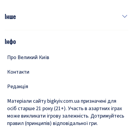
Куди сходити у столиці
Фото
Інше
Відео
Опитування
Подкасти
Інфо
Тести
Про Великий Київ
Контакти
Редакція
Матеріали сайту bigkyiv.com.ua призначені для
осіб старше 21 року (21+). Участь в азартних іграх
може викликати ігрову залежність. Дотримуйтесь
правил (принципів) відповідальної гри.