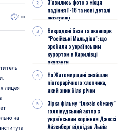
З’явились фото з місця
падіння F-16 та нові деталі
1 хв
авіатрощі
Викрадені бази та аквапарк
“Російські Мальдіви”: що
зробили з українським
курортом в Кирилівці
окупанти
ститель
На Житомирщині знайшли
и.
півторарічного хлопчика,
ия лицея
який зник біля річки
а
Зірка фільму “Ілюзія обману”
ует
голлівудський актор з
ельно на
українським корінням Джессі
Айзенберг відвідав Львів
института