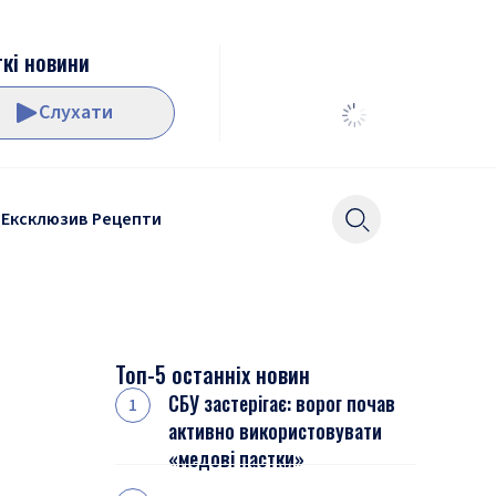
кі новини
Слухати
Ексклюзив
Рецепти
Топ-5 останніх новин
СБУ застерігає: ворог почав
активно використовувати
«медові пастки»