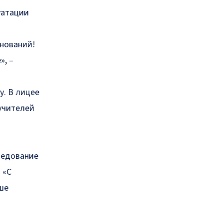
уатации
снований!
», –
у. В лицее
 учителей
ледование
 «С
ше