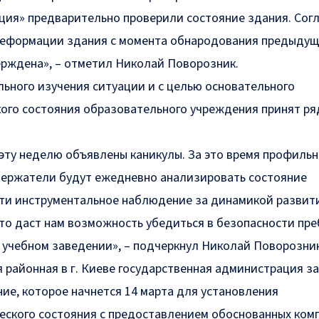
ия» предварительно проверили состояние здания. Согл
еформации здания с момента обнародования предыдущ
рждена», – отметил Николай Поворозник.
льного изучения ситуации и с целью основательного
ого состояния образовательного учреждения принят ря
 эту неделю объявлены каникулы. За это время профиль
держатели будут ежедневно анализировать состояние
сти инструментальное наблюдение за динамикой развит
то даст нам возможность убедиться в безопасности пр
м учебном заведении», – подчеркнул Николай Поворозник
 районная в г. Киеве государственная администрация з
ие, которое начнется 14 марта для установления
еского состояния с предоставлением обоснованных ком