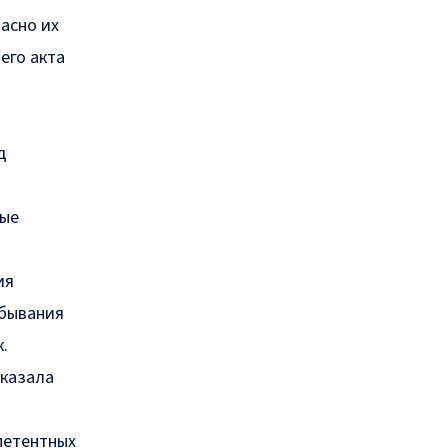
асно их
его акта
д
ные
ия
ебывания
.
аказала
петентных