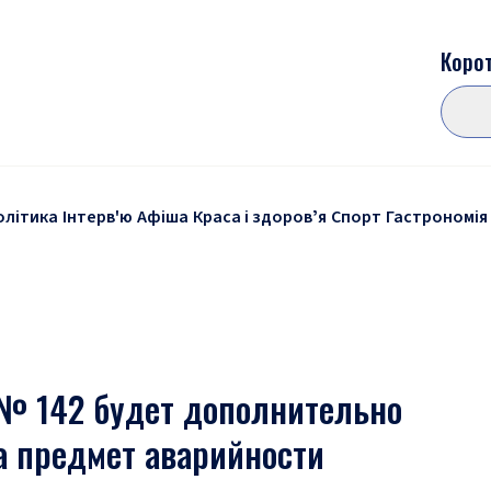
Корот
олітика
Інтерв'ю
Афіша
Краса і здоровʼя
Спорт
Гастрономія
№ 142 будет дополнительно
а предмет аварийности