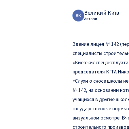
Великий Київ
В
К
Автори
Здание лицея № 142 (пе
специалисты строитель
«Киевжилспецэксплуатац
председателя КГГА Ник
«Слухи о сносе школы н
№ 142, на основании ко
учащихся в другие школы
государственные нормы 
визуальном осмотре. Вч
строительного производ