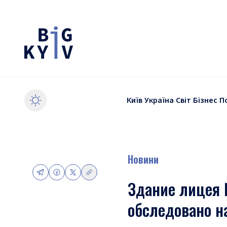
Київ
Україна
Світ
Бізнес
П
Новини
Здание лицея 
обследовано н