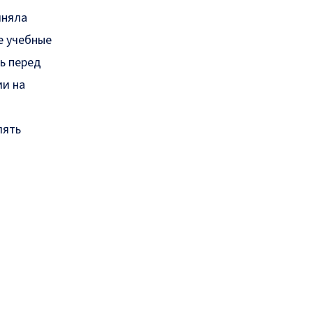
иняла
е учебные
ь перед
ии на
лять