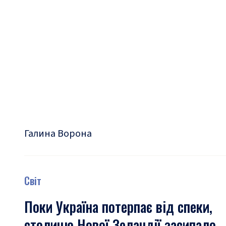
Галина Ворона
Світ
Поки Україна потерпає від спеки,
столицю Нової Зеландії засипало