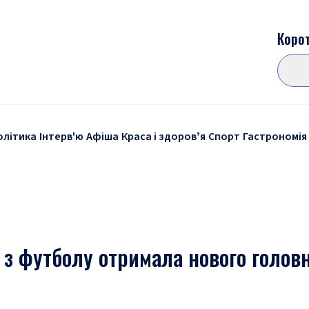
Корот
олітика
Інтерв'ю
Афіша
Краса і здоровʼя
Спорт
Гастрономія
 з футболу отримала нового голов