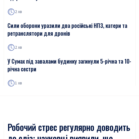
2 хв
Сили оборони уразили два російські НПЗ, катери та
ретранслятори для дронів
2 хв
У Сумах під завалами будинку загинули 5-річна та 10-
річна сестри
1 хв
Робочий стрес регулярно доводить
до сліз: науковці виявили, що