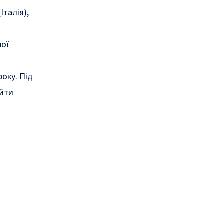
талія),
ної
року. Під
ийти