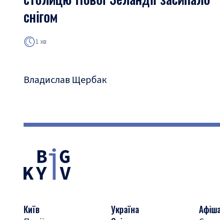
снігом
1 хв
Владислав Щербак
Київ
Україна
Афіш