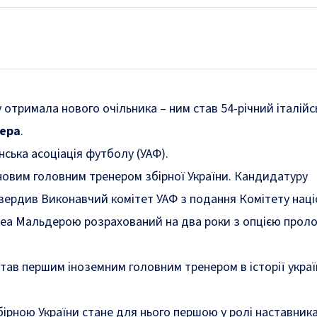
 отримала нового очільника – ним став 54-річний італій
ера
.
нська асоціація футболу (УАФ).
новим головним тренером збірної України. Кандидатуру
твердив Виконавчий комітет УАФ з подання Комітету нац
реа Мальдерою розрахований на два роки з опцією проло
ав першим іноземним головним тренером в історії украї
бірною України стане для нього першою у ролі наставника