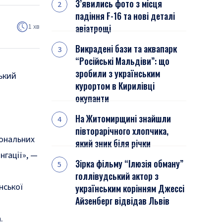
З’явились фото з місця
падіння F-16 та нові деталі
1 хв
авіатрощі
Викрадені бази та аквапарк
“Російські Мальдіви”: що
зробили з українським
ський
курортом в Кирилівці
окупанти
На Житомирщині знайшли
півторарічного хлопчика,
іональних
який зник біля річки
нгації»
, —
Зірка фільму “Ілюзія обману”
голлівудський актор з
нської
українським корінням Джессі
Айзенберг відвідав Львів
.