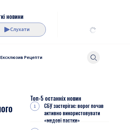
кі новини
Слухати
Ексклюзив
Рецепти
Топ-5 останніх новин
ного
СБУ застерігає: ворог почав
активно використовувати
«медові пастки»