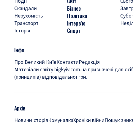
Світ
Події
Сього
Бізнес
Скандали
Завт
Політика
Нерухомість
Субо
Інтерв'ю
Транспорт
Неді
Спорт
Історія
Інфо
Про Великий Київ
Контакти
Редакція
Матеріали сайту bigkyiv.com.ua призначені для осі
(принципів) відповідальної гри.
Архів
Новини
Історія
Комуналка
Хроніки війни
Пошук зникл