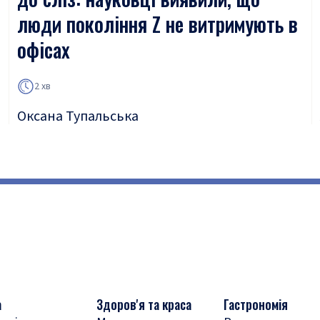
люди покоління Z не витримують в
офісах
2 хв
Оксана Тупальська
а
Здоров'я та краса
Гастрономія