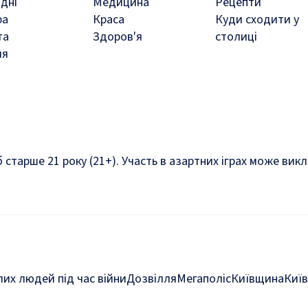
дні
Медицина
Рецепти
ра
Краса
Куди сходити у
та
Здоров'я
столиці
ля
б старше 21 року (21+). Участь в азартних іграх може ви
их людей під час війни
Дозвілля
Мегаполіс
Київщина
Київ