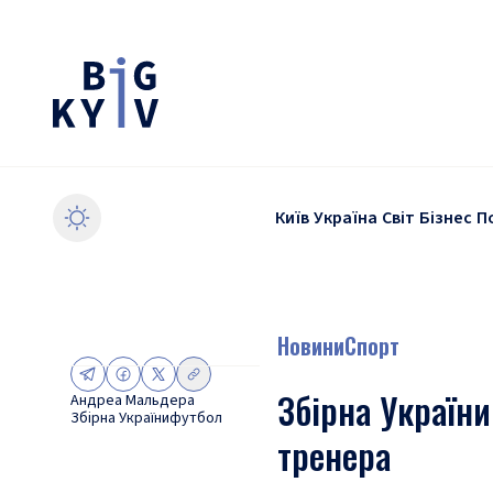
Київ
Україна
Світ
Бізнес
П
Новини
Спорт
Збірна України
Андреа Мальдера
Збірна України
футбол
тренера