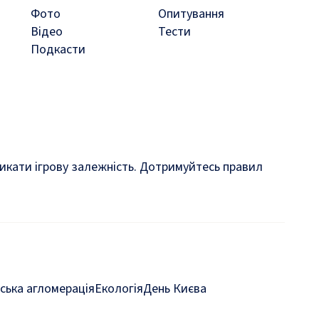
Фото
Опитування
Відео
Тести
Подкасти
кликати ігрову залежність. Дотримуйтесь правил
ська агломерація
Екологія
День Києва