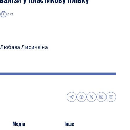
2 хв
Любава Лисичкіна
Медіа
Інше