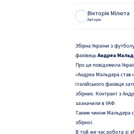
Вікторія Мілюта
В
М
Автори
Збірна України з футболу
фахівець
Андреа Мальд
Про це
повідомила
Украї
«Андреа Мальдера став 
італійського фахівця за
збірних. Контракт з Анд
зазначили в УАФ.
Таким чином Мальдера ст
збірної.
В той же час робота зі з