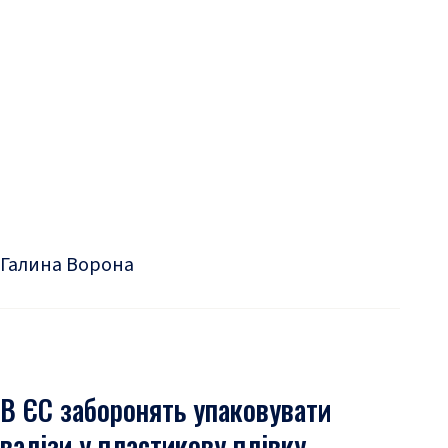
Галина Ворона
В ЄС заборонять упаковувати
валізи у пластикову плівку