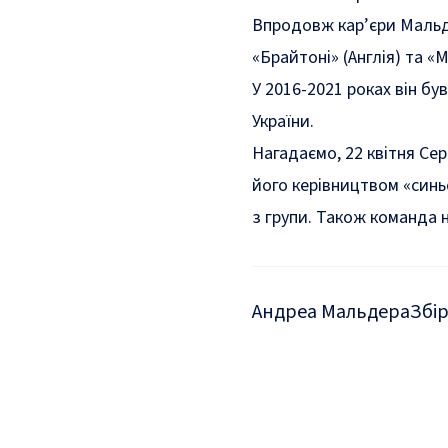
Впродовж кар’єри Мальде
«Брайтоні» (Англія) та «М
У 2016-2021 роках він б
України.
Нагадаємо, 22 квітня Сер
його керівництвом «синь
з групи. Також команда 
Андреа Мальдера
Збі