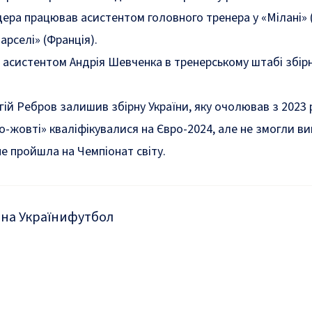
ра працював асистентом головного тренера у «Мілані» (І
арселі» (Франція).
ув асистентом Андрія Шевченка в тренерському штабі збір
гій Ребров залишив збірну України, яку очолював з 2023 
о-жовті» кваліфікувалися на Євро-2024, але не змогли в
не пройшла на Чемпіонат світу.
рна України
футбол