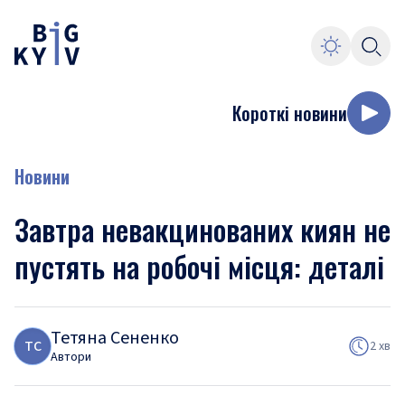
Короткі новини
Новини
Завтра невакцинованих киян не
пустять на робочі місця: деталі
Тетяна Сененко
Т
С
2 хв
Автори