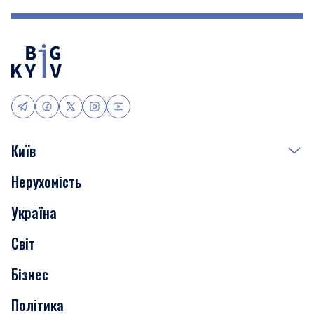
Київ
Нерухомість
Події
Україна
Скандали
Світ
Нерухомість
Бізнес
Транспорт
Політика