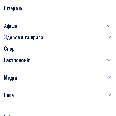
Інтерв'ю
Афіша
Здоров'я та краса
Сьогодні
Спорт
Завтра
Медицина
Гастрономія
Субота
Краса
Неділя
Здоров'я
Рецепти
Медіа
Куди сходити у столиці
Фото
Інше
Відео
Опитування
Подкасти