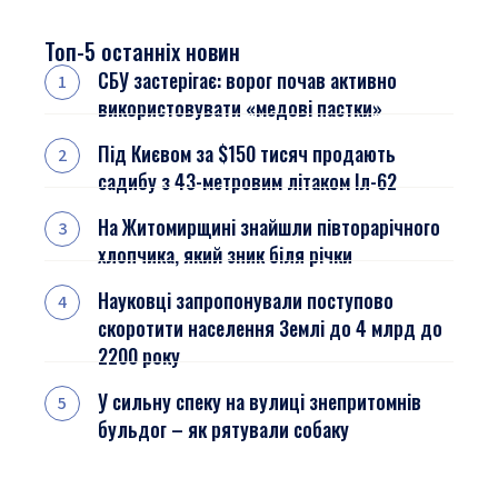
Топ-5 останніх новин
СБУ застерігає: ворог почав активно
використовувати «медові пастки»
Під Києвом за $150 тисяч продають
садибу з 43-метровим літаком Іл-62
На Житомирщині знайшли півторарічного
хлопчика, який зник біля річки
Науковці запропонували поступово
скоротити населення Землі до 4 млрд до
2200 року
У сильну спеку на вулиці знепритомнів
бульдог – як рятували собаку