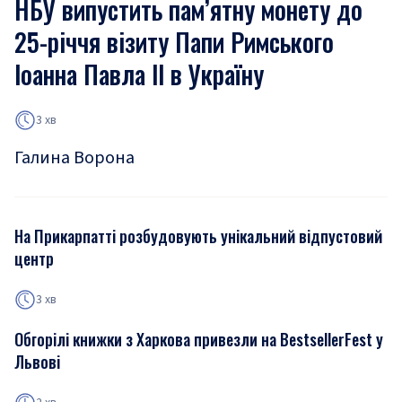
НБУ випустить пам’ятну монету до
25-річчя візиту Папи Римського
Іоанна Павла ІІ в Україну
3 хв
Галина Ворона
На Прикарпатті розбудовують унікальний відпустовий
центр
3 хв
Обгорілі книжки з Харкова привезли на BestsellerFest у
Львові