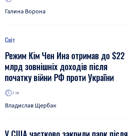
Галина Ворона
Світ
Режим Кім Чен Ина отримав до $22
млрд зовнішніх доходів після
початку війни РФ проти України
2 хв
Владислав Щербак
У США частково закрили парк після