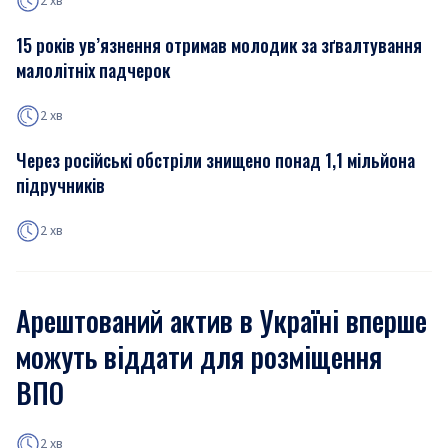
2 хв
15 років ув’язнення отримав молодик за зґвалтування
малолітніх падчерок
2 хв
Через російські обстріли знищено понад 1,1 мільйона
підручників
2 хв
Арештований актив в Україні вперше
можуть віддати для розміщення
ВПО
2 хв