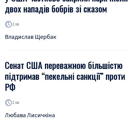
двох нападів бобрів зі сказом
2 хв
Владислав Щербак
Сенат США переважною більшістю
підтримав “пекельні санкції” проти
РФ
2 хв
Любава Лисичкіна