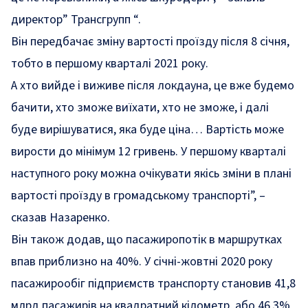
директор” Трансгрупп “.
Він передбачає зміну вартості проїзду після 8 січня,
тобто в першому кварталі 2021 року.
А хто вийде і виживе після локдауна, це вже будемо
бачити, хто зможе виїхати, хто не зможе, і далі
буде вирішуватися, яка буде ціна… Вартість може
вирости до мінімум 12 гривень. У першому кварталі
наступного року можна очікувати якісь зміни в плані
вартості проїзду в громадському транспорті”, –
сказав Назаренко.
Він також додав, що пасажиропотік в маршрутках
впав приблизно на 40%. У січні-жовтні 2020 року
пасажирообіг підприємств транспорту становив 41,8
млрд пасажирів на квадратний кілометр, або 46,3%