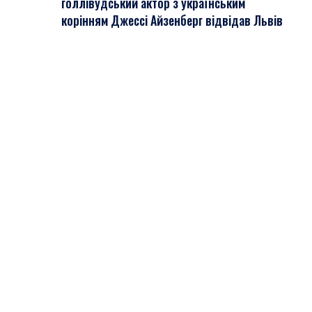
голлівудський актор з українським
корінням Джессі Айзенберг відвідав Львів