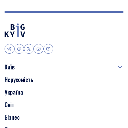
Київ
Нерухомість
Події
Україна
Скандали
Світ
Нерухомість
Бізнес
Транспорт