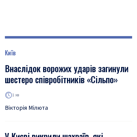
Київ
Внаслідок ворожих ударів загинули
шестеро співробітників «Сільпо»
1 хв
Вікторія Мілюта
У Києві викрили шахраїв, які