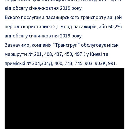
від обсягу січня-жовтня 2019 року.
Всього послугами пасажирського транспорту за цей
період скористалися 2,1 млрд пасажирів, або 60,2%
від обсягу січня-жовтня 2019 року.
Зазначимо, компанія “Трансгруп” обслуговує міські
маршрути № 201, 408, 437, 450, 497К у Києві та
приміські № 304,304Д, 400, 743, 745, 903, 903K, 991.