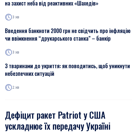
на захист неба від реактивних «Шахедів»
3 хв
Введення банкноти 2000 грн не свідчить про інфляцію
чи ввімкнення “друкарського станка” – банкір
3 хв
З тваринами до укриття: як поводитись, щоб уникнути
небезпечних ситуацій
2 хв
Дефіцит ракет Patriot у США
ускладнює їх передачу Україні