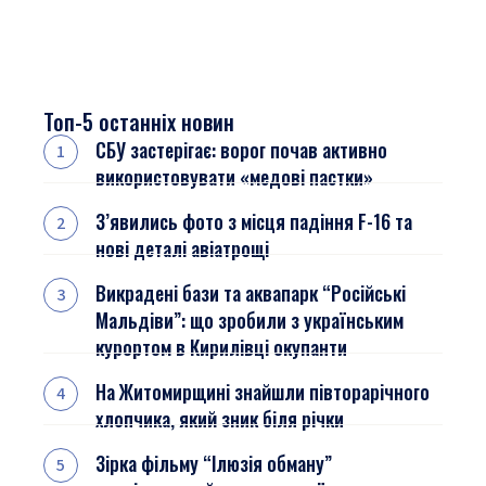
Топ-5 останніх новин
СБУ застерігає: ворог почав активно
використовувати «медові пастки»
З’явились фото з місця падіння F-16 та
нові деталі авіатрощі
Викрадені бази та аквапарк “Російські
Мальдіви”: що зробили з українським
курортом в Кирилівці окупанти
На Житомирщині знайшли півторарічного
хлопчика, який зник біля річки
Зірка фільму “Ілюзія обману”