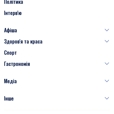
Політика
Інтерв'ю
Афіша
Здоров'я та краса
Сьогодні
Спорт
Завтра
Медицина
Гастрономія
Субота
Краса
Неділя
Здоров'я
Рецепти
Медіа
Куди сходити у столиці
Фото
Інше
Відео
Опитування