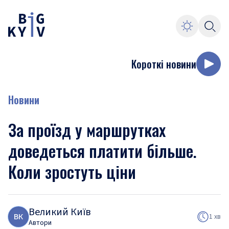
Короткі новини
Новини
За проїзд у маршрутках
доведеться платити більше.
Коли зростуть ціни
Великий Київ
В
К
1 хв
Автори