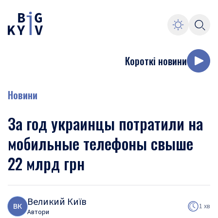
Короткі новини
Новини
За год украинцы потратили на
мобильные телефоны свыше
22 млрд грн
Великий Київ
В
К
1 хв
Автори