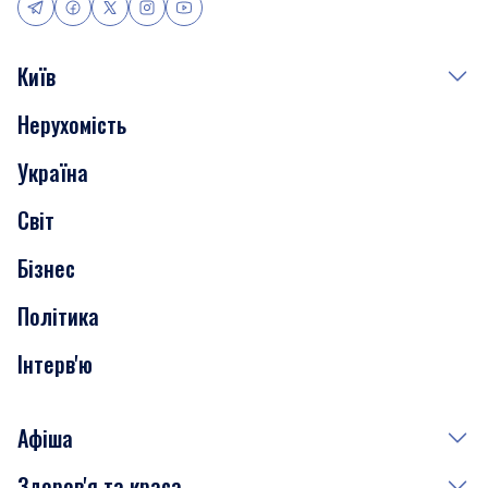
Київ
Нерухомість
Події
Україна
Скандали
Світ
Нерухомість
Бізнес
Транспорт
Політика
Інтерв'ю
Афіша
Здоров'я та краса