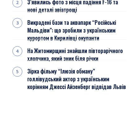
З’явились фото з місця падіння F-16 та
нові деталі авіатрощі
Викрадені бази та аквапарк “Російські
Мальдіви”: що зробили з українським
курортом в Кирилівці окупанти
На Житомирщині знайшли півторарічного
хлопчика, який зник біля річки
Зірка фільму “Ілюзія обману”
голлівудський актор з українським
корінням Джессі Айзенберг відвідав Львів