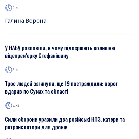
2 хв
Галина Ворона
У НАБУ розповіли, в чому підозрюють колишню
віцепрем’єрку Стефанішину
3 хв
Троє людей загинули, ще 19 постраждали: ворог
вдарив по Сумах та області
2 хв
Сили оборони уразили два російські НПЗ, катери та
ретранслятори для дронів