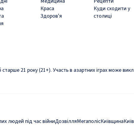
дні
Медицина
Рецепти
ра
Краса
Куди сходити у
та
Здоров'я
столиці
ля
б старше 21 року (21+). Участь в азартних іграх може ви
их людей під час війни
Дозвілля
Мегаполіс
Київщина
Київ