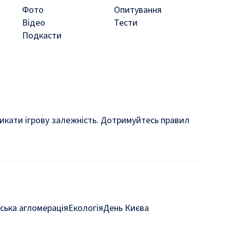
Фото
Опитування
Відео
Тести
Подкасти
кликати ігрову залежність. Дотримуйтесь правил
ська агломерація
Екологія
День Києва