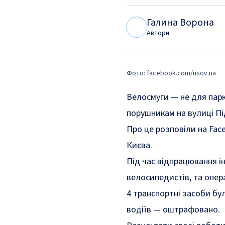
Галина Ворона
Г
В
Автори
Фото: facebook.com/usov.ua
Велосмуги — не для парк
порушникам на вулиці Пі
Про це
розповіли
на Fac
Києва.
Під час відпрацювання і
велосипедистів, та опер
4 транспортні засоби б
водіїв — оштрафовано.