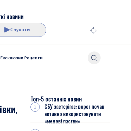
кі новини
Слухати
Ексклюзив
Рецепти
Топ-5 останніх новин
івки,
СБУ застерігає: ворог почав
активно використовувати
«медові пастки»