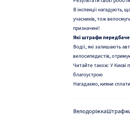
Результати своєї роботи
В інспекції нагадують, 
учасників, тож велосмуг
призначені!
Які штрафи передбачен
Водії, які залишають ав
велосипедистів, отримую
Читайте також:
У Києві 
благоустрою
Нагадаємо, кияни
сплат
Велодоріжка
Штрафм