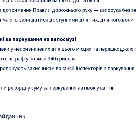
 інспектори показали на фото до та після.
що дотримання Правил дорожнього руху — запорука безпе
и мають залишатися доступними для тих, для кого вони
і за паркування на велосмузі
тівки у непризначених для цього місцях та перешкоджают
ть штраф у розмірі 340 гривень.
пропонують захисникам вакансії інспекторів з паркування
или
рекордну суму за паркування автівок у квітні.
айданчик