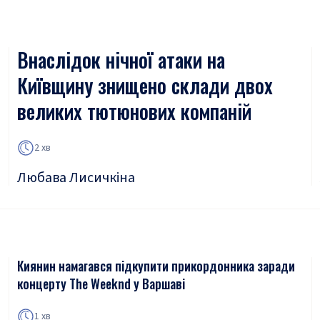
Внаслідок нічної атаки на
Київщину знищено склади двох
великих тютюнових компаній
2 хв
Любава Лисичкіна
Киянин намагався підкупити прикордонника заради
концерту The Weeknd у Варшаві
1 хв