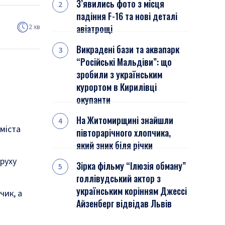
З’явились фото з місця
падіння F-16 та нові деталі
2 хв
авіатрощі
Викрадені бази та аквапарк
“Російські Мальдіви”: що
зробили з українським
курортом в Кирилівці
окупанти
На Житомирщині знайшли
міста
півторарічного хлопчика,
який зник біля річки
руху
Зірка фільму “Ілюзія обману”
голлівудський актор з
українським корінням Джессі
чик, а
Айзенберг відвідав Львів