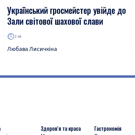
Український гросмейстер увійде до
Зали світової шахової слави
2 хв
Любава Лисичкіна
а
Здоров'я та краса
Гастрономія