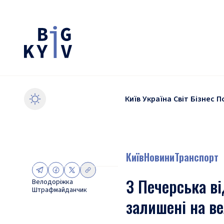
Київ
Україна
Світ
Бізнес
П
Київ
Новини
Транспорт
З Печерська в
Велодоріжка
Штрафмайданчик
залишені на в