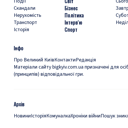
Світ
Події
Сього
Бізнес
Скандали
Завт
Політика
Нерухомість
Субо
Інтерв'ю
Транспорт
Неді
Спорт
Історія
Інфо
Про Великий Київ
Контакти
Редакція
Матеріали сайту bigkyiv.com.ua призначені для осі
(принципів) відповідальної гри.
Архів
Новини
Історія
Комуналка
Хроніки війни
Пошук зникл