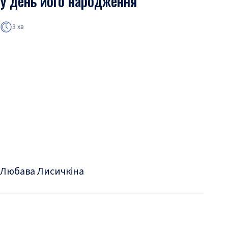
у день його народження
3 хв
Любава Лисичкіна