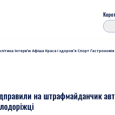
Корот
олітика
Інтерв'ю
Афіша
Краса і здоровʼя
Спорт
Гастрономія
ідправили на штрафмайданчик авт
елодоріжці