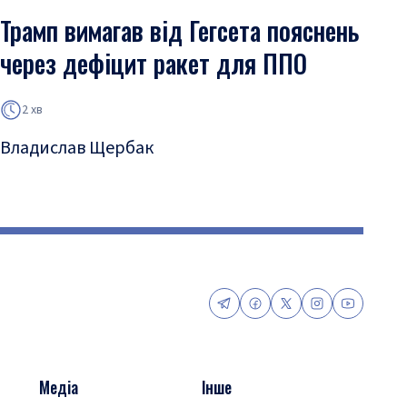
Трамп вимагав від Гегсета пояснень
через дефіцит ракет для ППО
2 хв
Владислав Щербак
Медіа
Інше