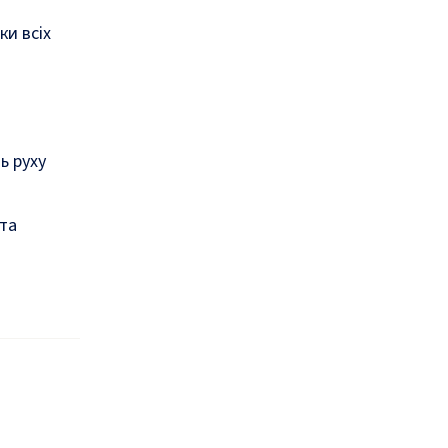
ки всіх
ь руху
 та