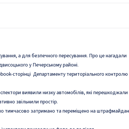
ування, а для безпечного пересування. Про це нагадали
двисоцького у Печерському районі.
ebook-сторінці Департаменту територіального контролю 
нспектори виявили низку автомобілів, які перешкоджали 
ативно звільнили простір.
уло тимчасово затримано та переміщено на штрафмайдан