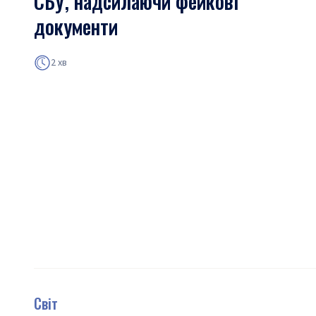
СБУ, надсилаючи фейкові
документи
2 хв
Світ