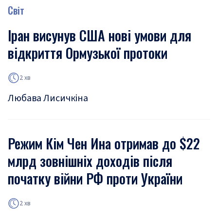
Світ
Іран висунув США нові умови для
відкриття Ормузької протоки
2 хв
Любава Лисичкіна
Режим Кім Чен Ина отримав до $22
млрд зовнішніх доходів після
початку війни РФ проти України
2 хв