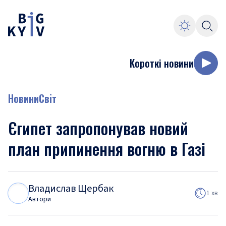
Короткі новини
Новини
Світ
Єгипет запропонував новий
план припинення вогню в Газі
Владислав Щербак
В
Щ
1 хв
Автори