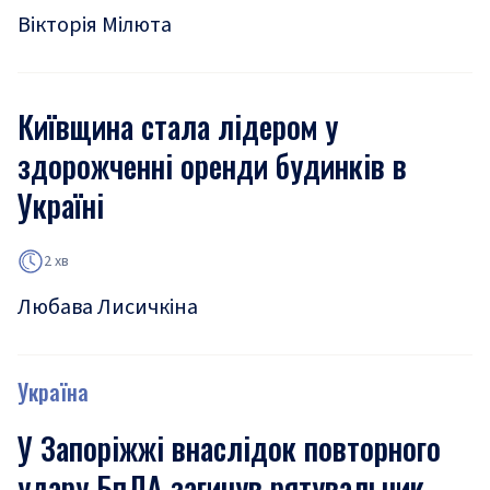
Вікторія Мілюта
Київщина стала лідером у
здорожченні оренди будинків в
Україні
2 хв
Любава Лисичкіна
Україна
У Запоріжжі внаслідок повторного
удару БпЛА загинув рятувальник