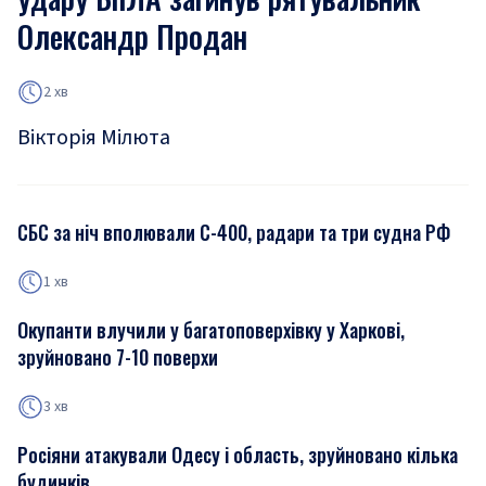
Олександр Продан
2 хв
Вікторія Мілюта
СБС за ніч вполювали С-400, радари та три судна РФ
1 хв
Окупанти влучили у багатоповерхівку у Харкові,
зруйновано 7-10 поверхи
3 хв
Росіяни атакували Одесу і область, зруйновано кілька
будинків