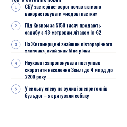
СБУ застерігає: ворог почав активно
використовувати «медові пастки»
Під Києвом за $150 тисяч продають
садибу з 43-метровим літаком Іл-62
На Житомирщині знайшли півторарічного
хлопчика, який зник біля річки
Науковці запропонували поступово
скоротити населення Землі до 4 млрд до
2200 року
У сильну спеку на вулиці знепритомнів
бульдог – як рятували собаку