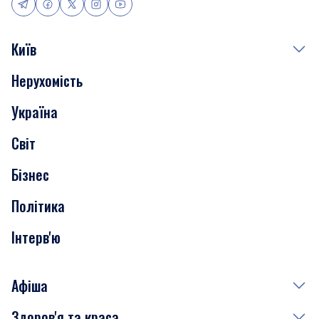
Київ
Нерухомість
Події
Україна
Скандали
Світ
Нерухомість
Бізнес
Транспорт
Політика
Інтерв'ю
Афіша
Здоров'я та краса