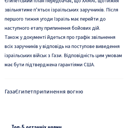
Єгипетський план передбачає, що ХАМАС щотижня
звільнятиме п’ятьох ізраїльських заручників. Після
першого тижня угоди Ізраїль має перейти до
наступного етапу припинення бойових дій.
Також у документі йдеться про графік звільнення
всіх заручників у відповідь на поступове виведення
ізраїльських військ з Гази. Відповідність цим умовам
має бути підтверджена гарантіями США.
Газа
Єгипет
припинення вогню
Топ-5 останніх новин