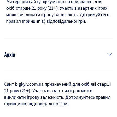
Матеріали сайту bigkyiv.com.ua призначені для
осіб старше 21 року (21+). Участь в азартних іграх
може викликати ігрову залежність. Дотримуйтесь
правил (принципів) відповідальної гри.
Архів
Новини
Історія
Сайт bigkyiv.com.ua призначений для осіб які старші
21 року (21+). Участь в азартних іграх може
Комуналка
викликати ігрову залежність. Дотримуйтесь правил
Хроніки війни
(принципів) відповідальної гри.
Пошук зниклих людей під час війни