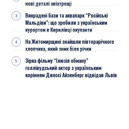
нові деталі авіатрощі
Викрадені бази та аквапарк “Російські
Мальдіви”: що зробили з українським
курортом в Кирилівці окупанти
На Житомирщині знайшли півторарічного
хлопчика, який зник біля річки
Зірка фільму “Ілюзія обману”
голлівудський актор з українським
корінням Джессі Айзенберг відвідав Львів