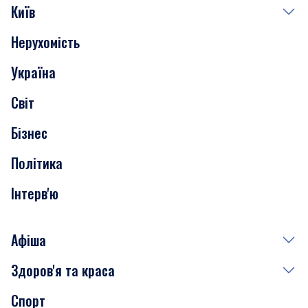
Київ
Нерухомість
Події
Україна
Скандали
Світ
Нерухомість
Бізнес
Транспорт
Політика
Інтерв'ю
Афіша
Здоров'я та краса
Сьогодні
Спорт