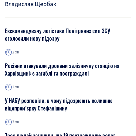
Владислав Щербак
Екскомандувачу логістики Повітряних сил ЗСУ
оголосили нову підозру
2 хв
Росіяни атакували дронами залізничну станцію на
Харківщині: є загиблі та постраждалі
2 хв
У НАБУ розповіли, в чому підозрюють колишню
віцепрем’єрку Стефанішину
3 хв
Троє людей загинули, ще 19 постраждали: ворог