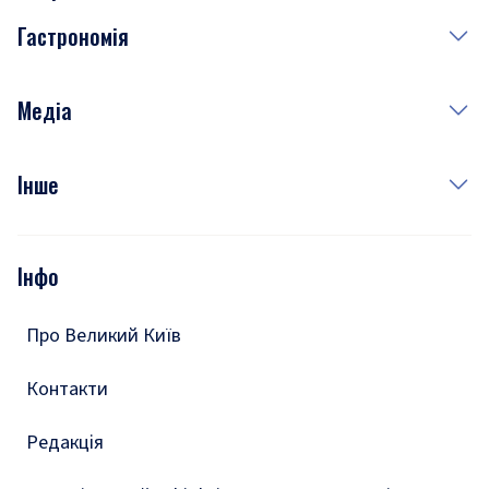
Завтра
Медицина
Гастрономія
Субота
Краса
Неділя
Здоров'я
Рецепти
Медіа
Куди сходити у столиці
Фото
Інше
Відео
Опитування
Подкасти
Інфо
Тести
Про Великий Київ
Контакти
Редакція