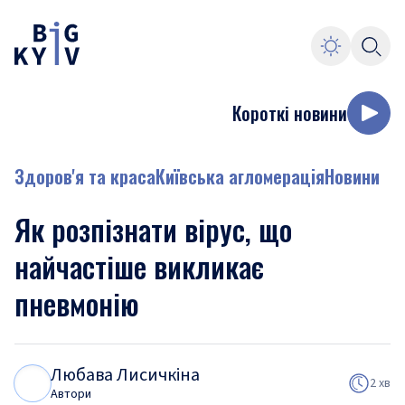
Короткі новини
Здоров'я та краса
Київська агломерація
Новини
Як розпізнати вірус, що
найчастіше викликає
пневмонію
Любава Лисичкіна
Л
Л
2 хв
Автори