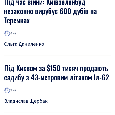
Під час війни: Київзеленбуд
незаконно вирубує 600 дубів на
Теремках
4 хв
Ольга Даниленко
Під Києвом за $150 тисяч продають
садибу з 43-метровим літаком Іл-62
2 хв
Владислав Щербак