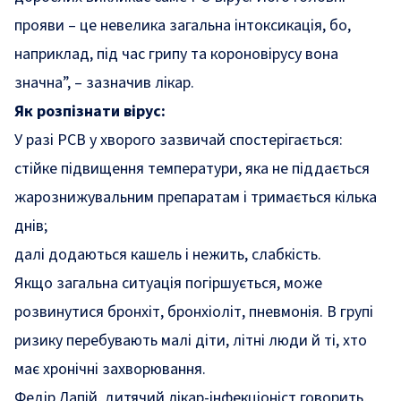
прояви – це невелика загальна інтоксикація, бо,
наприклад, під час грипу та короновірусу вона
значна”, – зазначив лікар.
Як розпізнати вірус:
У разі РСВ у хворого зазвичай спостерігається:
стійке підвищення температури, яка не піддається
жарознижувальним препаратам і тримається кілька
днів;
далі додаються кашель і нежить, слабкість.
Якщо загальна ситуація погіршується, може
розвинутися бронхіт, бронхіоліт, пневмонія. В групі
ризику перебувають малі діти, літні люди й ті, хто
має хронічні захворювання.
Федір Лапій, дитячий лікар-інфекціоніст
говорить,