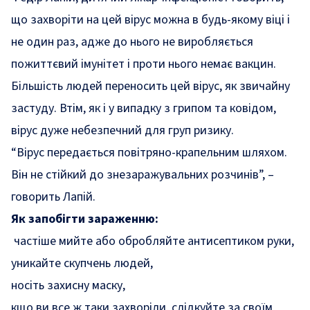
що захворіти на цей вірус можна в будь-якому віці і
не один раз, адже до нього не виробляється
пожиттєвий імунітет і проти нього немає вакцин.
Більшість людей переносить цей вірус, як звичайну
застуду. Втім, як і у випадку з грипом та ковідом,
вірус дуже небезпечний для груп ризику.
“Вірус передається повітряно-крапельним шляхом.
Він не стійкий до знезаражувальних розчинів”, –
говорить Лапій.
Як запобігти зараженню:
частіше мийте або обробляйте антисептиком руки,
уникайте скупчень людей,
носіть захисну маску,
кщо ви все ж таки захворіли, слідкуйте за своїм