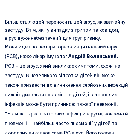
Більшість людей переносить цей вірус, як звичайну
застуду. Втім, як і у випадку з грипом та ковідом,
вірус дуже небезпечний для груп ризику.
Мова йде про респіраторно-синцитіальний вірус
(РСВ),
каже
лікар-імунолог
Андрій Волянський.
РСВ – це вірус, який викликає симптоми, схожі на
застуду. В невеликого відсотка дітей він може
також призвести до виникнення серйозних інфекцій
нижніх дихальних шляхів. І в дітей, і в дорослих
інфекція може бути причиною тяжкої пневмонії.
“Більшість респіраторних інфекцій вірусні, зокрема й
пневмонії. І найбільш часто пневмонії у дітей та
дорослих викликає саме РС-вірус. Його головні