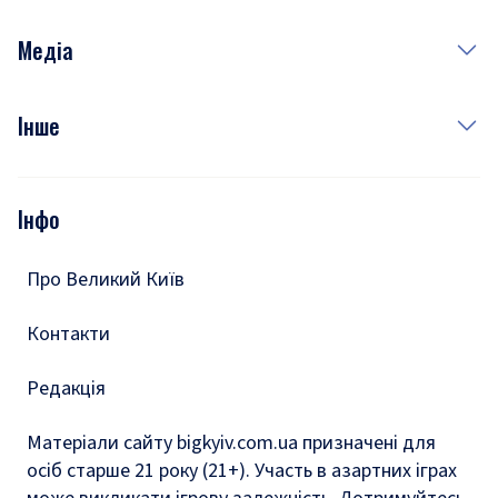
Неділя
Здоров'я
Рецепти
Медіа
Куди сходити у столиці
Фото
Інше
Відео
Опитування
Подкасти
Інфо
Тести
Про Великий Київ
Контакти
Редакція
Матеріали сайту bigkyiv.com.ua призначені для
осіб старше 21 року (21+). Участь в азартних іграх