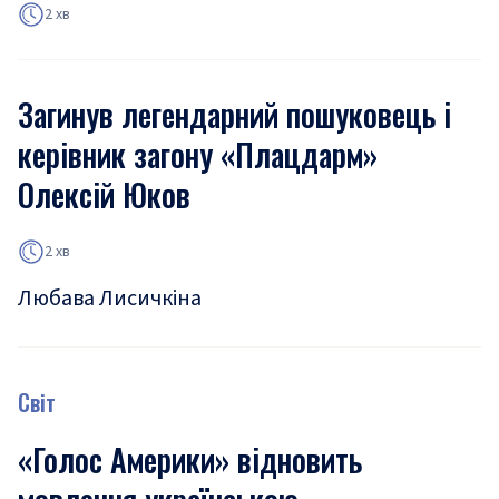
2 хв
Загинув легендарний пошуковець і
керівник загону «Плацдарм»
Олексій Юков
2 хв
Любава Лисичкіна
Світ
«Голос Америки» відновить