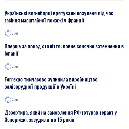
Українські вогнеборці врятували козуленя під час
гасіння масштабної пожежі у Франції
3 хв
Вперше за понад століття: повне сонячне затемнення в
Іспанії
5 хв
Ferrexpo тимчасово зупинила виробництво
залізорудної продукції в Україні
2 хв
Дезертира, який на замовлення РФ готував теракт у
Запоріжжі, засудили до 15 років