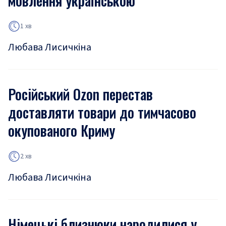
мовлення українською
1 хв
Любава Лисичкіна
Російський Ozon перестав
доставляти товари до тимчасово
окупованого Криму
2 хв
Любава Лисичкіна
Німецькі близнюки народилися у