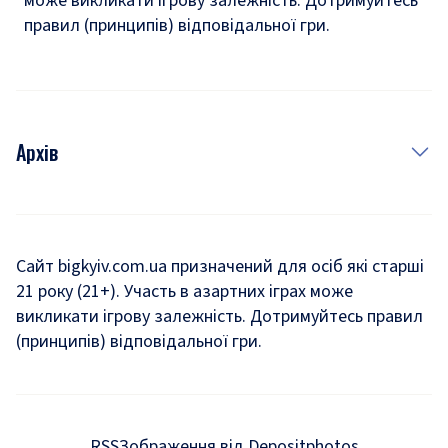
може викликати ігрову залежність. Дотримуйтесь
правил (принципів) відповідальної гри.
Архів
Новини
Історія
Сайт bigkyiv.com.ua призначений для осіб які старші
21 року (21+). Участь в азартних іграх може
Комуналка
викликати ігрову залежність. Дотримуйтесь правил
Хроніки війни
(принципів) відповідальної гри.
Пошук зниклих людей під час війни
Дозвілля
RSS
Зображення від Depositphotos