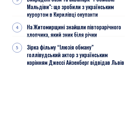
Мальдіви”: що зробили з українським
курортом в Кирилівці окупанти
На Житомирщині знайшли півторарічного
хлопчика, який зник біля річки
Зірка фільму “Ілюзія обману”
голлівудський актор з українським
корінням Джессі Айзенберг відвідав Львів