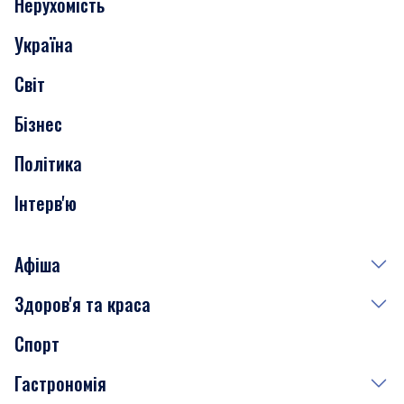
Нерухомість
Події
Україна
Скандали
Світ
Нерухомість
Бізнес
Транспорт
Політика
Інтерв'ю
Афіша
Здоров'я та краса
Сьогодні
Спорт
Завтра
Медицина
Гастрономія
Субота
Краса