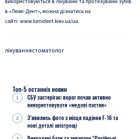
використовуються в лікуванні та протезуванні зубів
в «Люмі-Дент», можна дізнатись на
сайті:
www.lumident.kiev.ua/ua
.
лікування
стоматолог
Топ-5 останніх новин
СБУ застерігає: ворог почав активно
використовувати «медові пастки»
З’явились фото з місця падіння F-16 та
нові деталі авіатрощі
Викрадені бази та аквапарк “Російські