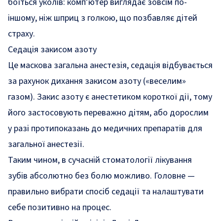
боїться уколів: комп’ютер виглядає зовсім по-
іншому, ніж шприц з голкою, що позбавляє дітей
страху.
Седація закисом азоту
Це маскова загальна анестезія, седація відбувається
за рахунок дихання закисом азоту («веселим»
газом). Закис азоту є анестетиком короткої дії, тому
його застосовують переважно дітям, або дорослим
у разі протипоказань до медичних препаратів для
загальної анестезії.
Таким чином, в сучасній стоматології лікування
зубів абсолютно без болю можливо. Головне —
правильно вибрати спосіб седації та налаштувати
себе позитивно на процес.