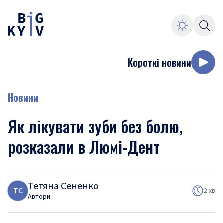
Короткі новини
Новини
Як лікувати зуби без болю,
розказали в Люмі-Дент
Тетяна Сененко
Т
С
2 хв
Автори