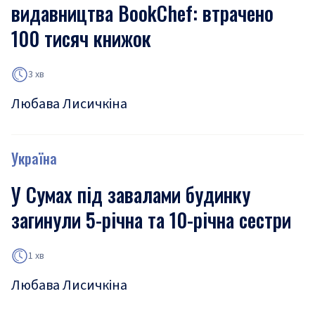
видавництва BookChef: втрачено
100 тисяч книжок
3 хв
Любава Лисичкіна
Україна
У Сумах під завалами будинку
загинули 5-річна та 10-річна сестри
1 хв
Любава Лисичкіна