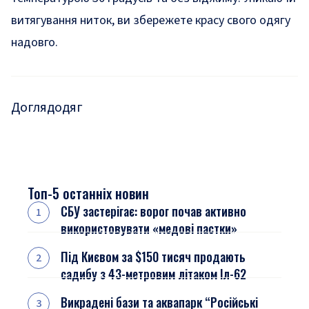
витягування ниток, ви збережете красу свого одягу
надовго.
Догляд
одяг
Топ-5 останніх новин
СБУ застерігає: ворог почав активно
використовувати «медові пастки»
Під Києвом за $150 тисяч продають
садибу з 43-метровим літаком Іл-62
Викрадені бази та аквапарк “Російські