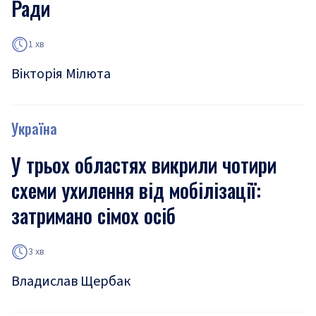
Ради
1 хв
Вікторія Мілюта
Україна
У трьох областях викрили чотири
схеми ухилення від мобілізації:
затримано сімох осіб
3 хв
Владислав Щербак