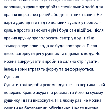
порошки, а краще придбайте спеціальний засіб для
прання шерстяних речей або делікатних тканин. Не
варто докладати надто великих зусиль у процесі –
краще просто замочити річ і бруд сам відійде. Після
прання вручну прополоскати светр у воді тієї ж
температури поки вода не буде прозорою. Після
цього загорнути річ у рушник та відіжміть воду. Не
можна викручувати вироби та сильно стріпувати,
інакше вони втратять форму та деформуються.
Сушіння
Сушити такі вироби рекомендується на вертикальній
поверхні. Краще акуратно розкласти його на сухому
рушнику і дати висохнути. Ні в якому разі не можна
сушити на батареях чи обігрівачах. Надто висока