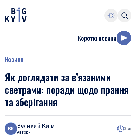
Короткі новини
Новини
Як доглядати за в’язаними
светрами: поради щодо прання
та зберігання
Великий Київ
В
К
3 хв
Автори