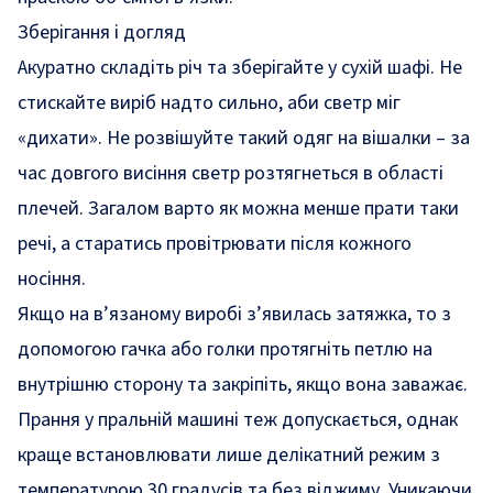
Зберігання і догляд
Акуратно складіть річ та зберігайте у сухій шафі. Не
стискайте виріб надто сильно, аби светр міг
«дихати». Не розвішуйте такий одяг на вішалки – за
час довгого висіння светр розтягнеться в області
плечей. Загалом варто як можна менше прати таки
речі, а старатись провітрювати після кожного
носіння.
Якщо на в’язаному виробі з’явилась затяжка, то з
допомогою гачка або голки протягніть петлю на
внутрішню сторону та закріпіть, якщо вона заважає.
Прання у пральній машині теж допускається, однак
краще встановлювати лише делікатний режим з
температурою 30 градусів та без віджиму. Уникаючи