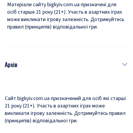
Матеріали сайту bigkyiv.com.ua призначені для
осіб старше 21 року (21+). Участь в азартних іграх
може викликати ігрову залежність. Дотримуйтесь
правил (принципів) відповідальної гри.
Архів
Новини
Історія
Сайт bigkyiv.com.ua призначений для осіб які старші
21 року (21+). Участь в азартних іграх може
Комуналка
викликати ігрову залежність. Дотримуйтесь правил
Хроніки війни
(принципів) відповідальної гри.
Пошук зниклих людей під час війни