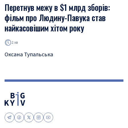
Перетнув межу в $1 млрд зборів:
фільм про Людину-Павука став
найкасовішим хітом року
2 хв
Оксана Тупальська