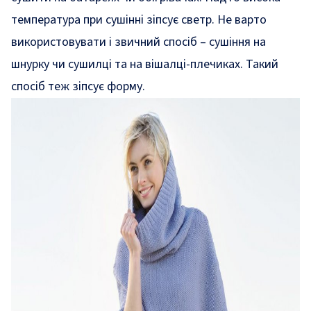
температура при сушінні зіпсує светр. Не варто
використовувати і звичний спосіб – сушіння на
шнурку чи сушилці та на вішалці-плечиках. Такий
спосіб теж зіпсує форму.