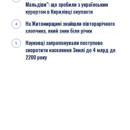
Мальдіви”: що зробили з українським
курортом в Кирилівці окупанти
На Житомирщині знайшли півторарічного
хлопчика, який зник біля річки
Науковці запропонували поступово
скоротити населення Землі до 4 млрд до
2200 року