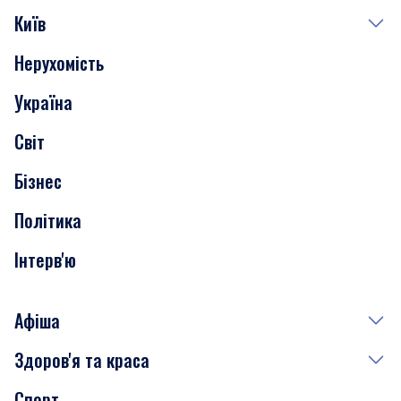
Київ
Нерухомість
Події
Україна
Скандали
Світ
Нерухомість
Бізнес
Транспорт
Політика
Інтерв'ю
Афіша
Здоров'я та краса
Сьогодні
Спорт