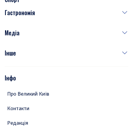
Завтра
Медицина
Гастрономія
Субота
Краса
Неділя
Здоров'я
Рецепти
Медіа
Куди сходити у столиці
Фото
Інше
Відео
Опитування
Подкасти
Інфо
Тести
Про Великий Київ
Контакти
Редакція