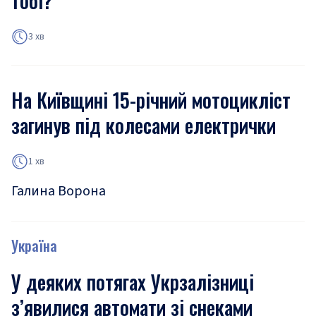
тобі?
3 хв
На Київщині 15-річний мотоцикліст
загинув під колесами електрички
1 хв
Галина Ворона
Україна
У деяких потягах Укрзалізниці
з’явилися автомати зі снеками