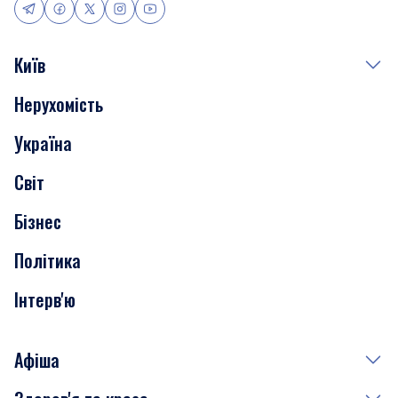
Київ
Нерухомість
Події
Україна
Скандали
Світ
Нерухомість
Бізнес
Транспорт
Політика
Інтерв'ю
Афіша