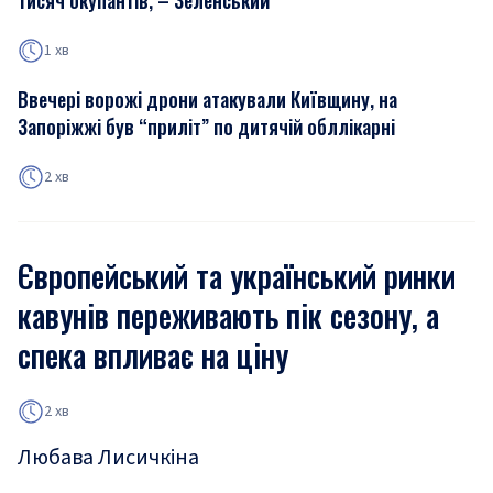
тисяч окупантів, – Зеленський
1 хв
Ввечері ворожі дрони атакували Київщину, на
Запоріжжі був “приліт” по дитячій обллікарні
2 хв
Європейський та український ринки
кавунів переживають пік сезону, а
спека впливає на ціну
2 хв
Любава Лисичкіна