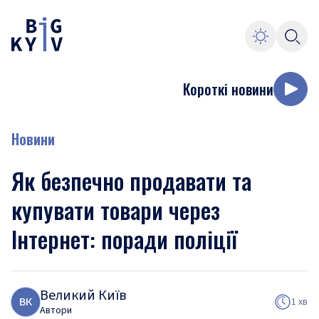
Короткі новини
Новини
Як безпечно продавати та
купувати товари через
Інтернет: поради поліції
Великий Київ
В
К
1 хв
Автори