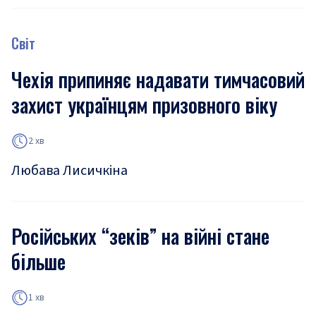
Світ
Чехія припиняє надавати тимчасовий
захист українцям призовного віку
2 хв
Любава Лисичкіна
Російських “зеків” на війні стане
більше
1 хв