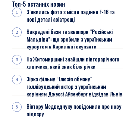
Топ-5 останніх новин
З’явились фото з місця падіння F-16 та
нові деталі авіатрощі
Викрадені бази та аквапарк “Російські
Мальдіви”: що зробили з українським
курортом в Кирилівці окупанти
На Житомирщині знайшли півторарічного
хлопчика, який зник біля річки
Зірка фільму “Ілюзія обману”
голлівудський актор з українським
корінням Джессі Айзенберг відвідав Львів
Віктору Медведчуку повідомили про нову
підозру