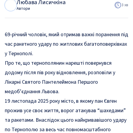
Любава Лисичкіна
Л
Л
3 хв
Автори
69-річний чоловік, який отримав важкі поранення під
час ракетного удару по житлових багатоповерхівках
у Тернополі.
Про те, що тернополянин нарешті повернувся
додому після пів року відновлення, розповіли у
Лікарні Святого Пантелеймона Першого
медоб’єднання Львова.
19 листопада 2025 року місто, в якому пан Євген
прожив усе своє життя, ворог атакував “шахедами”
та ракетами. Внаслідок цього найкривавішого удару
по Тернополю за весь час повномасштабного