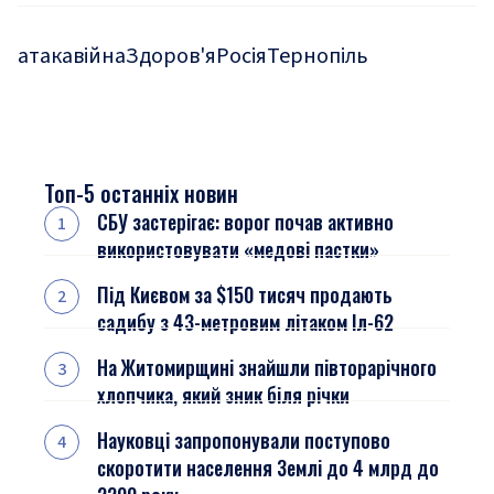
атака
війна
Здоров'я
Росія
Тернопіль
Топ-5 останніх новин
СБУ застерігає: ворог почав активно
використовувати «медові пастки»
Під Києвом за $150 тисяч продають
садибу з 43-метровим літаком Іл-62
На Житомирщині знайшли півторарічного
хлопчика, який зник біля річки
Науковці запропонували поступово
скоротити населення Землі до 4 млрд до