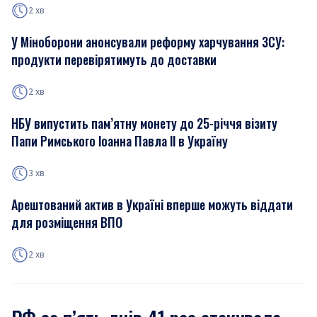
2 хв
У Міноборони анонсували реформу харчування ЗСУ:
продукти перевірятимуть до доставки
2 хв
НБУ випустить пам’ятну монету до 25-річчя візиту
Папи Римського Іоанна Павла ІІ в Україну
3 хв
Арештований актив в Україні вперше можуть віддати
для розміщення ВПО
2 хв