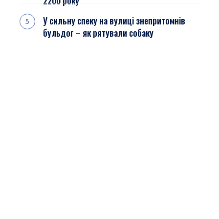
2200 року
У сильну спеку на вулиці знепритомнів
бульдог – як рятували собаку