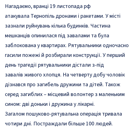
Нагадаємо, вранці 19 листопада рф
атакувала Тернопіль дронами і ракетами. У місті
зазнали руйнувань кілька будинків. Частина
мешканців опинилася під завалами та була
заблокована у квартирах. Рятувальники одночасно
гасили пожежі й розбирали конструкції. У перший
день трагедії рятувальники дістали
з-під
завалів
живого хлопця. На четверту добу
чоловік
дізнався
про загибель дружини та дітей. Також
серед
загиблих –
місцевий волонтер з маленьким
сином: дві доньки і дружина у лікарні.
Загалом
пошуково-рятувальна операція тривала
чотири дні
. Постраждали більше 100 людей.