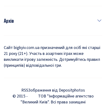
Архів
Новини
Історія
Сайт bigkyiv.com.ua призначений для осіб які старші
21 року (21+). Участь в азартних іграх може
Комуналка
викликати ігрову залежність. Дотримуйтесь правил
Хроніки війни
(принципів) відповідальної гри.
Пошук зниклих людей під час війни
Дозвілля
RSS
Зображення від Depositphotos
Мегаполіс
© 2015 -
ТОВ "Інформаційне агентство
"Великий Київ". Всі права захищені
Київщина