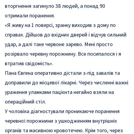
вторгнення загинуло 38 людей, а понад 90
отримали поранення.
«Я живу на 1 поверсі, зранку виходив з дому по
справах. Дійшов до вхідних дверей і відчув сильний
удар, а далі таке червоне зарево. Мені просто
розірвало черевну порожнину. Все посипалося і я
втратив свідомість».
Пана Євгена оперативно дістали з-під завалів та
доправили до місцевої лікарні. Через численні важкі
ураження уламками пацієнта негайно взяли на
операційний стіл.
У чоловіка діагностували проникаюче поранення
черевної порожнини з ушкодженням внутрішніх
органів та масивною кровотечею. Крім того, через