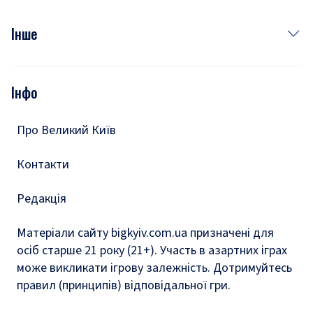
Куди сходити у столиці
Фото
Інше
Відео
Опитування
Подкасти
Інфо
Тести
Про Великий Київ
Контакти
Редакція
Матеріали сайту bigkyiv.com.ua призначені для
осіб старше 21 року (21+). Участь в азартних іграх
може викликати ігрову залежність. Дотримуйтесь
правил (принципів) відповідальної гри.