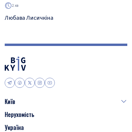
2 хв
Любава Лисичкіна
Київ
Нерухомість
Події
Україна
Скандали