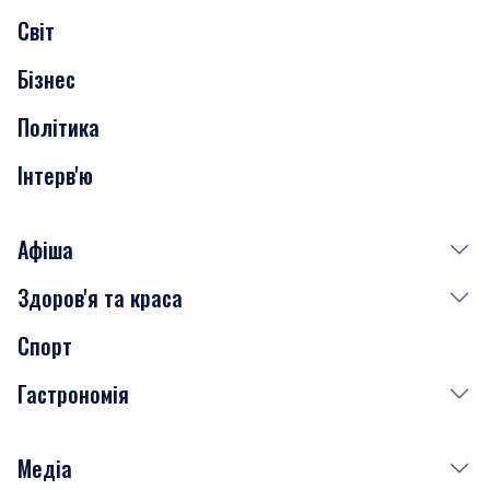
Світ
Нерухомість
Бізнес
Транспорт
Політика
Інтерв'ю
Афіша
Здоров'я та краса
Сьогодні
Спорт
Завтра
Медицина
Гастрономія
Субота
Краса
Неділя
Здоров'я
Рецепти
Медіа