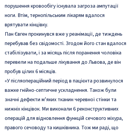
порушення кровообігу існувала загроза ампутації
ноги. Втім, тернопільським лікарям вдалося
врятувати кінцівку.
Пан Євген прокинувся вже у реанімації, де тиждень
перебував без свідомості. Згодом його стан вдалося
стабілізувати, і за місяць після поранення чоловіка
перевели на подальше лікування до Львова, де він
пробув цілих 6 місяців.
«У післяопераційний період в пацієнта розвинулося
важке гнійно-септичне ускладнення. Також були
значні дефекти м’яких тканин черевної стінки та
нижніх кінцівок. Ми виконали 6 реконструктивних
операцій для відновлення функцій сечового міхура,
правого сечоводу та кишківника. Тож ми раді, що