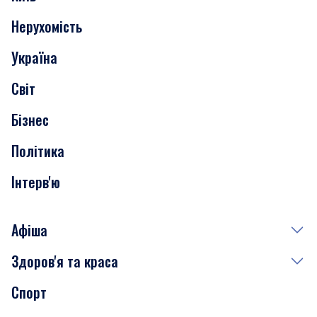
Нерухомість
Події
Україна
Скандали
Світ
Нерухомість
Бізнес
Транспорт
Політика
Інтерв'ю
Афіша
Здоров'я та краса
Сьогодні
Спорт
Завтра
Медицина