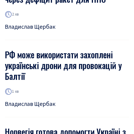
2 хв
Владислав Щербак
РФ може використати захоплені
українські дрони для провокацій у
Балтії
1 хв
Владислав Щербак
Норвегія готова допомогти Україні з