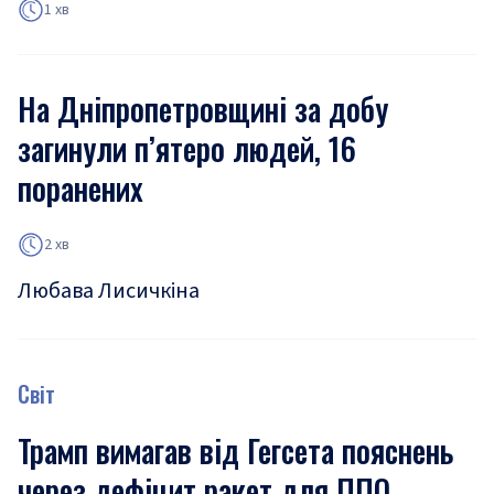
1 хв
На Дніпропетровщині за добу
загинули п’ятеро людей, 16
поранених
2 хв
Любава Лисичкіна
Світ
Трамп вимагав від Гегсета пояснень
через дефіцит ракет для ППО