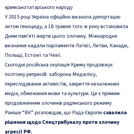
кримськотатарського народу
У 2015 році Україна офіційно визнала депортацію
актом геноциду, а 18 травня того ж року встановила
Днем пам’яті жертв цього злочину. Міжнародне
визнання надали парламенти Латвії, Литви, Канади,
Польщі, Естонії та Чехії.
Сьогодні російська окупація Криму продовжує
політику репресій: заборона Меджлісу,
переслідування активістів, закриття незалежних
медіа, обмеження мови та культури. Це є прямим
продовженням злочинів радянського режиму
Раніше “ВК” розповідав, що Рада Європи
схвалила
рішення щодо Спецтрибуналу проти злочину
агресії РФ.