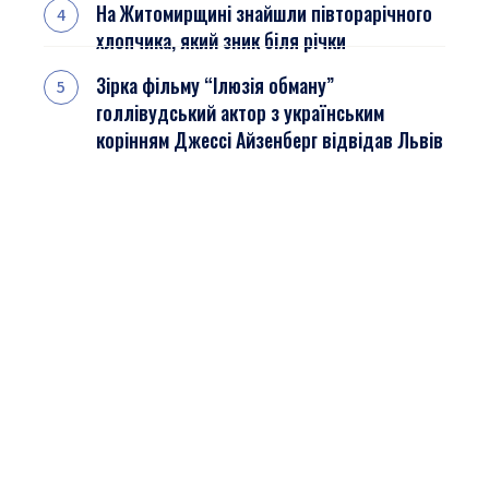
На Житомирщині знайшли півторарічного
хлопчика, який зник біля річки
Зірка фільму “Ілюзія обману”
голлівудський актор з українським
корінням Джессі Айзенберг відвідав Львів