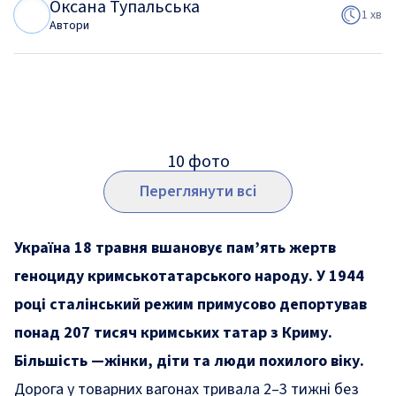
Оксана Тупальська
О
Т
1 хв
Автори
10
фото
Переглянути всі
Україна 18 травня вшановує пам’ять жертв
геноциду кримськотатарського народу. У 1944
році сталінський режим примусово депортував
понад 207 тисяч кримських татар з Криму.
Більшість —жінки, діти та люди похилого віку.
Дорога у товарних вагонах тривала 2–3 тижні без