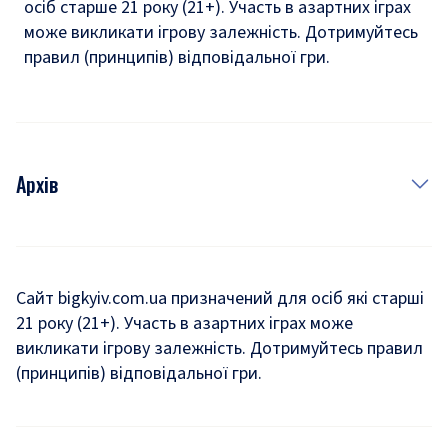
осіб старше 21 року (21+). Участь в азартних іграх
може викликати ігрову залежність. Дотримуйтесь
правил (принципів) відповідальної гри.
Архів
Новини
Історія
Сайт bigkyiv.com.ua призначений для осіб які старші
21 року (21+). Участь в азартних іграх може
Комуналка
викликати ігрову залежність. Дотримуйтесь правил
Хроніки війни
(принципів) відповідальної гри.
Пошук зниклих людей під час війни
Дозвілля