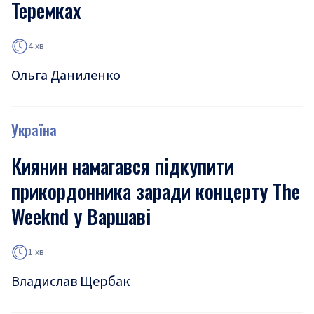
Теремках
4 хв
Ольга Даниленко
Україна
Киянин намагався підкупити
прикордонника заради концерту The
Weeknd у Варшаві
1 хв
Владислав Щербак