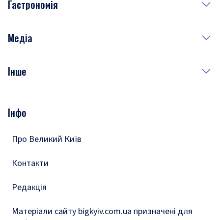
Гастрономія
Субота
Краса
Неділя
Здоров'я
Рецепти
Медіа
Куди сходити у столиці
Фото
Інше
Відео
Опитування
Подкасти
Інфо
Тести
Про Великий Київ
Контакти
Редакція
Матеріали сайту bigkyiv.com.ua призначені для