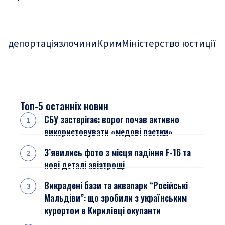
депортація
злочини
Крим
Міністерство юстиції
Топ-5 останніх новин
СБУ застерігає: ворог почав активно
використовувати «медові пастки»
З’явились фото з місця падіння F-16 та
нові деталі авіатрощі
Викрадені бази та аквапарк “Російські
Мальдіви”: що зробили з українським
курортом в Кирилівці окупанти