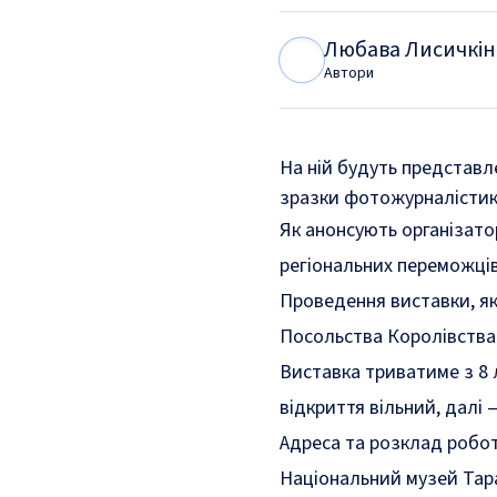
Любава Лисичкін
Л
Л
Автори
На ній будуть представл
зразки фотожурналістики
Як
анонсують
організатор
регіональних переможців 
Проведення виставки, як
Посольства Королівства 
Виставка триватиме з 8 л
відкриття вільний, далі 
Адреса та розклад робот
Національний музей Тар