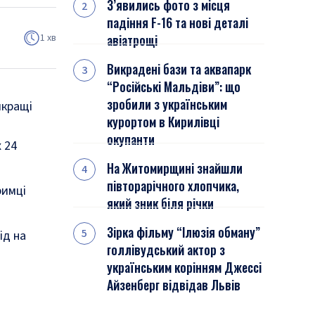
З’явились фото з місця
падіння F-16 та нові деталі
1 хв
авіатрощі
Викрадені бази та аквапарк
“Російські Мальдіви”: що
зробили з українським
йкращі
курортом в Кирилівці
окупанти
 24
На Житомирщині знайшли
півторарічного хлопчика,
римці
який зник біля річки
Зірка фільму “Ілюзія обману”
ід на
голлівудський актор з
українським корінням Джессі
Айзенберг відвідав Львів