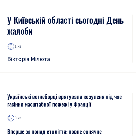
У Київській області сьогодні День
жалоби
1 хв
Вікторія Мілюта
Українські вогнеборці врятували козуленя під час
гасіння масштабної пожежі у Франції
3 хв
Вперше за понад століття: повне сонячне