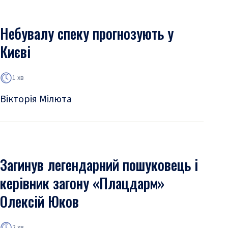
Небувалу спеку прогнозують у
Києві
1 хв
Вікторія Мілюта
Загинув легендарний пошуковець і
керівник загону «Плацдарм»
Олексій Юков
2 хв