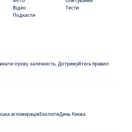
Фото
Опитування
Відео
Тести
Подкасти
кликати ігрову залежність. Дотримуйтесь правил
ська агломерація
Екологія
День Києва