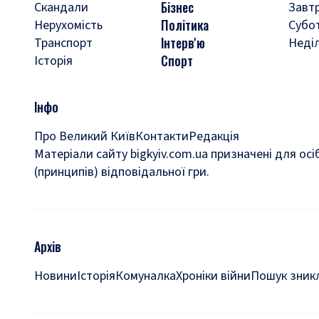
Бізнес
Скандали
Завт
Політика
Нерухомість
Субо
Інтерв'ю
Транспорт
Неді
Спорт
Історія
Інфо
Про Великий Київ
Контакти
Редакція
Матеріали сайту bigkyiv.com.ua призначені для осі
(принципів) відповідальної гри.
Архів
Новини
Історія
Комуналка
Хроніки війни
Пошук зникл