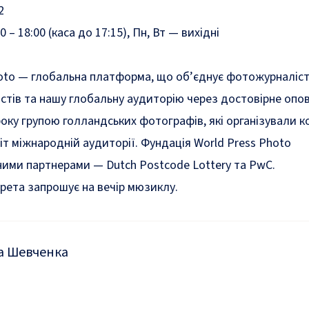
2
0 – 18:00 (каса до 17:15), Пн, Вт — вихідні
oto — глобальна платформа, що об’єднує фотожурналіст
тів та нашу глобальну аудиторію через достовірне опо
року групою голландських фотографів, які організували к
іт міжнародній аудиторії. Фундація World Press Photo
ними партнерами — Dutch Postcode Lottery та PwC.
рета запрошує на вечір мюзиклу
.
а Шевченка