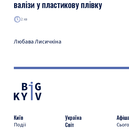
валізи у пластикову плівку
2 хв
Любава Лисичкіна
Київ
Україна
Афіш
Світ
Події
Сього