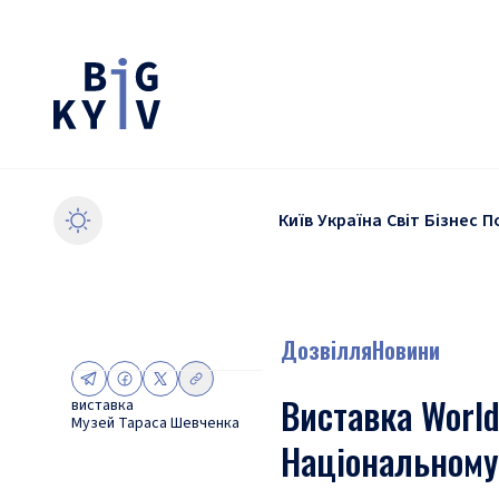
Київ
Україна
Світ
Бізнес
П
Дозвілля
Новини
Виставка World
виставка
Музей Тараса Шевченка
Національному