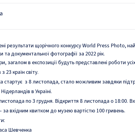
а
ені результати щорічного конкурсу World Press Photo, на
 та документальної фотографії за 2022 рік.
и, загалом в експозиції будуть представлені роботи усіх
з 23 країн світу.
а стартує з 8 листопада, стало можливим завдяки підт
Нідерландів в Україні.
истопада по 3 грудня. Відкриття 8 листопада о 18:00. Вх
— за вхідним квитком до музею вартістю 100 гривень.
и:
аса Шевченка