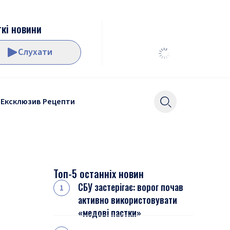
кі новини
Слухати
Ексклюзив
Рецепти
Топ-5 останніх новин
СБУ застерігає: ворог почав
активно використовувати
«медові пастки»