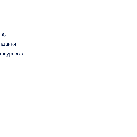
ів,
відання
онкурс для