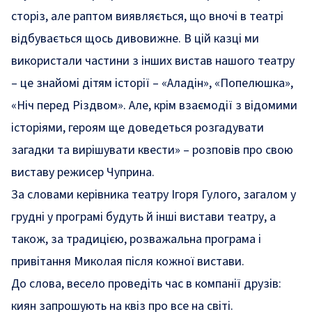
сторіз, але раптом виявляється, що вночі в театрі
відбувається щось дивовижне. В цій казці ми
використали частини з інших вистав нашого театру
– це знайомі дітям історії – «Аладін», «Попелюшка»,
«Ніч перед Різдвом». Але, крім взаємодії з відомими
історіями, героям ще доведеться розгадувати
загадки та вирішувати квести» – розповів про свою
виставу режисер Чуприна.
За словами керівника театру Ігоря Гулого, загалом у
грудні у програмі будуть й інші вистави театру, а
також, за традицією, розважальна програма і
привітання Миколая після кожної вистави.
До слова,
весело проведіть час в компанії друзів:
киян запрошують на квіз про все на світі.