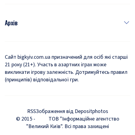
Архів
Новини
Історія
Сайт bigkyiv.com.ua призначений для осіб які старші
21 року (21+). Участь в азартних іграх може
Комуналка
викликати ігрову залежність. Дотримуйтесь правил
Хроніки війни
(принципів) відповідальної гри.
Пошук зниклих людей під час війни
Дозвілля
RSS
Зображення від Depositphotos
Мегаполіс
© 2015 -
ТОВ "Інформаційне агентство
"Великий Київ". Всі права захищені
Київщина