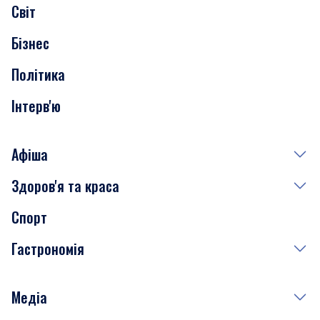
Світ
Нерухомість
Бізнес
Транспорт
Політика
Інтерв'ю
Афіша
Здоров'я та краса
Сьогодні
Спорт
Завтра
Медицина
Гастрономія
Субота
Краса
Неділя
Здоров'я
Рецепти
Медіа
Куди сходити у столиці