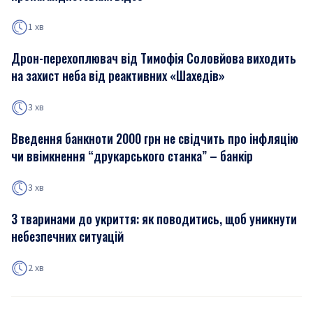
1 хв
Дрон-перехоплювач від Тимофія Соловйова виходить
на захист неба від реактивних «Шахедів»
3 хв
Введення банкноти 2000 грн не свідчить про інфляцію
чи ввімкнення “друкарського станка” – банкір
3 хв
З тваринами до укриття: як поводитись, щоб уникнути
небезпечних ситуацій
2 хв