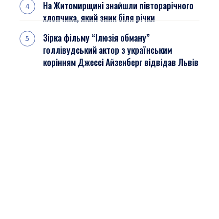
На Житомирщині знайшли півторарічного
хлопчика, який зник біля річки
Зірка фільму “Ілюзія обману”
голлівудський актор з українським
корінням Джессі Айзенберг відвідав Львів