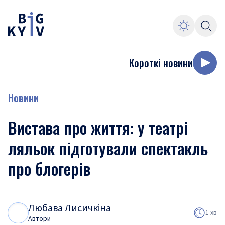
Короткі новини
Новини
Вистава про життя: у театрі
ляльок підготували спектакль
про блогерів
Любава Лисичкіна
Л
Л
1 хв
Автори