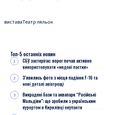
вистава
Театр ляльок
Топ-5 останніх новин
СБУ застерігає: ворог почав активно
використовувати «медові пастки»
З’явились фото з місця падіння F-16 та
нові деталі авіатрощі
Викрадені бази та аквапарк “Російські
Мальдіви”: що зробили з українським
курортом в Кирилівці окупанти