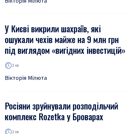
Вікторія Мілюта
У Києві викрили шахраїв, які
ошукали чехів майже на 9 млн грн
під виглядом «вигідних інвестицій»
3 хв
Вікторія Мілюта
Росіяни зруйнували розподільчий
комплекс Rozetka у Броварах
2 хв