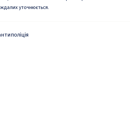
ждалих уточнюється.
анти
поліція