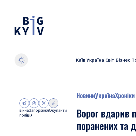
Київ
Україна
Світ
Бізнес
П
Новини
Україна
Хроніки
Ворог вдарив 
війна
Запоріжжя
Окупанти
поліція
поранених та д