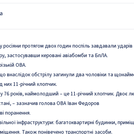
а
у росіяни протягом двох годин поспіль завдавали ударів
у, застосувавши керовані авіабомби та БпЛА.
ізькій ОВА.
 що внаслідок обстрілу загинули два чоловіки та щонай
 них 11-річний хлопчик.
 76 років, наймолодший – це 11-річний хлопчик. Двоє 
тані, – зазначив голова ОВА Іван Федоров
ві поранення.
ільної інфраструктури: багатоквартирні будинки, примі
иміщення. Також понівечено транспортні засоби.