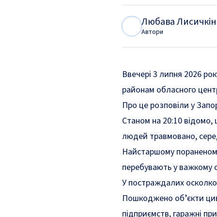
Любава Лисичкін
Л
Л
Автори
Ввечері 3 липня 2026 рок
районам обласного центр
Про це розповіли у Запор
Станом на 20:10 відомо,
людей травмовано, серед
Найстаршому пораненому
перебувають у важкому с
У постраждалих осколко
Пошкоджено обʼєкти цив
підприємств, гаражні пр