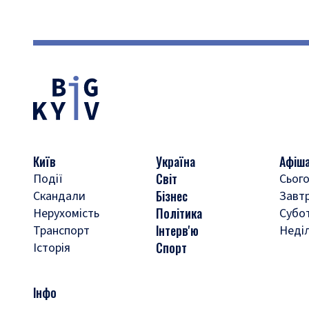
Київ
Україна
Афіш
Світ
Події
Сього
Бізнес
Скандали
Завт
Політика
Нерухомість
Субо
Інтерв'ю
Транспорт
Неді
Спорт
Історія
Інфо