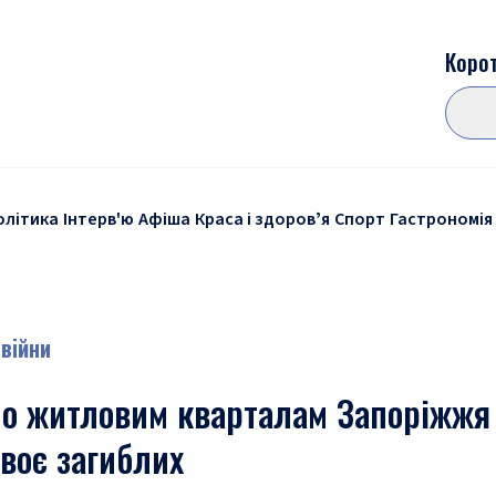
Корот
олітика
Інтерв'ю
Афіша
Краса і здоровʼя
Спорт
Гастрономія
 війни
по житловим кварталам Запоріжжя 
воє загиблих