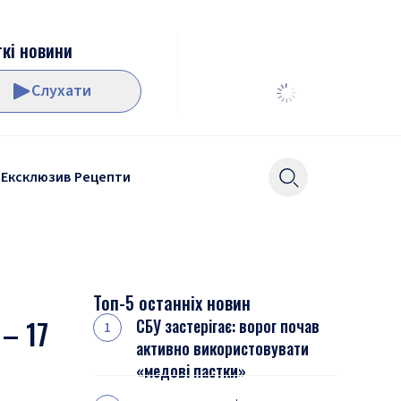
кі новини
Слухати
Ексклюзив
Рецепти
Топ-5 останніх новин
– 17
СБУ застерігає: ворог почав
активно використовувати
«медові пастки»