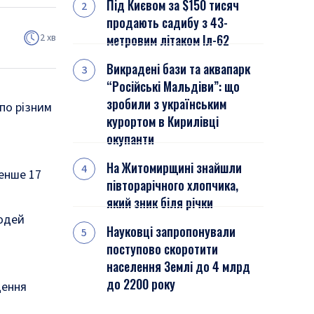
Під Києвом за $150 тисяч
продають садибу з 43-
2 хв
метровим літаком Іл-62
Викрадені бази та аквапарк
“Російські Мальдіви”: що
зробили з українським
 по різним
курортом в Кирилівці
окупанти
На Житомирщині знайшли
менше 17
півторарічного хлопчика,
який зник біля річки
людей
Науковці запропонували
поступово скоротити
населення Землі до 4 млрд
до 2200 року
щення