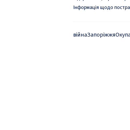
Інформація щодо постра
війна
Запоріжжя
Окуп