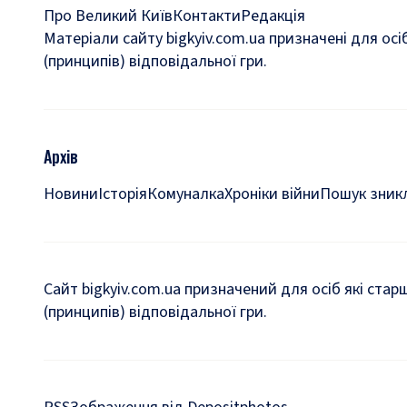
Про Великий Київ
Контакти
Редакція
Матеріали сайту bigkyiv.com.ua призначені для осі
(принципів) відповідальної гри.
Архів
Новини
Історія
Комуналка
Хроніки війни
Пошук зникл
Сайт bigkyiv.com.ua призначений для осіб які стар
(принципів) відповідальної гри.