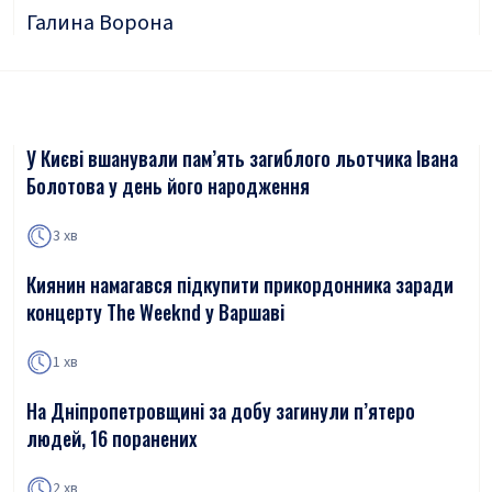
Галина Ворона
У Києві вшанували пам’ять загиблого льотчика Івана
Болотова у день його народження
3 хв
Киянин намагався підкупити прикордонника заради
концерту The Weeknd у Варшаві
1 хв
На Дніпропетровщині за добу загинули п’ятеро
людей, 16 поранених
2 хв