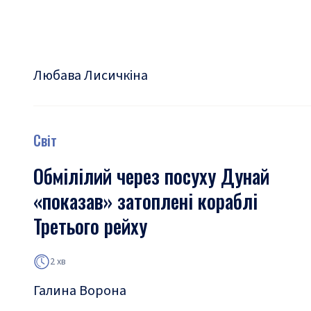
Любава Лисичкіна
Світ
Обмілілий через посуху Дунай
«показав» затоплені кораблі
Третього рейху
2 хв
Галина Ворона