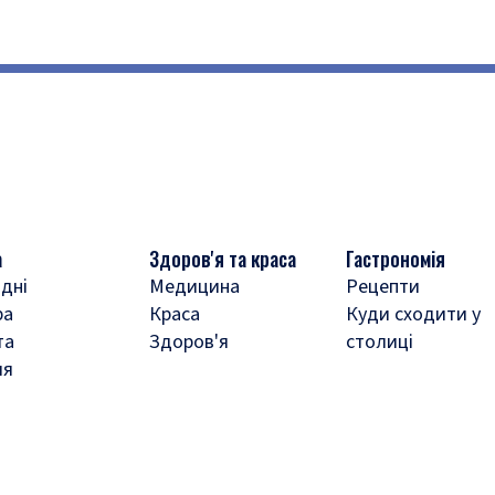
а
Здоров'я та краса
Гастрономія
дні
Медицина
Рецепти
ра
Краса
Куди сходити у
та
Здоров'я
столиці
ля