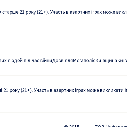
б старше 21 року (21+). Участь в азартних іграх може ви
их людей під час війни
Дозвілля
Мегаполіс
Київщина
Київ
ші 21 року (21+). Участь в азартних іграх може викликати