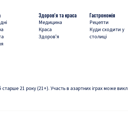
а
Здоров'я та краса
Гастрономія
дні
Медицина
Рецепти
ра
Краса
Куди сходити у
та
Здоров'я
столиці
ля
б старше 21 року (21+). Участь в азартних іграх може ви