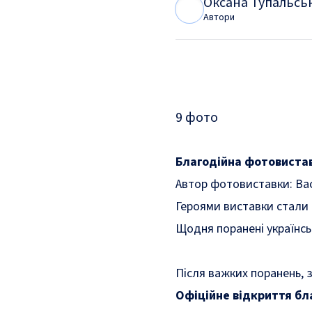
Оксана Тупальсь
О
Т
Автори
9
фото
Благодійна фотовиставк
Автор фотовиставки: Ва
Героями виставки стали 
Щодня поранені українсь
Після важких поранень, з
Офіційне відкриття бла