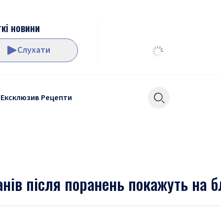
кі новини
Слухати
Ексклюзив
Рецепти
анів після поранень покажуть на б