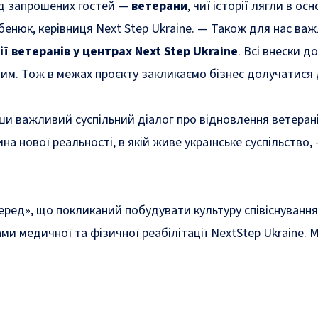
ред запрошених гостей —
ветерани
, чиї історії лягли в ос
бенюк, керівниця Next Step Ukraine.
—
Також для нас важл
ї ветеранів у центрах Next Step Ukraine
. Всі внески 
м. Тож в межах проєкту закликаємо бізнес долучатися д
и важливий суспільний діалог про відновлення ветеранів
а нової реальності, в якій живе українське суспільство
,
ред», що покликаний побудувати культуру співіснування 
и медичної та фізичної реабілітації NextStep Ukraine. М