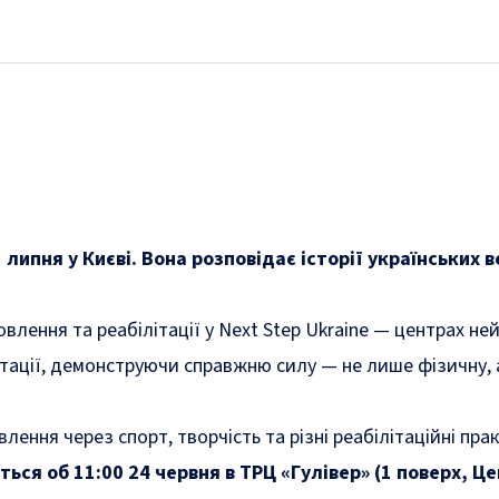
ипня у Києві. Вона розповідає історії українських в
влення та реабілітації у Next Step Ukraine — центрах н
ації, демонструючи справжню силу — не лише фізичну, а й
ення через спорт, творчість та різні реабілітаційні прак
ся об 11:00 24 червня в ТРЦ «Гулівер» (1 поверх, Ц