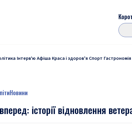
Корот
олітика
Інтерв'ю
Афіша
Краса і здоровʼя
Спорт
Гастрономія
піти
Новини
вперед: історії відновлення ветер