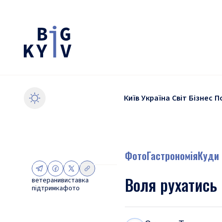
Київ
Україна
Світ
Бізнес
П
Фото
Гастрономія
Куди 
Воля рухатись 
ветерани
виставка
підтримка
фото