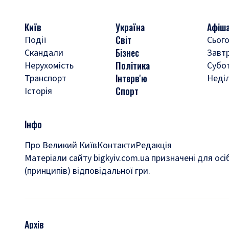
Київ
Україна
Афіш
Світ
Події
Сього
Бізнес
Скандали
Завт
Політика
Нерухомість
Субо
Інтерв'ю
Транспорт
Неді
Спорт
Історія
Інфо
Про Великий Київ
Контакти
Редакція
Матеріали сайту bigkyiv.com.ua призначені для осі
(принципів) відповідальної гри.
Архів