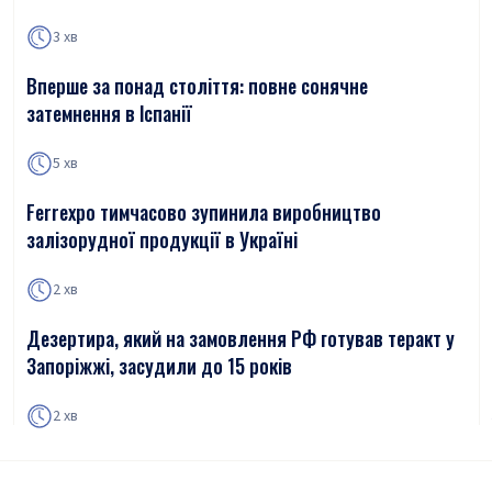
3 хв
Вперше за понад століття: повне сонячне
затемнення в Іспанії
5 хв
Ferrexpo тимчасово зупинила виробництво
залізорудної продукції в Україні
2 хв
Дезертира, який на замовлення РФ готував теракт у
Запоріжжі, засудили до 15 років
2 хв