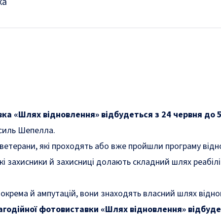
ка
а «Шлях відновлення» відбудеться з 24 червня до 5 л
силь Шепелла.
ветерани, які проходять або вже пройшли програму відно
кі захисники й захисниці долають складний шлях реабіліт
окрема й ампутацій, вони знаходять власний шлях відновл
годійної фотовиставки «Шлях відновлення» відбудеть