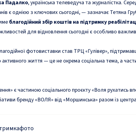
ка Падалко
, українська телеведуча та журналістка. Се
ів є однією з ключових сьогодні, — зазначає Тетяна Гру
тиме
благодійний збір коштів на підтримку реабілітаці
ливостей для відновлення сьогодні є особливо важливи
агодійної фотовиставки став ТРЦ «Гулівер», підтримавш
активного життя — це не окрема соціальна тема, а частин
ння» є частиною соціального проєкту «Воля рухатись впе
ціативи бренду «ВОЛЯ» від «Моршинська» разом із центрам
дтримка
фото