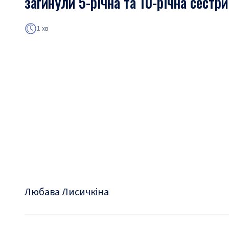
загинули 5-річна та 10-річна сестри
1 хв
Любава Лисичкіна