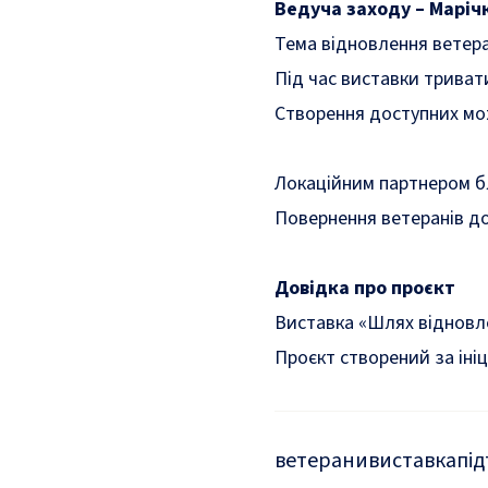
Ведуча заходу – Маріч
Тема відновлення ветеран
Під час виставки трива
Створення доступних мож
Локаційним партнером бл
Повернення ветеранів до 
Довідка про проєкт
Виставка «Шлях відновле
Проєкт створений за іні
ветерани
виставка
пі