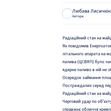
Любава Лисичкін
Л
Л
Автори
Радіаційний стан на ма
Як
повідомив
Енергоатом
літального апарата на 
палива (ЦСВЯП) було ча
ядерне паливо в ній не з
Осередок займання площе
Постраждалих серед пер
Радіаційний стан на ма
Черговий удар по об’єкт
справжнє обличчя кремлі