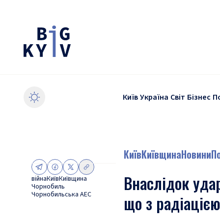
Київ
Україна
Світ
Бізнес
П
Київ
Київщина
Новини
По
Внаслідок уд
війна
Київ
Київщина
Чорнобиль
Чорнобильська АЕС
що з радіаціє