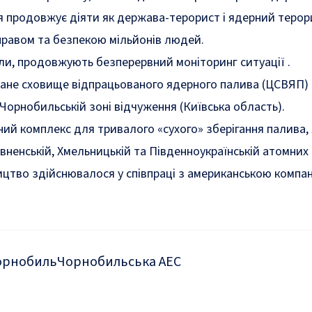
сія продовжує діяти як держава-терорист і ядерний терор
равом та безпекою мільйонів людей.
ли, продовжують безперервний моніторинг ситуації .
ане сховище відпрацьованого ядерного палива (ЦСВЯП)
 Чорнобильській зоні відчуження (Київська область).
ий комплекс для тривалого «сухого» зберігання палива, 
вненській, Хмельницькій та Південноукраїнській атомних
ицтво здійснювалося у співпраці з американською компа
орнобиль
Чорнобильська АЕС