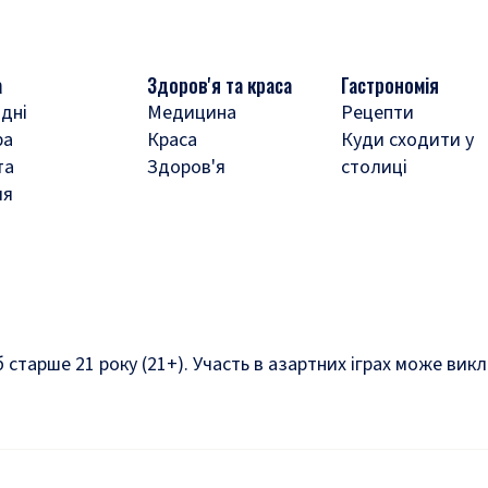
а
Здоров'я та краса
Гастрономія
дні
Медицина
Рецепти
ра
Краса
Куди сходити у
та
Здоров'я
столиці
ля
б старше 21 року (21+). Участь в азартних іграх може ви