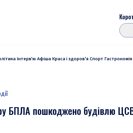
Корот
олітика
Інтерв'ю
Афіша
Краса і здоровʼя
Спорт
Гастрономія
дії
ару БПЛА пошкоджено будівлю ЦС
ю