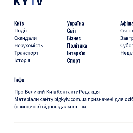
Київ
Україна
Афіш
Світ
Події
Сього
Бізнес
Скандали
Завт
Політика
Нерухомість
Субо
Інтерв'ю
Транспорт
Неді
Спорт
Історія
Інфо
Про Великий Київ
Контакти
Редакція
Матеріали сайту bigkyiv.com.ua призначені для осі
(принципів) відповідальної гри.