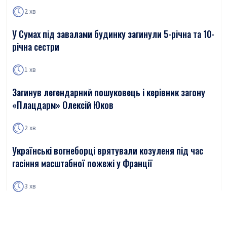
2 хв
У Сумах під завалами будинку загинули 5-річна та 10-
річна сестри
1 хв
Загинув легендарний пошуковець і керівник загону
«Плацдарм» Олексій Юков
2 хв
Українські вогнеборці врятували козуленя під час
гасіння масштабної пожежі у Франції
3 хв