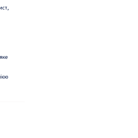
ист,
яке
нією