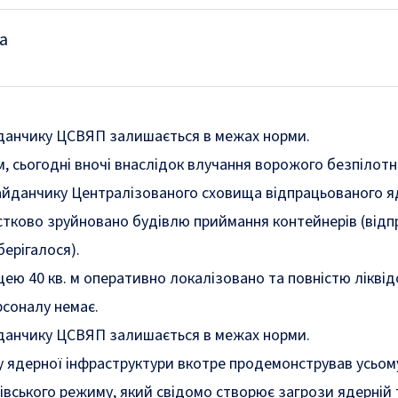
а
йданчику ЦСВЯП залишається в межах норми.
, сьогодні вночі внаслідок влучання ворожого безпілотн
майданчику Централізованого сховища відпрацьованого я
стково зруйновано будівлю приймання контейнерів (від
берігалося).
ю 40 кв. м оперативно локалізовано та повністю ліквід
соналу немає.
йданчику ЦСВЯП залишається в межах норми.
у ядерної інфраструктури вкотре продемонстрував усьому
вського режиму, який свідомо створює загрози ядерній 