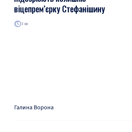
віцепрем’єрку Стефанішину
3 хв
Галина Ворона