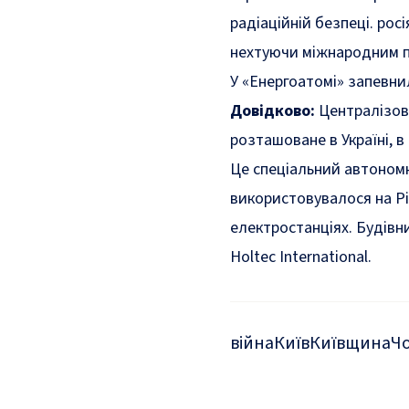
радіаційній безпеці. ро
нехтуючи міжнародним п
У «Енергоатомі» запевни
Довідково:
Централізов
розташоване в Україні, в
Це спеціальний автономн
використовувалося на Рі
електростанціях. Будівн
Holtec International.
війна
Київ
Київщина
Ч