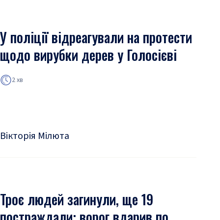
У поліції відреагували на протести
щодо вирубки дерев у Голосієві
2 хв
Вікторія Мілюта
Троє людей загинули, ще 19
постраждали: ворог вдарив по