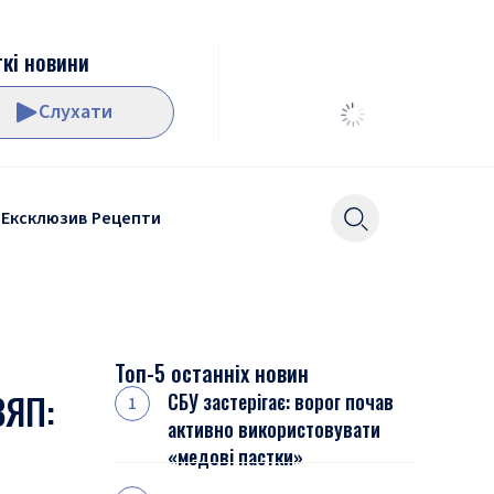
кі новини
Слухати
Ексклюзив
Рецепти
Топ-5 останніх новин
ВЯП:
СБУ застерігає: ворог почав
активно використовувати
«медові пастки»