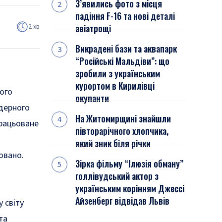
З’явились фото з місця
падіння F-16 та нові деталі
2 хв
авіатрощі
Викрадені бази та аквапарк
“Російські Мальдіви”: що
зробили з українським
курортом в Кирилівці
ого
окупанти
дерного
На Житомирщині знайшли
працьоване
півторарічного хлопчика,
який зник біля річки
овано.
Зірка фільму “Ілюзія обману”
голлівудський актор з
українським корінням Джессі
Айзенберг відвідав Львів
 світу
та