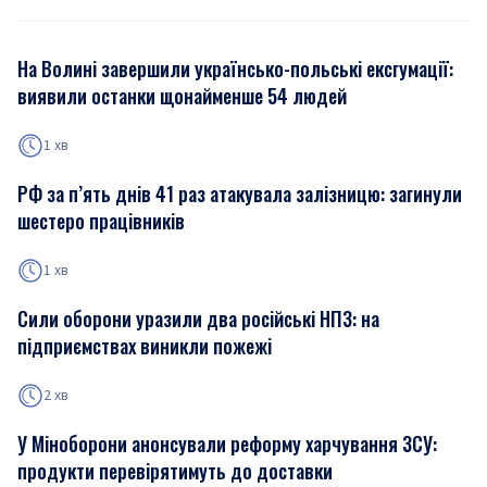
На Волині завершили українсько-польські ексгумації:
виявили останки щонайменше 54 людей
1 хв
РФ за п’ять днів 41 раз атакувала залізницю: загинули
шестеро працівників
1 хв
Сили оборони уразили два російські НПЗ: на
підприємствах виникли пожежі
2 хв
У Міноборони анонсували реформу харчування ЗСУ:
продукти перевірятимуть до доставки