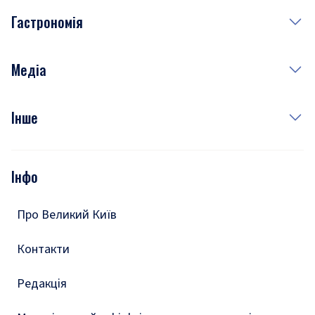
Медицина
Гастрономія
Субота
Краса
Неділя
Здоров'я
Рецепти
Медіа
Куди сходити у столиці
Фото
Інше
Відео
Опитування
Подкасти
Інфо
Тести
Про Великий Київ
Контакти
Редакція