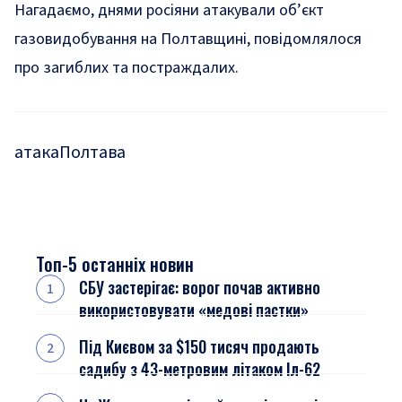
Нагадаємо, днями росіяни атакували об’єкт
газовидобування на Полтавщині
,
повідомлялося
про загиблих та постраждалих
.
атака
Полтава
Топ-5 останніх новин
СБУ застерігає: ворог почав активно
використовувати «медові пастки»
Під Києвом за $150 тисяч продають
садибу з 43-метровим літаком Іл-62