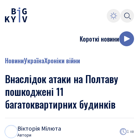
Короткі новини
Новини
Україна
Хроніки війни
Внаслідок атаки на Полтаву
пошкоджені 11
багатоквартирних будинків
Вікторія Мілюта
В
М
1 хв
Автори