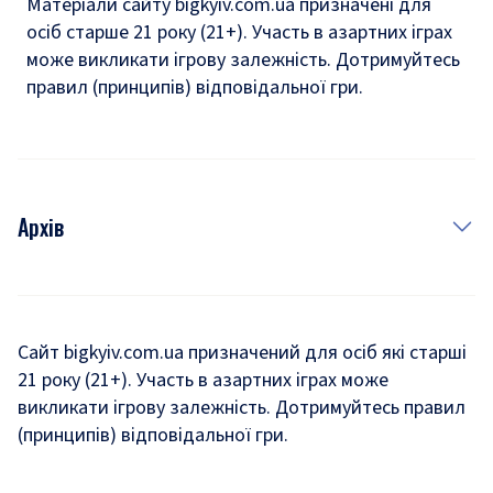
Матеріали сайту bigkyiv.com.ua призначені для
осіб старше 21 року (21+). Участь в азартних іграх
може викликати ігрову залежність. Дотримуйтесь
правил (принципів) відповідальної гри.
Архів
Новини
Історія
Сайт bigkyiv.com.ua призначений для осіб які старші
21 року (21+). Участь в азартних іграх може
Комуналка
викликати ігрову залежність. Дотримуйтесь правил
Хроніки війни
(принципів) відповідальної гри.
Пошук зниклих людей під час війни