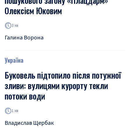
пошукового загону «Плацдарм»
Олексієм Юковим
3 хв
Галина Ворона
Україна
Буковель підтопило після потужної
зливи: вулицями курорту текли
потоки води
1 хв
Владислав Щербак