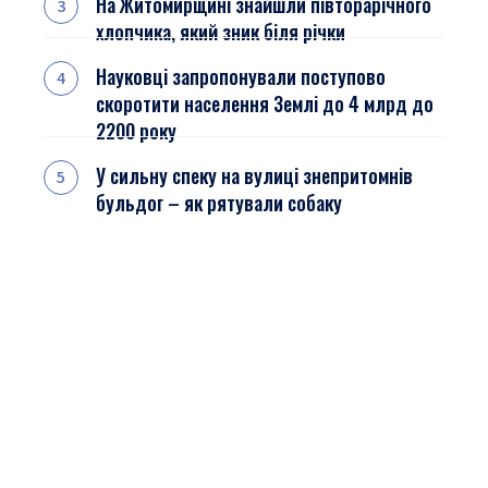
На Житомирщині знайшли півторарічного
хлопчика, який зник біля річки
Науковці запропонували поступово
скоротити населення Землі до 4 млрд до
2200 року
У сильну спеку на вулиці знепритомнів
бульдог – як рятували собаку