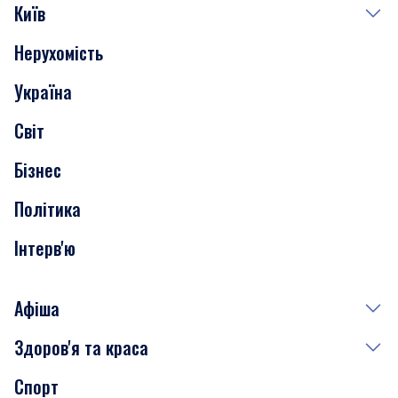
Київ
Нерухомість
Події
Україна
Скандали
Світ
Нерухомість
Бізнес
Транспорт
Політика
Інтерв'ю
Афіша
Здоров'я та краса
Сьогодні
Спорт
Завтра