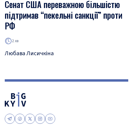
Сенат США переважною більшістю
підтримав “пекельні санкції” проти
РФ
2 хв
Любава Лисичкіна