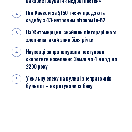
використовувати «медові пастки»
Під Києвом за $150 тисяч продають
садибу з 43-метровим літаком Іл-62
На Житомирщині знайшли півторарічного
хлопчика, який зник біля річки
Науковці запропонували поступово
скоротити населення Землі до 4 млрд до
2200 року
У сильну спеку на вулиці знепритомнів
бульдог – як рятували собаку