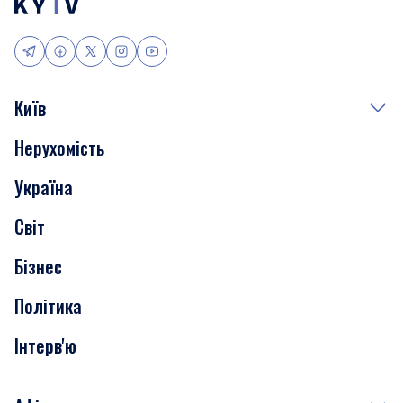
Київ
Нерухомість
Події
Україна
Скандали
Світ
Нерухомість
Бізнес
Транспорт
Політика
Інтерв'ю