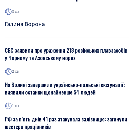
3 хв
Галина Ворона
СБС заявили про ураження 218 російських плавзасобів
у Чорному та Азовському морях
2 хв
На Волині завершили українсько-польські ексгумації:
виявили останки щонайменше 54 людей
1 хв
РФ за п’ять днів 41 раз атакувала залізницю: загинули
шестеро працівників