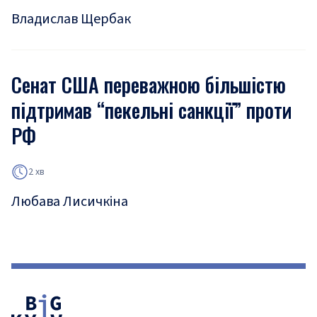
Владислав Щербак
Сенат США переважною більшістю
підтримав “пекельні санкції” проти
РФ
2 хв
Любава Лисичкіна