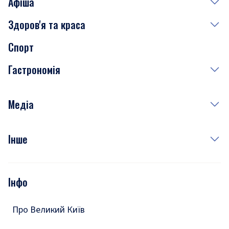
Афіша
Здоров'я та краса
Сьогодні
Спорт
Завтра
Медицина
Гастрономія
Субота
Краса
Неділя
Здоров'я
Рецепти
Медіа
Куди сходити у столиці
Фото
Інше
Відео
Опитування
Подкасти
Інфо
Тести
Про Великий Київ