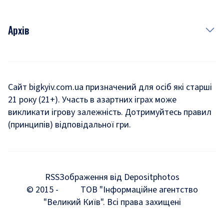
Архів
Новини
Історія
Сайт bigkyiv.com.ua призначений для осіб які старші
21 року (21+). Участь в азартних іграх може
Комуналка
викликати ігрову залежність. Дотримуйтесь правил
Хроніки війни
(принципів) відповідальної гри.
Пошук зниклих людей під час війни
Дозвілля
RSS
Зображення від Depositphotos
Мегаполіс
© 2015 -
ТОВ "Інформаційне агентство
"Великий Київ". Всі права захищені
Київщина
Київська агломерація