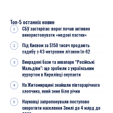
Топ-5 останніх новин
СБУ застерігає: ворог почав активно
використовувати «медові пастки»
Під Києвом за $150 тисяч продають
садибу з 43-метровим літаком Іл-62
Викрадені бази та аквапарк “Російські
Мальдіви”: що зробили з українським
курортом в Кирилівці окупанти
На Житомирщині знайшли півторарічного
хлопчика, який зник біля річки
Науковці запропонували поступово
скоротити населення Землі до 4 млрд до