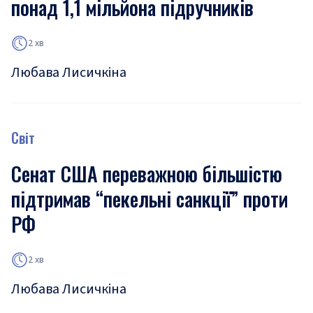
понад 1,1 мільйона підручників
2 хв
Любава Лисичкіна
Світ
Сенат США переважною більшістю
підтримав “пекельні санкції” проти
РФ
2 хв
Любава Лисичкіна