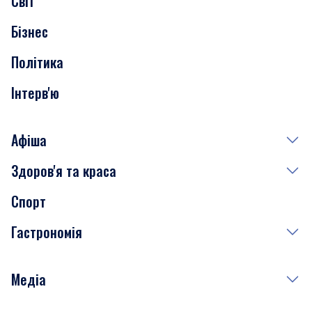
Світ
Нерухомість
Бізнес
Транспорт
Політика
Інтерв'ю
Афіша
Здоров'я та краса
Сьогодні
Спорт
Завтра
Медицина
Гастрономія
Субота
Краса
Неділя
Здоров'я
Рецепти
Медіа
Куди сходити у столиці