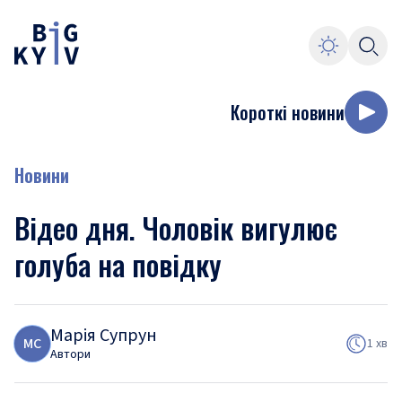
Короткі новини
Новини
Відео дня. Чоловік вигулює
голуба на повідку
Марія Супрун
М
С
1 хв
Автори