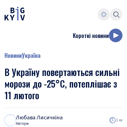
Короткі новини
Новини
Україна
В Україну повертаються сильні
морози до -25°C, потеплішає з
11 лютого
Любава Лисичкіна
Л
Л
2 хв
Автори