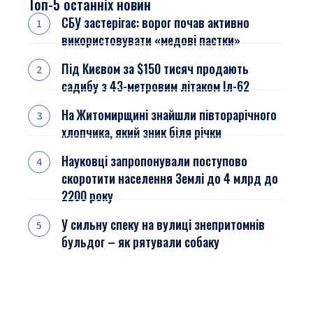
Топ-5 останніх новин
СБУ застерігає: ворог почав активно
використовувати «медові пастки»
Під Києвом за $150 тисяч продають
садибу з 43-метровим літаком Іл-62
На Житомирщині знайшли півторарічного
хлопчика, який зник біля річки
Науковці запропонували поступово
скоротити населення Землі до 4 млрд до
2200 року
У сильну спеку на вулиці знепритомнів
бульдог – як рятували собаку