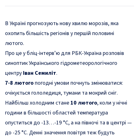
В Україні прогнозують нову хвилю морозів, яка
охопить більшість регіонів у першій половині
лютого.
Про це у бліц-інтерв’ю для
РБК-Україна
розповів
синоптик Українського гідрометеорологічного
центру
Іван Семиліт
.
7-8 лютого
погодні умови почнуть змінюватися:
очікується гололедиця, тумани та мокрий сніг.
Найбільш холодним стане
10 лютого
, коли у нічні
години в більшості областей температура
опуститься до -13…-19 °C, а на півночі та в центрі —
до -25 °C. Денні значення повітря теж будуть