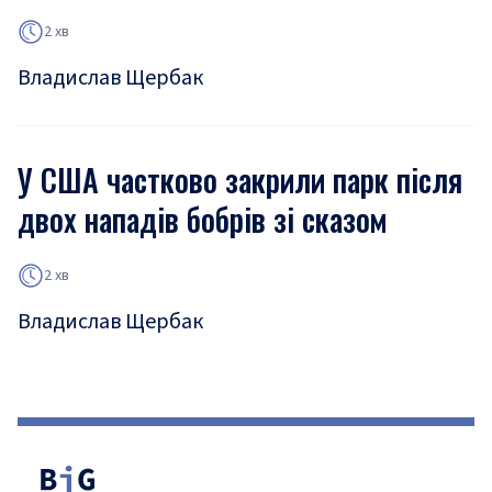
2 хв
Владислав Щербак
У США частково закрили парк після
двох нападів бобрів зі сказом
2 хв
Владислав Щербак