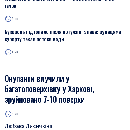
гачок
3 хв
Буковель підтопило після потужної зливи: вулицями
курорту текли потоки води
1 хв
Окупанти влучили у
багатоповерхівку у Харкові,
зруйновано 7-10 поверхи
3 хв
Любава Лисичкіна