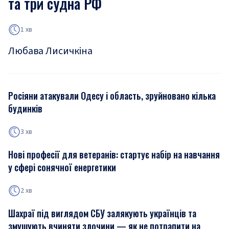
та три судна РФ
1 хв
Любава Лисичкіна
Росіяни атакували Одесу і область, зруйновано кілька
будинків
3 хв
Нові професії для ветеранів: стартує набір на навчання
у сфері сонячної енергетики
2 хв
Шахраї під виглядом СБУ залякують українців та
змушують вчиняти злочини — як не потрапити на