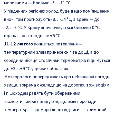
морозними — близько -5…-11 °C.
У південних регіонах холод буде дещо пом’якшеним:
вночі там прогнозують -8…-14 °C, а вдень — до
-2…-7 °C. У Криму вночі очікується близько 0 °C,
вдень — не холодніше +5 °C.
11-12 лютого
почнеться потепління —
температурний злам принесе сніг та дощі, а до
середини місяця стовпчики термометрів піднімуться
до +3…+9 °C у деяких областях.
Метеорологи попереджають про небезпечні погодні
явища, зокрема ожеледицю на дорогах, тож водіям
і пішоходам радять бути обережними.
Експерти також нагадують, що різкі перепади
температур — від морозів до відлиги — в зимовий