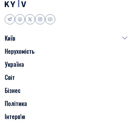
Київ
Нерухомість
Події
Україна
Скандали
Світ
Нерухомість
Бізнес
Транспорт
Політика
Інтерв'ю