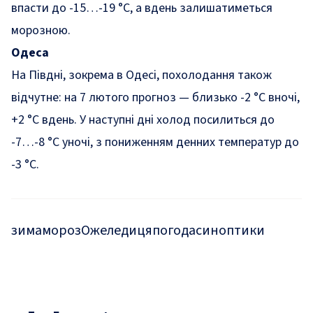
впасти до -15…-19 °C, а вдень залишатиметься
морозною.
Одеса
На Півдні, зокрема в Одесі, похолодання також
відчутне: на 7 лютого прогноз — близько -2 °C вночі,
+2 °C вдень. У наступні дні холод посилиться до
-7…-8 °C уночі, з пониженням денних температур до
-3 °C.
зима
мороз
Ожеледиця
погода
синоптики