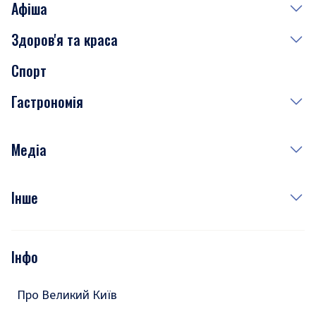
Афіша
Здоров'я та краса
Сьогодні
Спорт
Завтра
Медицина
Гастрономія
Субота
Краса
Неділя
Здоров'я
Рецепти
Медіа
Куди сходити у столиці
Фото
Інше
Відео
Опитування
Подкасти
Інфо
Тести
Про Великий Київ