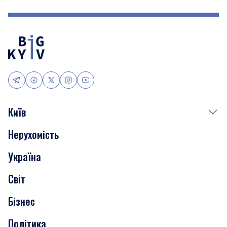
Київ
Нерухомість
Події
Україна
Скандали
Світ
Нерухомість
Бізнес
Транспорт
Політика