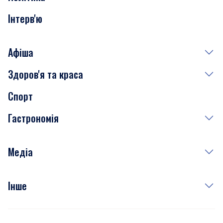
Інтерв'ю
Афіша
Здоров'я та краса
Сьогодні
Спорт
Завтра
Медицина
Гастрономія
Субота
Краса
Неділя
Здоров'я
Рецепти
Медіа
Куди сходити у столиці
Фото
Інше
Відео
Опитування
Подкасти