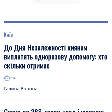
Київ
До Дня Незалежності киянам
виплатять одноразову допомогу: хто
скільки отримає
2 хв
Галина Ворона
Спека до 38°, грози, град і шквали: