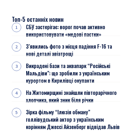
Топ-5 останніх новин
СБУ застерігає: ворог почав активно
використовувати «медові пастки»
З’явились фото з місця падіння F-16 та
нові деталі авіатрощі
Викрадені бази та аквапарк “Російські
Мальдіви”: що зробили з українським
курортом в Кирилівці окупанти
На Житомирщині знайшли півторарічного
хлопчика, який зник біля річки
Зірка фільму “Ілюзія обману”
голлівудський актор з українським
корінням Джессі Айзенберг відвідав Львів