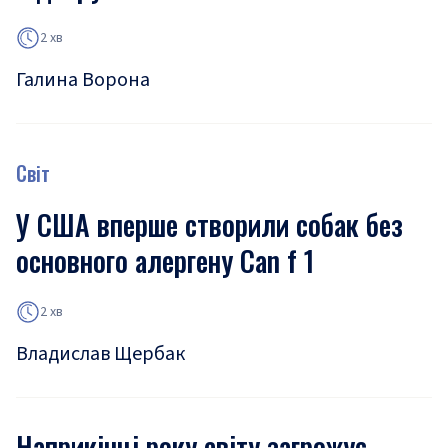
2 хв
Галина Ворона
Світ
У США вперше створили собак без
основного алергену Can f 1
2 хв
Владислав Щербак
Наприкінці року світу загрожує