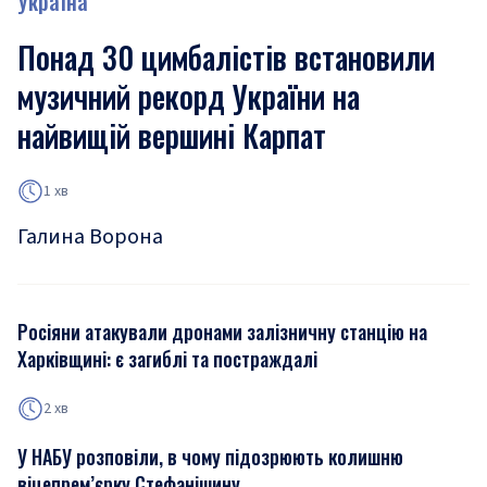
Україна
Понад 30 цимбалістів встановили
музичний рекорд України на
найвищій вершині Карпат
1 хв
Галина Ворона
Росіяни атакували дронами залізничну станцію на
Харківщині: є загиблі та постраждалі
2 хв
У НАБУ розповіли, в чому підозрюють колишню
віцепрем’єрку Стефанішину