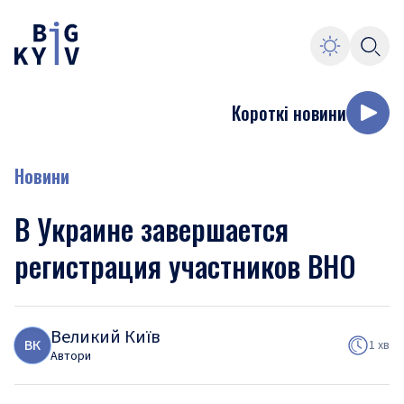
Короткі новини
Новини
В Украине завершается
регистрация участников ВНО
Великий Київ
В
К
1 хв
Автори