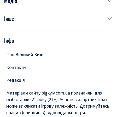
Медіа
Куди сходити у столиці
Фото
Інше
Відео
Опитування
Подкасти
Інфо
Тести
Про Великий Київ
Контакти
Редакція
Матеріали сайту bigkyiv.com.ua призначені для
осіб старше 21 року (21+). Участь в азартних іграх
може викликати ігрову залежність. Дотримуйтесь
правил (принципів) відповідальної гри.