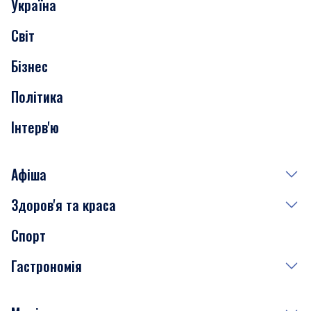
Україна
Скандали
Світ
Нерухомість
Бізнес
Транспорт
Політика
Інтерв'ю
Афіша
Здоров'я та краса
Сьогодні
Спорт
Завтра
Медицина
Гастрономія
Субота
Краса
Неділя
Здоров'я
Рецепти