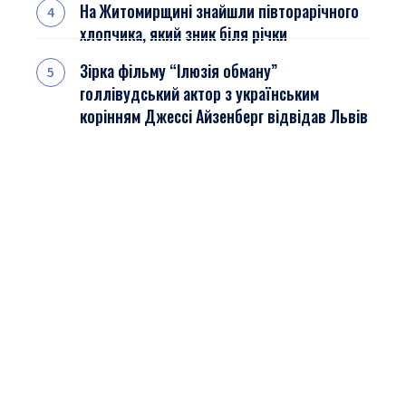
На Житомирщині знайшли півторарічного
хлопчика, який зник біля річки
Зірка фільму “Ілюзія обману”
голлівудський актор з українським
корінням Джессі Айзенберг відвідав Львів