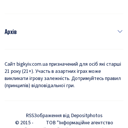
Архів
Новини
Історія
Сайт bigkyiv.com.ua призначений для осіб які старші
21 року (21+). Участь в азартних іграх може
Комуналка
викликати ігрову залежність. Дотримуйтесь правил
Хроніки війни
(принципів) відповідальної гри.
Пошук зниклих людей під час війни
Дозвілля
RSS
Зображення від Depositphotos
Мегаполіс
© 2015 -
ТОВ "Інформаційне агентство