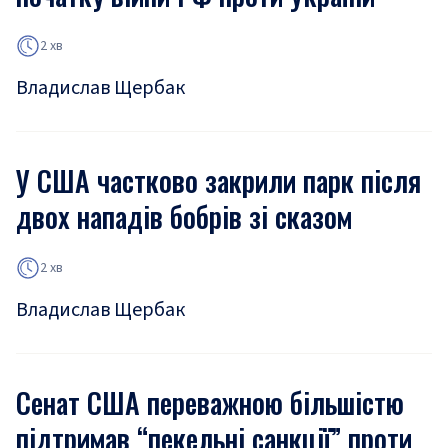
2 хв
Владислав Щербак
У США частково закрили парк після
двох нападів бобрів зі сказом
2 хв
Владислав Щербак
Сенат США переважною більшістю
підтримав “пекельні санкції” проти