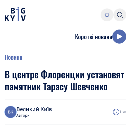
Короткі новини
Новини
В центре Флоренции установят
памятник Тарасу Шевченко
Великий Київ
В
К
1 хв
Автори