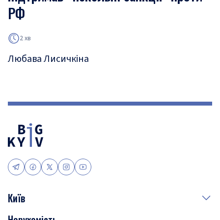
РФ
2 хв
Любава Лисичкіна
Київ
Нерухомість