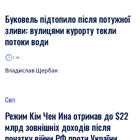
Буковель підтопило після потужної
зливи: вулицями курорту текли
потоки води
1 хв
Владислав Щербак
Світ
Режим Кім Чен Ина отримав до $22
млрд зовнішніх доходів після
початку війни РФ проти України