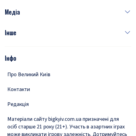
Неділя
Здоров'я
Рецепти
Медіа
Куди сходити у столиці
Фото
Інше
Відео
Опитування
Подкасти
Інфо
Тести
Про Великий Київ
Контакти
Редакція
Матеріали сайту bigkyiv.com.ua призначені для
осіб старше 21 року (21+). Участь в азартних іграх
може викликати ігрову залежність. Дотримуйтесь