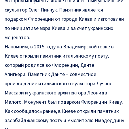
Автором монумента является известный украинский
скульптор Олег Пинчук. Памятник является
подарком Флоренции от города Киева и изготовлен
по инициативе мэра Киева и за счет украинских
меценатов.
Напомним, в 2015 году на Владимирской горке в
Киеве открыли памятник итальянскому поэту,
который родился во Флоренции, Данте
Алигьери. Памятник Данте – совместное
произведение итальянского скульптора Лучано
Массари и украинского архитектора Леонида
Малого. Монумент был подарком Флоренции Киеву.
Как сообщалось ранее, в Киеве
открыли памятник
азербайджанскому поэту и мыслителю Имадеддину