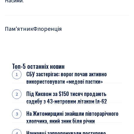
Насими.
Пам'ятник
Флоренція
Топ-5 останніх новин
СБУ застерігає: ворог почав активно
використовувати «медові пастки»
Під Києвом за $150 тисяч продають
садибу з 43-метровим літаком Іл-62
На Житомирщині знайшли півторарічного
хлопчика, який зник біля річки
Науковці запропонували поступово