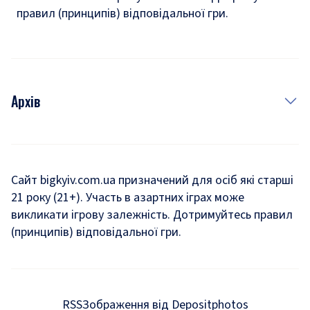
правил (принципів) відповідальної гри.
Архів
Новини
Історія
Сайт bigkyiv.com.ua призначений для осіб які старші
21 року (21+). Участь в азартних іграх може
Комуналка
викликати ігрову залежність. Дотримуйтесь правил
Хроніки війни
(принципів) відповідальної гри.
Пошук зниклих людей під час війни
Дозвілля
RSS
Зображення від Depositphotos