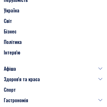
Події
Україна
Скандали
Світ
Нерухомість
Бізнес
Транспорт
Політика
Інтерв'ю
Афіша
Здоров'я та краса
Сьогодні
Спорт
Завтра
Медицина
Гастрономія
Субота
Краса