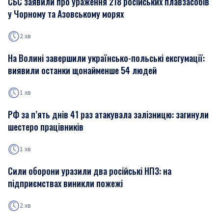
СБС заявили про ураження 218 російських плавзасобів
у Чорному та Азовському морях
2 хв
На Волині завершили українсько-польські ексгумації:
виявили останки щонайменше 54 людей
1 хв
РФ за п’ять днів 41 раз атакувала залізницю: загинули
шестеро працівників
1 хв
Сили оборони уразили два російські НПЗ: на
підприємствах виникли пожежі
2 хв