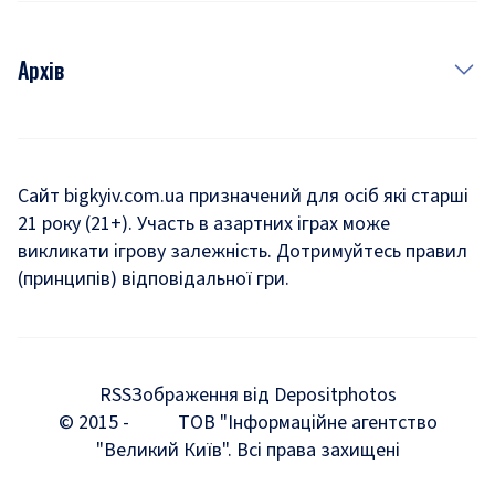
Архів
Новини
Історія
Сайт bigkyiv.com.ua призначений для осіб які старші
21 року (21+). Участь в азартних іграх може
Комуналка
викликати ігрову залежність. Дотримуйтесь правил
Хроніки війни
(принципів) відповідальної гри.
Пошук зниклих людей під час війни
Дозвілля
RSS
Зображення від Depositphotos
Мегаполіс
© 2015 -
ТОВ "Інформаційне агентство
"Великий Київ". Всі права захищені
Київщина