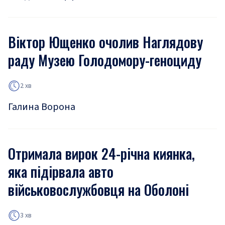
Віктор Ющенко очолив Наглядову
раду Музею Голодомору-геноциду
2 хв
Галина Ворона
Отримала вирок 24-річна киянка,
яка підірвала авто
військовослужбовця на Оболоні
3 хв