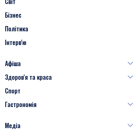
Світ
Нерухомість
Бізнес
Транспорт
Політика
Інтерв'ю
Афіша
Здоров'я та краса
Сьогодні
Спорт
Завтра
Медицина
Гастрономія
Субота
Краса
Неділя
Здоров'я
Рецепти
Медіа
Куди сходити у столиці