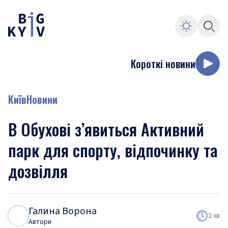
Короткі новини
Київ
Новини
В Обухові з’явиться Активний
парк для спорту, відпочинку та
дозвілля
Галина Ворона
Г
В
2 хв
Автори