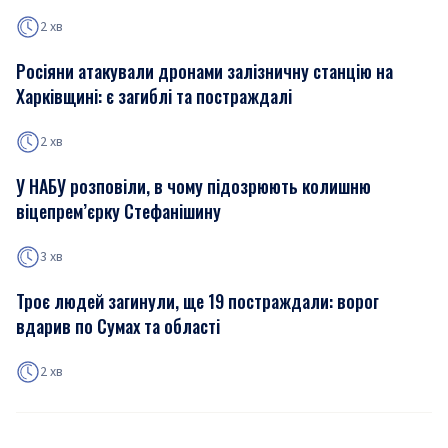
2 хв
Росіяни атакували дронами залізничну станцію на
Харківщині: є загиблі та постраждалі
2 хв
У НАБУ розповіли, в чому підозрюють колишню
віцепрем’єрку Стефанішину
3 хв
Троє людей загинули, ще 19 постраждали: ворог
вдарив по Сумах та області
2 хв