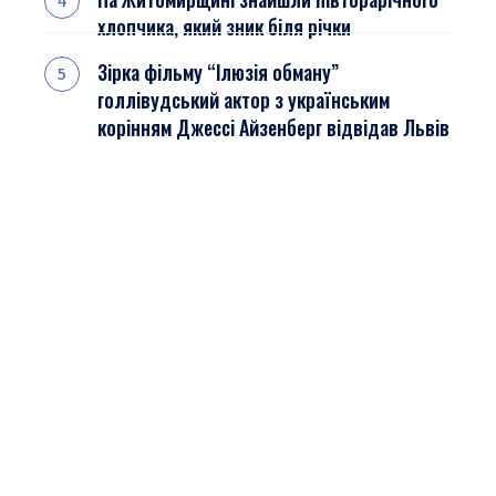
хлопчика, який зник біля річки
Зірка фільму “Ілюзія обману”
голлівудський актор з українським
корінням Джессі Айзенберг відвідав Львів