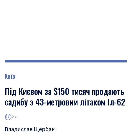
Київ
Під Києвом за $150 тисяч продають
садибу з 43-метровим літаком Іл-62
2 хв
Владислав Щербак