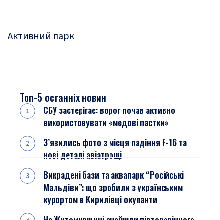
Активний парк
Топ-5 останніх новин
СБУ застерігає: ворог почав активно
використовувати «медові пастки»
З’явились фото з місця падіння F-16 та
нові деталі авіатрощі
Викрадені бази та аквапарк “Російські
Мальдіви”: що зробили з українським
курортом в Кирилівці окупанти
На Житомирщині знайшли півторарічного