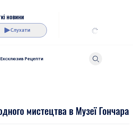
кі новини
Слухати
Ексклюзив
Рецепти
дного мистецтва в Музеї Гончара