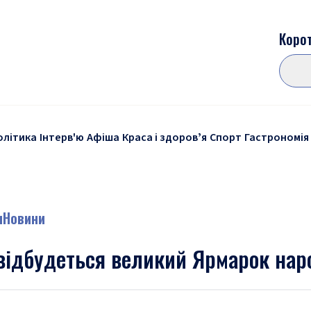
Корот
олітика
Інтерв'ю
Афіша
Краса і здоровʼя
Спорт
Гастрономія
и
Новини
відбудеться великий Ярмарок наро