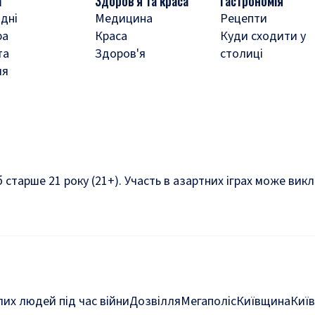
а
Здоров'я та краса
Гастрономія
дні
Медицина
Рецепти
ра
Краса
Куди сходити у
та
Здоров'я
столиці
ля
б старше 21 року (21+). Участь в азартних іграх може ви
их людей під час війни
Дозвілля
Мегаполіс
Київщина
Київ