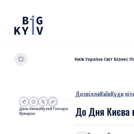
Київ
Україна
Світ
Бізнес
П
Дозвілля
Київ
Куди піт
До Дня Києва 
День Києва
Музей Гончара
Ярмарок