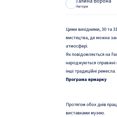
Галина Ворона
Г
В
Автори
Цими вихідними, 30 та 3
мистецтва, де можна зан
атмосфері.
Як
повідомляється
на Fa
народжуються справжні ш
інші традиційні ремесла.
Програма ярмарку
Протягом обох днів прац
виставками музею.