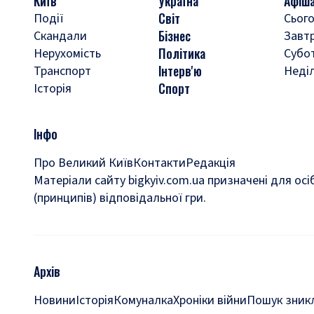
Київ
Україна
Афіш
Світ
Події
Сього
Бізнес
Скандали
Завт
Політика
Нерухомість
Субо
Інтерв'ю
Транспорт
Неді
Спорт
Історія
Інфо
Про Великий Київ
Контакти
Редакція
Матеріали сайту bigkyiv.com.ua призначені для осі
(принципів) відповідальної гри.
Архів
Новини
Історія
Комуналка
Хроніки війни
Пошук зникл