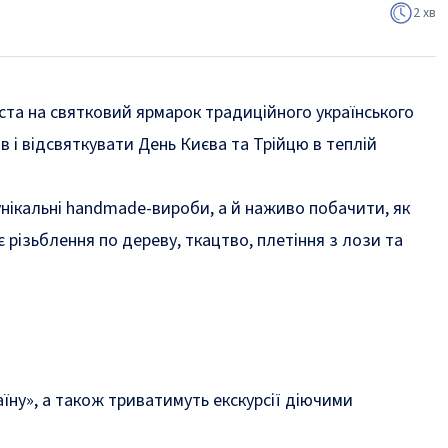
2 хв
іста на святковий ярмарок традиційного українського
 і відсвяткувати День Києва та Трійцю в теплій
унікальні handmade-вироби, а й наживо побачити, як
різьблення по дереву, ткацтво, плетіння з лози та
їну», а також триватимуть екскурсії діючими