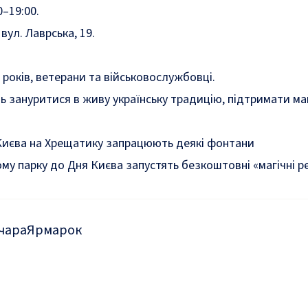
0–19:00.
вул. Лаврська, 19.
 років, ветерани та військовослужбовці.
 зануритися в живу українську традицію, підтримати май
Києва на Хрещатику запрацюють деякі фонтани
му парку до Дня Києва
запустять
безкоштовні «магічні р
чара
Ярмарок