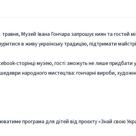
1 травня, Музей Івана Гончара запрошує киян та гостей м
уритися в живу українську традицію, підтримати майстрів
cebook-сторінці музею, гості зможуть не лише придбати 
едеври народного мистецтва: гончарні вироби, художнє 
юватиме програма для дітей від проєкту «Знай свою Укра