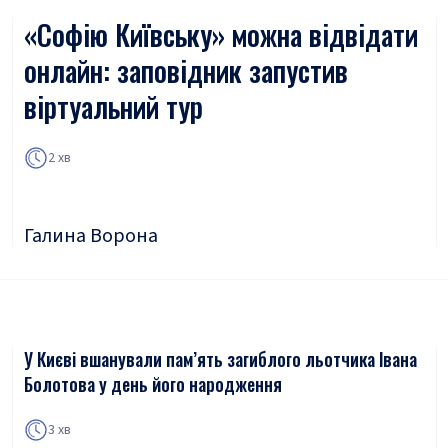
«Софію Київську» можна відвідати
онлайн: заповідник запустив
віртуальний тур
2 хв
Галина Ворона
У Києві вшанували пам’ять загиблого льотчика Івана
Болотова у день його народження
3 хв