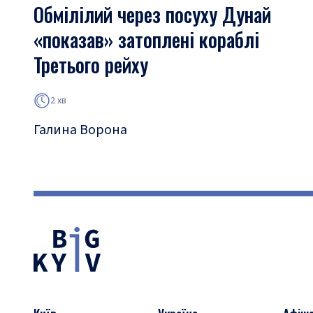
Обмілілий через посуху Дунай
«показав» затоплені кораблі
Третього рейху
2 хв
Галина Ворона