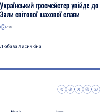
Український гросмейстер увійде до
Зали світової шахової слави
2 хв
Любава Лисичкіна