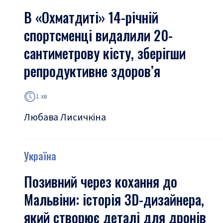
В «Охматдиті» 14-річній
спортсменці видалили 20-
сантиметрову кісту, зберігши
репродуктивне здоров’я
1 хв
Любава Лисичкіна
Україна
Позивний через кохання до
Мальвіни: історія 3D-дизайнера,
який створює деталі для дронів