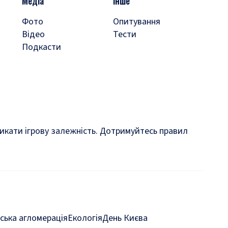
Медіа
Інше
Фото
Опитування
Відео
Тести
Подкасти
кликати ігрову залежність. Дотримуйтесь правил
ська агломерація
Екологія
День Києва