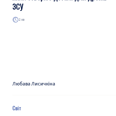
ЗСУ
2 хв
Любава Лисичкіна
Світ