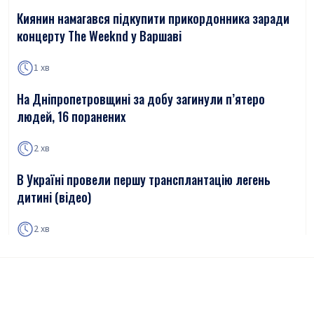
Киянин намагався підкупити прикордонника заради
концерту The Weeknd у Варшаві
1 хв
На Дніпропетровщині за добу загинули п’ятеро
людей, 16 поранених
2 хв
В Україні провели першу трансплантацію легень
дитині (відео)
2 хв